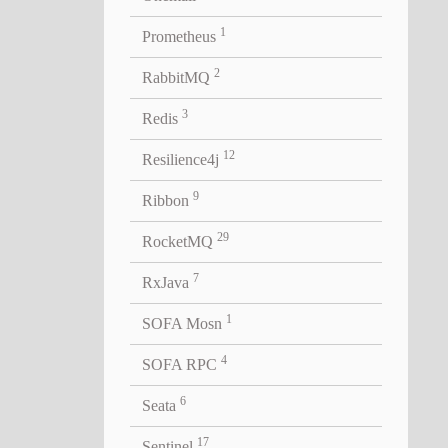
1
Prometheus
2
RabbitMQ
3
Redis
12
Resilience4j
9
Ribbon
29
RocketMQ
ds at depth d, for < d it is 0
7
RxJava
1
SOFA Mosn
4
SOFA RPC
6
Seata
17
Sentinel