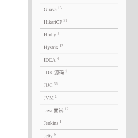
如果
13
Guava
则表示节
21
HikariCP
果
被分配。
1
Hmily
12
Hystrix
4
IDEA
5
JDK 源码
36
JUC
1
JVM
12
Java 面试
1
Jenkins
配内存，
6
Jetty