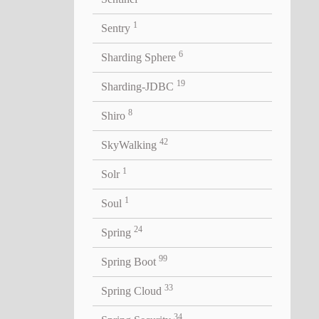
& initial = %d, d = %d"
,
1
Sentry
6
Sharding Sphere
19
Sharding-JDBC
8
Shiro
42
SkyWalking
存在子
要标记
1
Solr
要更新，
1
Soul
24
Spring
99
Spring Boot
33
Spring Cloud
34