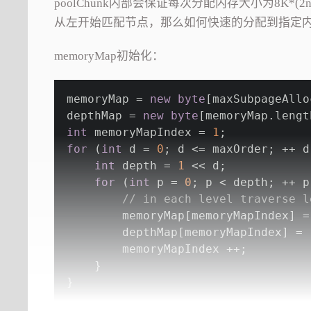
poolChunk内部会保证每次分配内存大小为8K*(2
从左开始匹配节点，那么如何快速的分配到指定
memoryMap初始化：
memoryMap = 
new
byte
[maxSubpageAllo
depthMap = 
new
byte
[memoryMap.lengt
int
 memoryMapIndex = 
1
;
for
 (
int
 d = 
0
; d <= maxOrder; ++ d
int
 depth = 
1
 << d;
for
 (
int
 p = 
0
; p < depth; ++ p
// in each level traverse l
        memoryMap[memoryMapIndex] =
        depthMap[memoryMapIndex] = 
        memoryMapIndex ++;
    }
}