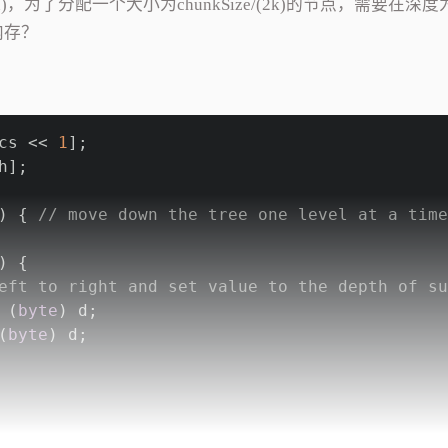
n)，为了分配一个大小为chunkSize/(2k)的节点，需要在深度
内存？
cs << 
1
];
h];
) { 
// move down the tree one level at a time
) {
eft to right and set value to the depth of su
 (
byte
) d;
(
byte
) d;