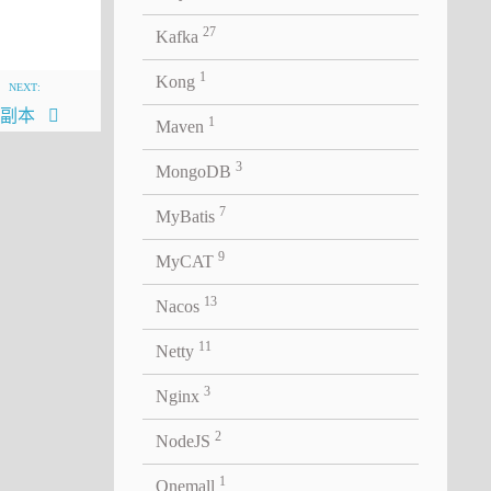
27
Kafka
1
Kong
NEXT:
效副本
1
Maven
3
MongoDB
7
MyBatis
9
MyCAT
13
Nacos
11
Netty
3
Nginx
为何是
2
NodeJS
e实现在
1
Onemall