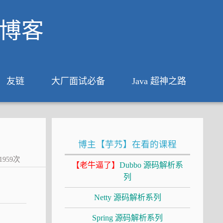
析博客
友链
大厂面试必备
Java 超神之路
博主【芋艿】在看的课程
1959
次
【老牛逼了】
Dubbo 源码解析系
列
Netty 源码解析系列
Spring 源码解析系列