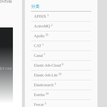
为k的层
分类
1
APISIX
2
ActiveMQ
35
Apollo
1
CAT
7
Canal
6
Elastic-Job-Cloud
btree
16
Elastic-Job-Lite
3
Elasticsearch
24
Eureka
5
Fescar