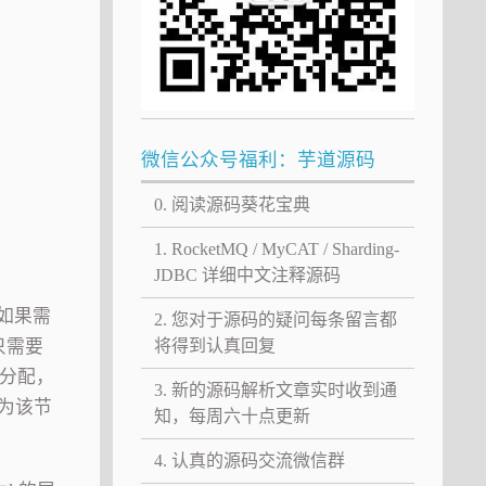
微信公众号福利：芋道源码
0. 阅读源码葵花宝典
1. RocketMQ / MyCAT / Sharding-
JDBC 详细中文注释源码
、如果需
2. 您对于源码的疑问每条留言都
将得到认真回复
只需要
被分配，
3. 新的源码解析文章实时收到通
因为该节
知，每周六十点更新
4. 认真的源码交流微信群