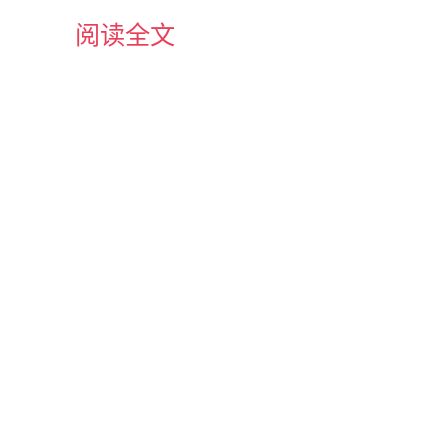
在的层数，有什么作用？对于节点512，其层数是9，则： 1、
阅读全文
的子节点都可以被分配； 2、如果memoryMap[512] = 10， 
被分配，而其子节点中的第10层还存在未分配的节点; 3、如
1）, 可分配的深度已经大于总层数, 则表示该节点下的所有子节点都已经
flowMask) != 
0
) { 
// >= pageSize
city);
Capacity);
teRun实现内存分配。 2、否则使用方法allocateSubpage分