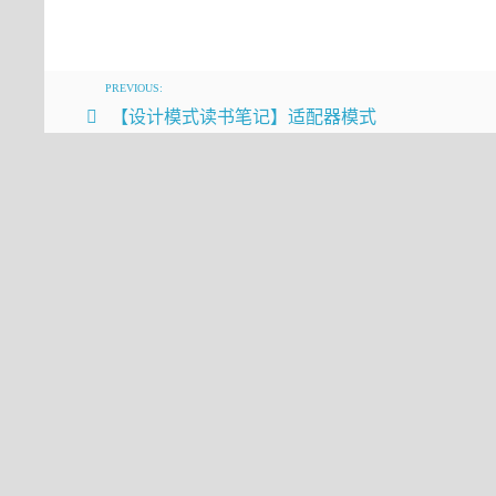
在allocateSubpage实现中，会把一个page
Netty
这里先看看allocateRun是如何实现的：
PREVIOUS:
【设计模式读书笔记】适配器模式
private
long
allocateRun
(
int
 normCa
int
 d = maxOrder - (log2(normCa
int
 id = allocateNode(d);
if
 (id < 
0
) {
return
 id;
    }
    freeBytes -= runLength(id);
return
 id;
}
1、normCapacity是处理过的值，如申请大小为100
(log2(normCapacity) - pageShifts)
13？因为只有当申请内存大小大于2^13（8192）时才会