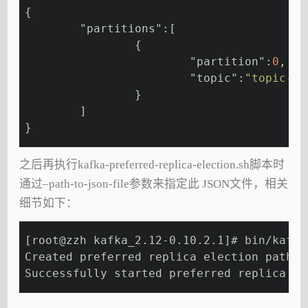
{
"partitions"
:[
                {
"partition"
:
0
,
"topic"
:
"topic-1"
                }
        ]
}
之后再执行kafka-preferred-replica-election.sh脚本时
通过–path-to-json-file参数来指定此 JSON文件，相关
细节如下：
[root@zzh kafka_2.12-0.10.2.1]# bin/kafka
Created preferred replica election path w
Successfully started preferred replica el