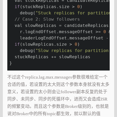
  val stuckReplicas = candidateReplicas.f
if
(stuckReplicas.size > 
0
)
    debug(
"Stuck replicas for partition [
// Case 2: Slow followers
  val slowReplicas = candidateReplicas.fi
    r.logEndOffset.messageOffset >= 
0
 &&
    leaderLogEndOffset.messageOffset - r.
if
(slowReplicas.size > 
0
)
    debug(
"Slow replicas for partition [%
  stuckReplicas ++ slowReplicas
}
不过这个replica.lag.max.messages参数很难给定一个
合适的值，若设置的太大则这个参数本身就没有太多
意义，若设置的太小则会让follower副本反复的处于
同步、未同步、同步的死循环中，进而又会造成ISR
的频繁变动。而且这个参数是Broker级别的，也就是
说对Broker中的所有topic都生效，就以默认的值