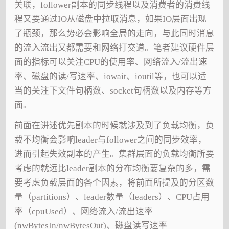
关联，follower副本的同步线程以及消费者的消费线
程又要通过IO从磁盘中拉取消息，如果IO层面出现
了瓶颈，那么势必会影响全局的走向，与此同时消息
的流入流出又都需要和网络打交道。笔者建议硬件层
面的指标可以关注CPU的使用率、网络流入/流出速
率、磁盘的读/写速率、iowait、ioutil等，也可以适
当的关注下文件句柄数、socket句柄数以及内存等方
面。
前面在讲述优先副本的时候就涉及到了负载均衡，负
载不均衡会影响leader与follower之间的同步效率，
进而引起失效副本的产生。集群层面的负载均衡所要
考虑的就远比leader副本的分布均衡要复杂的多，需
要考虑负载层面的各个因素，将前面所提及的分区数
量（partitions）、leader数量（leaders）、CPU占用
率（cpuUsed）、网络流入/流出速率
(nwBytesIn/nwBytesOut)、磁盘读写速率