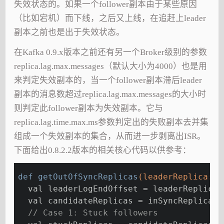
失效状态的。如果一个follower副本由于某些原因
（比如宕机）而下线，之后又上线，在追赶上leader
副本之前也是出于失效状态。
在Kafka 0.9.x版本之前还有另一个Broker级别的参数
replica.lag.max.messages（默认大小为4000）也是用
来判定失效副本的，当一个follower副本滞后leader
副本的消息数超过replica.lag.max.messages的大小时
则判定此follower副本为失效副本。它与
replica.lag.time.max.ms参数判定出的失败副本去并集
组成一个失效副本的集合，从而进一步剥离出ISR。
下面给出0.8.2.2版本的相关核心代码以供参考：
def 
getOutOfSyncReplicas
(leaderReplica: R
  val leaderLogEndOffset = leaderReplica.
  val candidateReplicas = inSyncReplicas 
// Case 1: Stuck followers