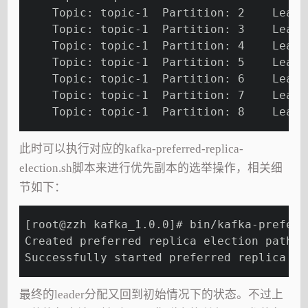
    Topic: topic-1  Partition: 2    Leade
    Topic: topic-1  Partition: 3    Leade
    Topic: topic-1  Partition: 4    Leade
    Topic: topic-1  Partition: 5    Leade
    Topic: topic-1  Partition: 6    Leade
    Topic: topic-1  Partition: 7    Leade
    Topic: topic-1  Partition: 8    Leade
此时可以执行对应的kafka-preferred-replica-
election.sh脚本来进行优先副本的选举操作，相关细
节如下：
[root@zzh kafka_1.0.0]# bin/kafka-preferr
Created preferred replica election path w
Successfully started preferred replica el
最终的leader分配又回到初始情况下的状态。不过上