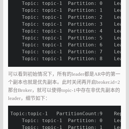
    Topic: topic-1  Partition: 0    Leade
    Topic: topic-1  Partition: 1    Leade
    Topic: topic-1  Partition: 2    Leade
    Topic: topic-1  Partition: 3    Leade
    Topic: topic-1  Partition: 4    Leade
    Topic: topic-1  Partition: 5    Leade
    Topic: topic-1  Partition: 6    Leade
    Topic: topic-1  Partition: 7    Leade
    Topic: topic-1  Partition: 8    Leade
可以看到初始情况下，所有的leader都是AR中的第一
个副本也就是优先副本。此时关闭再开启broker.id=2
那台Broker，就可以使得topic-1中存在非优先副本的
leader，细节如下：
Topic:topic-1   PartitionCount:9    Repli
    Topic: topic-1  Partition: 0    Leade
    Topic: topic-1  Partition: 1    Leade