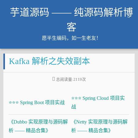
芋道源码 —— 纯源码解析博
客
愿半生编码，如一生老友！
文章
Kafka 解析之失效副本
知识星球
Github
总阅读量:
2119
次
微信公众号
工作内推
⭐⭐⭐ Spring Cloud 项目实
友链
⭐⭐⭐ Spring Boot 项目实战
战
大厂面试必备
《Dubbo 实现原理与源码解
《Netty 实现原理与源码解
Java 超神之路
析 —— 精品合集》
析 —— 精品合集》