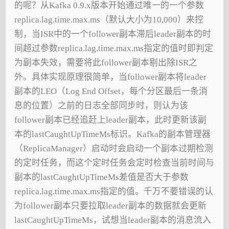
的呢？从Kafka 0.9.x版本开始通过唯一的一个参数
replica.lag.time.max.ms（默认大小为10,000）来控
制，当ISR中的一个follower副本滞后leader副本的时
间超过参数replica.lag.time.max.ms指定的值时即判定
为副本失效，需要将此follower副本剔出除ISR之
外。具体实现原理很简单，当follower副本将leader
副本的LEO（Log End Offset，每个分区最后一条消
息的位置）之前的日志全部同步时，则认为该
follower副本已经追赶上leader副本，此时更新该副
本的lastCaughtUpTimeMs标识。Kafka的副本管理器
（ReplicaManager）启动时会启动一个副本过期检测
的定时任务，而这个定时任务会定时检查当前时间与
副本的lastCaughtUpTimeMs差值是否大于参数
replica.lag.time.max.ms指定的值。千万不要错误的认
为follower副本只要拉取leader副本的数据就会更新
lastCaughtUpTimeMs，试想当leader副本的消息流入