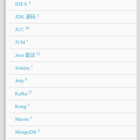
4
IDEA
5
JDK 源码
36
JUC
1
JVM
12
Java 面试
1
Jenkins
6
Jetty
27
Kafka
1
Kong
1
Maven
3
MongoDB