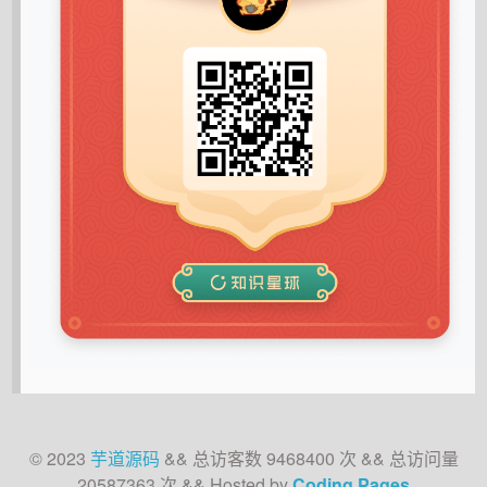
© 2023
芋道源码
&&
总访客数
9468400
次
&&
总访问量
20587363
次
&& Hosted by
Coding Pages