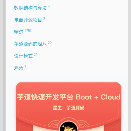
4
数据结构与算法
2
电商开源项目
4791
精进
20
芋道源码的周八
25
设计模式
7
鸡汤