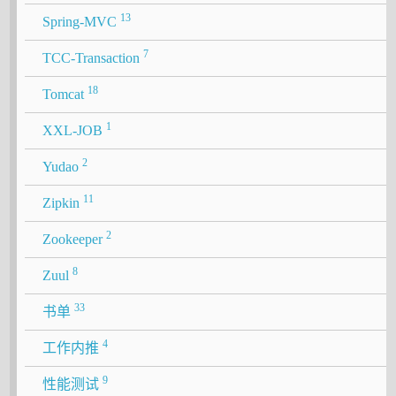
13
Spring-MVC
7
TCC-Transaction
18
Tomcat
1
XXL-JOB
2
Yudao
11
Zipkin
2
Zookeeper
8
Zuul
33
书单
4
工作内推
9
性能测试