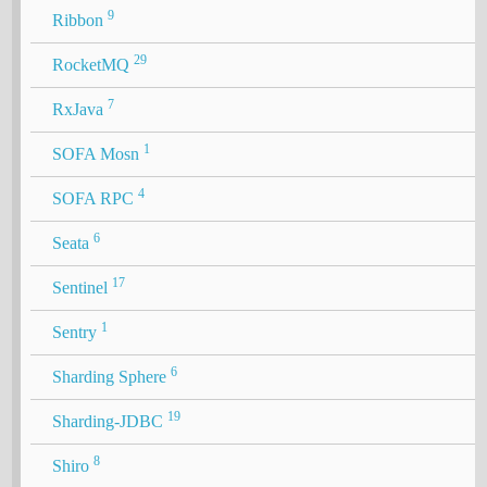
9
Ribbon
29
RocketMQ
7
RxJava
1
SOFA Mosn
4
SOFA RPC
6
Seata
17
Sentinel
1
Sentry
6
Sharding Sphere
19
Sharding-JDBC
8
Shiro