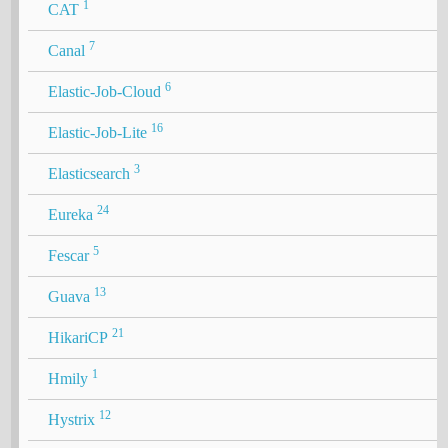
1
CAT
7
Canal
6
Elastic-Job-Cloud
16
Elastic-Job-Lite
3
Elasticsearch
24
Eureka
5
Fescar
13
Guava
21
HikariCP
1
Hmily
12
Hystrix