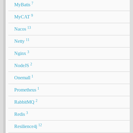
7
MyBatis
9
MyCAT
13
Nacos
11
Netty
3
Nginx
2
NodeJS
1
Onemall
1
Prometheus
2
RabbitMQ
3
Redis
12
Resilience4j