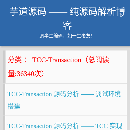
芋道源码 —— 纯源码解析博
客
愿半生编码，如一生老友！
文章
知识星球
分类 ： TCC-Transaction（总阅读
Github
量:
36340
次）
微信公众号
工作内推
TCC-Transaction 源码分析 —— 调试环境
友链
搭建
大厂面试必备
Java 超神之路
TCC-Transaction 源码分析 —— TCC 实现