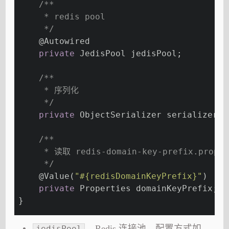
/**
     * redis pool
     */
@Autowired
private
 JedisPool jedisPool;
/**
     * 序列化
     */
private
 ObjectSerializer serializer =
/**
     * 读取 redis-domain-key-prefix.proper
     */
@Value
(
"#{redisDomainKeyPrefix}"
)
private
 Properties domainKeyPrefix;
}
，Redis 连接池。配置方式如
jedisPool