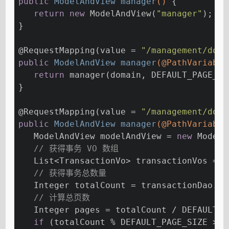
public
 ModelAndView 
manager
()
{
return
new
 ModelAndView(
"manager"
);
}
@RequestMapping
(value = 
"/management/doma
public
 ModelAndView 
manager
(@PathVariable
return
 manager(domain, DEFAULT_PAGE_NU
}
@RequestMapping
(value = 
"/management/doma
public
 ModelAndView 
manager
(@PathVariable
   ModelAndView modelAndView = 
new
 ModelA
// 获得事务 VO 数组
   List<TransactionVo> transactionVos = t
// 获得事务总数量
   Integer totalCount = transactionDao.co
// 计算总页数
   Integer pages = totalCount / DEFAULT_P
if
 (totalCount % DEFAULT_PAGE_SIZE > 
0