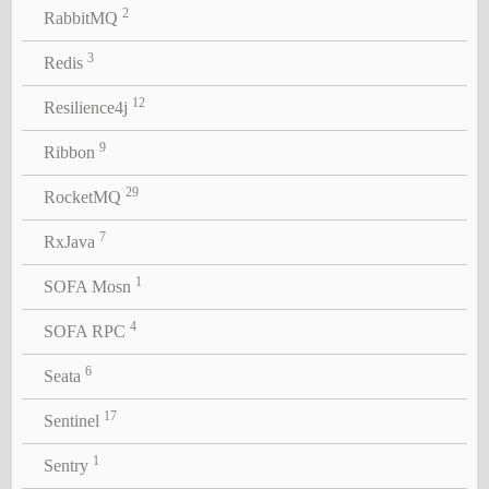
2
RabbitMQ
3
Redis
12
Resilience4j
9
Ribbon
29
RocketMQ
7
RxJava
1
SOFA Mosn
4
SOFA RPC
6
Seata
17
Sentinel
1
Sentry