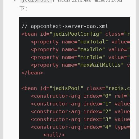
下：
// appcontext-server-dao.xml
<
bean
id
=
"jedisPoolConfig"
class
=
"red
<
property
name
=
"maxTotal"
value
=
"3
<
property
name
=
"maxIdle"
value
=
"10
<
property
name
=
"minIdle"
value
=
"10
<
property
name
=
"maxWaitMillis"
val
</
bean
>
<
bean
id
=
"jedisPool"
class
=
"redis.cli
<
constructor-arg
index
=
"0"
ref
=
"je
<
constructor-arg
index
=
"1"
value
=
"
<
constructor-arg
index
=
"2"
value
=
"
<
constructor-arg
index
=
"3"
value
=
"
<
constructor-arg
index
=
"4"
type
=
"j
<
null
/>