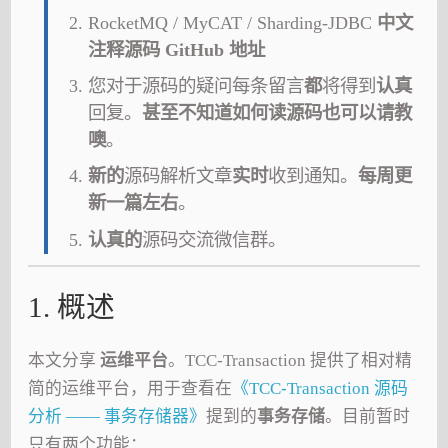
RocketMQ / MyCAT / Sharding-JDBC
中文
注释源码 GitHub 地址
您对于源码的疑问每条留言
都
将得到
认真
回复。
甚至不知道如何读源码也可以请教
噢
。
新的
源码解析文章
实时
收到通知。
每周更
新一篇左右
。
认真的
源码交流微信群。
1. 概述
本文分享
运维平台
。TCC-Transaction 提供了相对精
简的运维平台，用于查看在
《TCC-Transaction 源码
分析 —— 事务存储器》
提到的
事务存储
。目前暂时
只有两个功能：