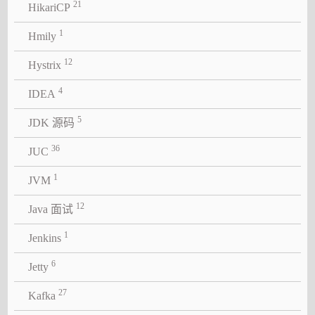
21
HikariCP
1
Hmily
12
Hystrix
4
IDEA
5
JDK 源码
36
JUC
1
JVM
12
Java 面试
1
Jenkins
6
Jetty
27
Kafka