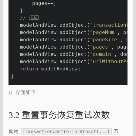
       pages++;
   }
// 返回
   modelAndView.addObject(
"transactionVos
   modelAndView.addObject(
"pageNum"
, page
   modelAndView.addObject(
"pageSize"
, DEF
   modelAndView.addObject(
"pages"
, pages)
   modelAndView.addObject(
"domain"
, domai
   modelAndView.addObject(
"urlWithoutPagi
return
 modelAndView;
}
UI 界面如下：
3.2 重置事务恢复重试次数
调用
方
TransactionController#reset(...)