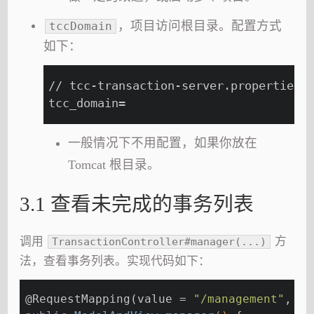
，项目访问根目录。配置方式
tccDomain
如下：
// tcc-transaction-server.properties
tcc_domain=
一般情况下不用配置，如果你放在
Tomcat 根目录。
3.1 查看未完成的事务列表
调用
方
TransactionController#manager(...)
法，查看事务列表。实现代码如下：
@RequestMapping
(value = 
"/management"
, me