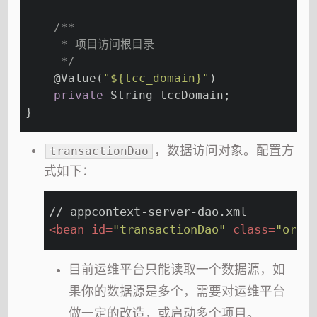
/**
     * 项目访问根目录
     */
@Value
(
"${tcc_domain}"
)
private
 String tccDomain;
}
，数据访问对象。配置方
transactionDao
式如下：
// appcontext-server-dao.xml
<
bean
id
=
"transactionDao"
class
=
"org.
目前运维平台只能读取一个数据源，如
果你的数据源是多个，需要对运维平台
做一定的改造，或启动多个项目。