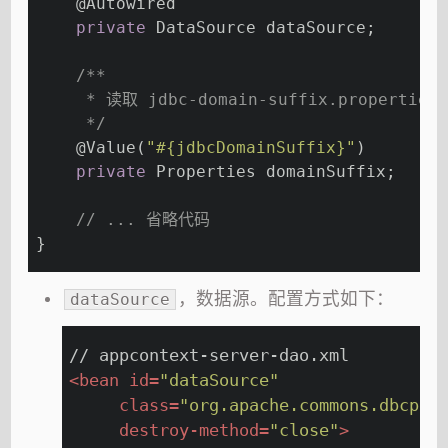
@Autowired
private
 DataSource dataSource;
/**
     * 读取 jdbc-domain-suffix.properties
     */
@Value
(
"#{jdbcDomainSuffix}"
)
private
 Properties domainSuffix;
// ... 省略代码
}
，数据源。配置方式如下：
dataSource
// appcontext-server-dao.xml 
<
bean
id
=
"dataSource"
class
=
"org.apache.commons.dbcp.B
destroy-method
=
"close"
>