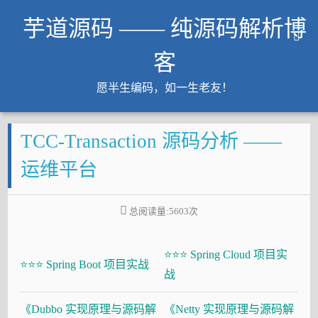
芋道源码 —— 纯源码解析博
客
愿半生编码，如一生老友！
文章
TCC-Transaction 源码分析 ——
知识星球
Github
运维平台
微信公众号
工作内推
总阅读量:
5603
次
友链
⭐⭐⭐ Spring Cloud 项目实
大厂面试必备
⭐⭐⭐ Spring Boot 项目实战
战
Java 超神之路
《Dubbo 实现原理与源码解
《Netty 实现原理与源码解