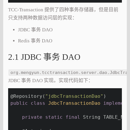
TCC-Transaction 提供了四种事务存储器，但是目前
只支持两种数据访问层的实现：
JDBC 事务 DAO
Redis 事务 DAO
2.1 JDBC 事务 DAO
org.mengyun.tcctransaction.server.dao.JdbcTra
JDBC 事务 DAO 实现。实现代码如下：
@Repository
(
"jdbcTransactionDao"
)
public
class
JdbcTransactionDao
implement
private
static
final
 String TABLE_NAM