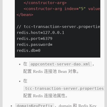
</
constructor-arg
>
<
constructor-arg
index
=
"5"
value
=
"
</
bean
>
// tcc-transaction-server.properties
redis.host=127.0.0.1
redis.port=6379
redis.password=
redis.db=0
在
，
appcontext-server-dao.xml
配置 Redis 连接池 Bean 对象。
在
tcc-transaction-server.properties
配置 Redis 连接池属性。
，domain 和 Redis Key
domainKeyPrefix