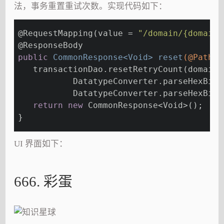
法，事务重置重试次数。实现代码如下：
@RequestMapping
(value = 
"/domain/{domain}
@ResponseBody
public
 CommonResponse<Void> 
reset
(@PathVa
   transactionDao.resetRetryCount(domain,
           DatatypeConverter.parseHexBina
           DatatypeConverter.parseHexBina
return
new
 CommonResponse<Void>();
}
UI 界面如下：
666. 彩蛋