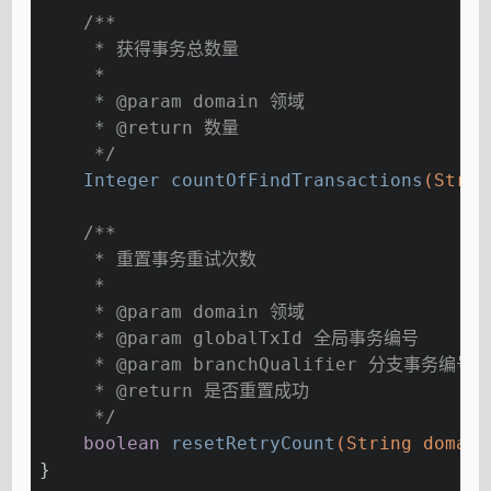
/**
     * 获得事务总数量
     *
     * 
@param
 domain 领域
     * 
@return
 数量
     */
Integer 
countOfFindTransactions
(Strin
/**
     * 重置事务重试次数
     *
     * 
@param
 domain 领域
     * 
@param
 globalTxId 全局事务编号
     * 
@param
 branchQualifier 分支事务编号
     * 
@return
 是否重置成功
     */
boolean
resetRetryCount
(String domain
}