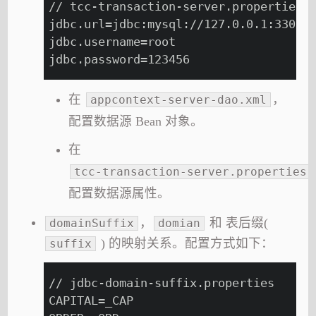
// tcc-transaction-server.properties
jdbc.url=jdbc:mysql://127.0.0.1:33061
jdbc.username=root
jdbc.password=123456
在
，
appcontext-server-dao.xml
配置数据源 Bean 对象。
在
tcc-transaction-server.properties
配置数据源属性。
，
和 表后缀(
domainSuffix
domian
) 的映射关系。配置方式如下：
suffix
// jdbc-domain-suffix.properties
CAPITAL=_CAP