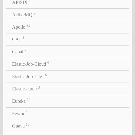
1
APISIX
2
ActiveMQ
35
Apollo
1
CAT
7
Canal
6
Elastic-Job-Cloud
16
Elastic-Job-Lite
3
Elasticsearch
24
Eureka
5
Fescar
13
Guava