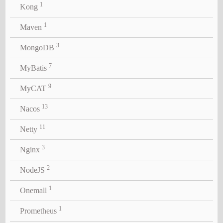
1
Kong
1
Maven
3
MongoDB
7
MyBatis
9
MyCAT
13
Nacos
11
Netty
3
Nginx
2
NodeJS
1
Onemall
1
Prometheus