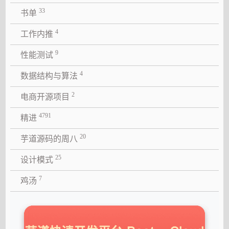
33
书单
4
工作内推
9
性能测试
4
数据结构与算法
2
电商开源项目
4791
精进
20
芋道源码的周八
25
设计模式
7
鸡汤