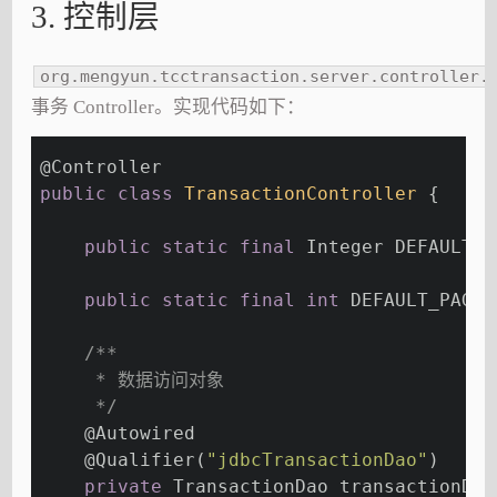
3. 控制层
org.mengyun.tcctransaction.server.controller.
事务 Controller。实现代码如下：
@Controller
public
class
TransactionController
{
public
static
final
 Integer DEFAULT_P
public
static
final
int
 DEFAULT_PAGE_
/**
     * 数据访问对象
     */
@Autowired
@Qualifier
(
"jdbcTransactionDao"
)
private
 TransactionDao transactionDao