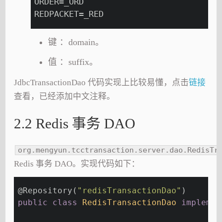
ORDER=_ORD
REDPACKET=_RED
键 ：domain。
值 ：suffix。
JdbcTransactionDao 代码实现上比较易懂，点击
链接
查看，已经添加中文注释。
2.2 Redis 事务 DAO
org.mengyun.tcctransaction.server.dao.RedisTr
Redis 事务 DAO。实现代码如下：
@Repository
(
"redisTransactionDao"
)
public
class
RedisTransactionDao
implemen