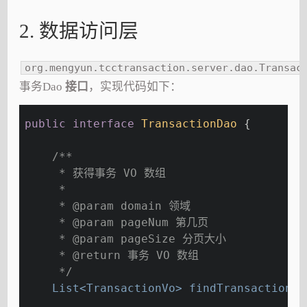
2. 数据访问层
org.mengyun.tcctransaction.server.dao.Transac
事务Dao
接口
，实现代码如下：
public
interface
TransactionDao
{
/**
     * 获得事务 VO 数组
     *
     * 
@param
 domain 领域
     * 
@param
 pageNum 第几页
     * 
@param
 pageSize 分页大小
     * 
@return
 事务 VO 数组
     */
List<TransactionVo> 
findTransactions
(