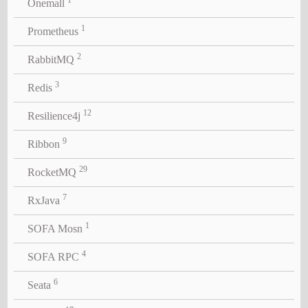
Onemall
1
Prometheus
2
RabbitMQ
3
Redis
12
Resilience4j
9
Ribbon
29
RocketMQ
7
RxJava
1
SOFA Mosn
4
SOFA RPC
6
Seata