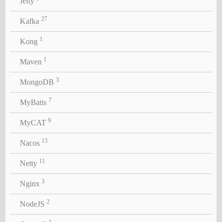
Jetty
27
Kafka
1
Kong
1
Maven
3
MongoDB
7
MyBatis
9
MyCAT
13
Nacos
11
Netty
3
Nginx
2
NodeJS
1