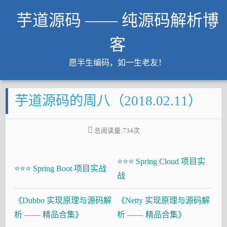
芋道源码 —— 纯源码解析博
客
愿半生编码，如一生老友！
文章
芋道源码的周八（2018.02.11）
知识星球
Github
总阅读量:
734
次
微信公众号
工作内推
⭐⭐⭐ Spring Cloud 项目实
友链
⭐⭐⭐ Spring Boot 项目实战
战
大厂面试必备
《Dubbo 实现原理与源码解
《Netty 实现原理与源码解
Java 超神之路
析 —— 精品合集》
析 —— 精品合集》