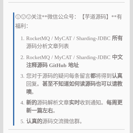
🙂🙂🙂关注**微信公众号：【芋道源码】**有
福利：
RocketMQ / MyCAT / Sharding-JDBC
所有
源码分析文章列表
RocketMQ / MyCAT / Sharding-JDBC
中文
注释源码 GitHub 地址
您对于源码的疑问每条留言
都
将得到
认真
回复。
甚至不知道如何读源码也可以请教
噢
。
新的
源码解析文章
实时
收到通知。
每周更
新一篇左右
。
认真的
源码交流微信群。