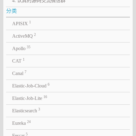
4. 认真的源码交流微信群
分类
1
APISIX
2
ActiveMQ
35
Apollo
1
CAT
7
Canal
6
Elastic-Job-Cloud
16
Elastic-Job-Lite
3
Elasticsearch
24
Eureka
5
Fescar