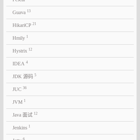
13
Guava
21
HikariCP
1
Hmily
12
Hystrix
4
IDEA
5
JDK 源码
36
JUC
1
JVM
12
Java 面试
1
Jenkins
6