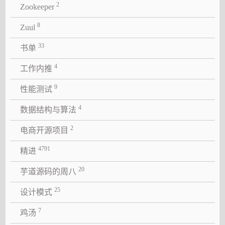
2
Zookeeper
8
Zuul
33
书单
4
工作内推
9
性能测试
4
数据结构与算法
2
电商开源项目
4791
精进
20
芋道源码的周八
25
设计模式
7
鸡汤