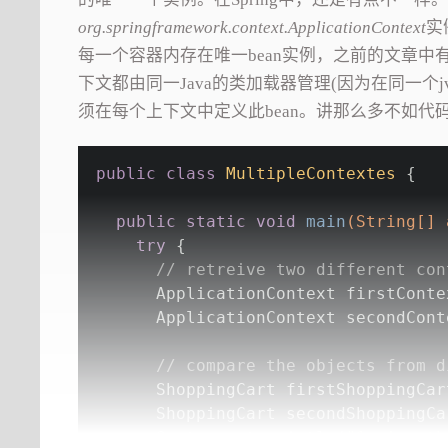
org.springframework.context.ApplicationContext
实
每一个容器内存在唯一bean实例，之前的文章
下文都由同一Java的类加载器管理(因为在同一个
须在每个上下文中定义此bean。讲那么多不如代
public
class
MultipleContextes
{
public
static
void
main
(String[] 
try
 {
// retreive two different con
      ApplicationContext firstConte
      ApplicationContext secondCont
// compare the objects from d
      ShoppingCart firstShoppingCar
      ShoppingCart secondShoppingCa
      System.out.println(
"1. Are th