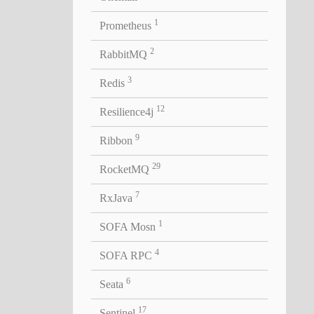
n，假如
个产
1
Prometheus
2
RabbitMQ
结完
3
Redis
态和状
12
Resilience4j
9
Ribbon
29
RocketMQ
7
RxJava
单例。显
物车，
1
SOFA Mosn
法签名
4
SOFA RPC
6
Seata
ired
着在以下
17
Sentinel