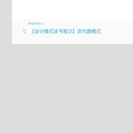
Spring
但是，如果要为一个定义的bean在一个上下文内
原型作用域:
PREVIOUS:
【设计模式读书笔记】迭代器模式
<
bean
id
=
"shoppingCart"
class
=
"com.
</
bean
>
现在，在运行以前的代码之后，你可以看到如下输
1. Are they the same ? false
2. Are they the same ? false
我们已经知道两个作用域之间的区别。但在哪种情况下
bean，即没有状态的bean。比如一个
，
service
子，一个函数sin(x)，这个函数本身就是无状