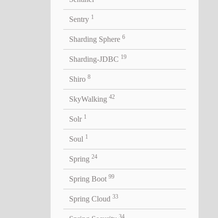
1
Sentry
6
Sharding Sphere
19
Sharding-JDBC
8
Shiro
42
SkyWalking
1
Solr
1
Soul
24
Spring
99
Spring Boot
33
Spring Cloud
34