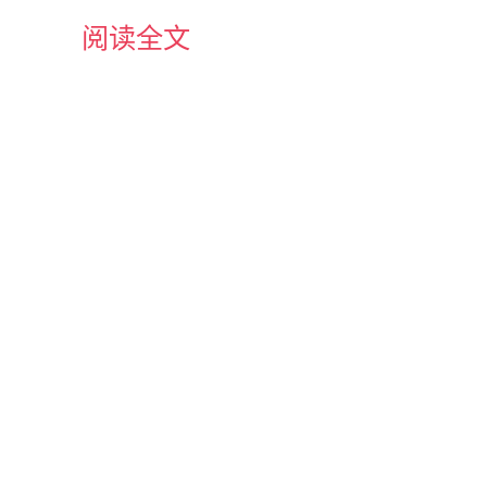
阅读全文
he same context
tBis = (ShoppingCart) firstContext.getBean(
"s
ey the same ? "
+ (firstShoppingCart == firstS
这就是为什么你不应该将Spring的单例概念与设计模式中的的