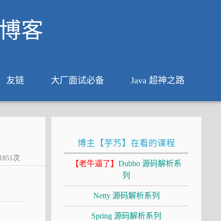
析博客
友链
大厂面试必备
Java 超神之路
博主【芋艿】在看的课程
1851
次
【老牛逼了】
Dubbo 源码解析系
列
Netty 源码解析系列
Spring 源码解析系列