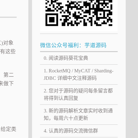
)对象
微信公众号福利：芋道源码
所有这些
0. 阅读源码葵花宝典
1. RocketMQ / MyCAT / Sharding-
。第二
JDBC 详细中文注释源码
来做下
2. 您对于源码的疑问每条留言都
将得到认真回复
3. 新的源码解析文章实时收到通
知，每周六十点更新
中给定类
4. 认真的源码交流微信群