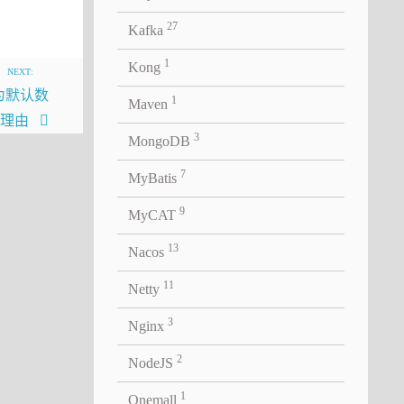
27
Kafka
n配置为
1
Kong
NEXT:
 作为默认数
1
Maven
大理由
3
MongoDB
7
MyBatis
9
MyCAT
13
Nacos
11
Netty
3
Nginx
态的
的例
2
NodeJS
据传输
1
Onemall