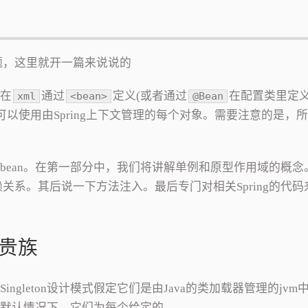
题，这里就开一篇来说说的
。在
通过
定义(或者通过
在配置类里定义
xml
<bean>
@Bean
就可以使用由Spring上下文管理的每个对象。需要注意的是，
义的bean。在第一部分中，我们将讲解单例和原型作用域的概念
系。其后说一下方法注入。最后专门对相关Spring的代码
身贵族
Singleton设计模式假定它们是由Java的类加载器管理的jvm
样。默认情况下，它们为每个给定的