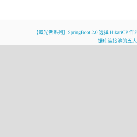
可以使用不同的实例，应该怎么做？很简单，你应该将此Bea
【追光者系列】SpringBoot 2.0 选择 HikariCP
migo.data.ShoppingCart"
scope
=
"prototype"
>
据库连接池的五
出:
我们应该选择使用单例还是原型？Singleton适用于
无状
或者
。他们都没有自己的状态(
举个简单
DAO
controller
态的，所以我们现在喜欢的函数式编程也遵循这个理念
)。而是根