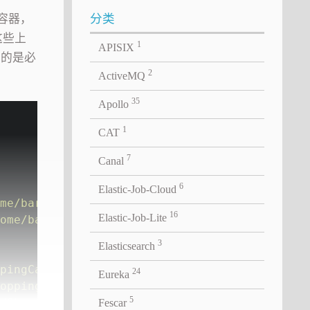
分类
g容器，
这些上
1
APISIX
到的是必
2
ActiveMQ
35
Apollo
1
CAT
7
Canal
6
Elastic-Job-Cloud
me/bartosz/webapp/src/main/resources/META-IN
16
Elastic-Job-Lite
ome/bartosz/webapp/src/main/resources/META-I
3
Elasticsearch
pingCart"
);
24
Eureka
oppingCart"
);
5
dShoppingCart));
Fescar