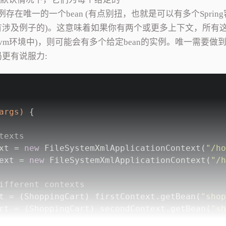
例存在唯一的一个bean (有点别扭，也就是可以有多个Sprin
中有涉及例子的)。这意味着如果你有两个或更多上下文，所有
jvm环境中)，则可能会有多个给定bean的实例。唯一需要做
码更有说服力:
args)
{
texts
xt = 
new
 FileSystemXmlApplicationContext(
"/ho
ext = 
new
 FileSystemXmlApplicationContext(
"/h
ifferent contexts
t = (ShoppingCart) firstContext.getBean(
"shop
rt = (ShoppingCart) secondContext.getBean(
"sh
ey the same ? "
 + (firstShoppingCart == secon