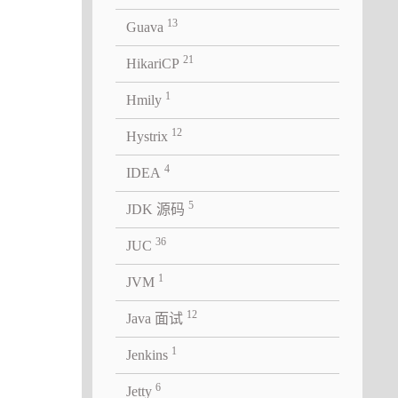
13
Guava
hoppingCart"
);
21
HikariCP
hoppingCartBis));
1
Hmily
12
Hystrix
4
IDEA
5
JDK 源码
36
JUC
1
JVM
12
Java 面试
1
Jenkins
单例混
6
Jetty