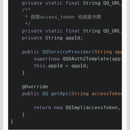
private
static
final
 String QQ_URL_AU
/**
     * 获取access_token 也就是令牌
     */
private
static
final
 String QQ_URL_AC
private
 String appId;
public
QQServiceProvider
(String appId
super
(
new
 QQOAuth2Template(appId,
this
.appId = appId;
    }
@Override
public
 QQ 
getApi
(String accessToken)
return
new
 QQImpl(accessToken, ap
    }
}