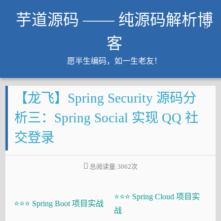
芋道源码 —— 纯源码解析博
客
愿半生编码，如一生老友！
文章
【龙飞】Spring Security 源码分
知识星球
Github
析三：Spring Social 实现 QQ 社
微信公众号
交登录
工作内推
友链
总阅读量:
3062
次
大厂面试必备
⭐⭐⭐ Spring Cloud 项目实
Java 超神之路
⭐⭐⭐ Spring Boot 项目实战
战