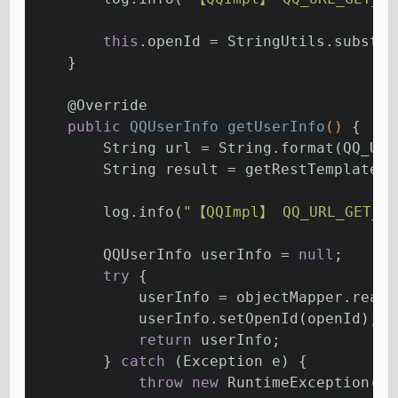
this
.openId = StringUtils.substri
    }
@Override
public
 QQUserInfo 
getUserInfo
()
{
        String url = String.format(QQ_URL
        String result = getRestTemplate()
        log.info(
"【QQImpl】 QQ_URL_GET_US
        QQUserInfo userInfo = 
null
;
try
 {
            userInfo = objectMapper.readV
            userInfo.setOpenId(openId);
return
 userInfo;
        } 
catch
 (Exception e) {
throw
new
 RuntimeException(
"