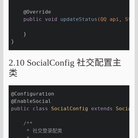
@Override
public
void
updateStatus
(QQ api, Stri
    }
}
2.10 SocialConfig 社交配置主
类
@Configuration
@EnableSocial
public
class
SocialConfig
extends
SocialC
/**
     * 社交登录配类