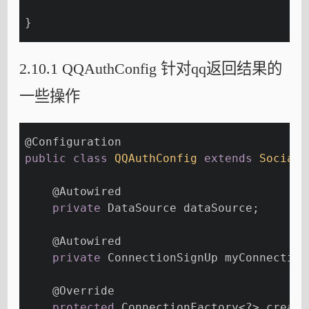
}
2.10.1 QQAuthConfig 针对qq返回结果的
一些操作
@Configuration
public
class
QQAuthConfig
extends
SocialA
@Autowired
private
 DataSource dataSource;
@Autowired
private
 ConnectionSignUp myConnection
@Override
protected
 ConnectionFactory<?> create