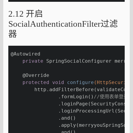
2.12 开启
SocialAuthenticationFilter过滤
器
@Autowired
private
 SpringSocialConfigurer merryy
@Override
protected
void
configure
(HttpSecurity
        http.addFilterBefore(validateCode
                .formLogin()
//使用表单登录，
                .loginPage(SecurityConsta
                .loginProcessingUrl(Secur
                .and()
                .apply(merryyouSpringSoci
                .and()