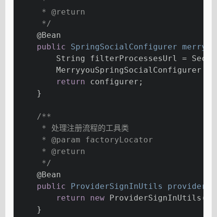
     *
     * 
@return
     */
@Bean
public
 SpringSocialConfigurer 
merryyo
        String filterProcessesUrl = Secur
        MerryyouSpringSocialConfigurer co
return
 configurer;
    }
/**
     * 处理注册流程的工具类
     * 
@param
 factoryLocator
     * 
@return
     */
@Bean
public
 ProviderSignInUtils 
providerSi
return
new
 ProviderSignInUtils(fa
    }