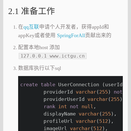
2.1 准备工作
在
qq互联
申请个人开发者，获得appId和
appKey或者使用
SpringForAll
贡献出来的
配置本地host 添加
127.0.0.1 www.ictgu.cn
数据库执行以下sql
create
table
 UserConnection (userId 
v
	providerId 
varchar
(
255
) 
not
n
	providerUserId 
varchar
(
255
),
rank
int
not
null
,
	displayName 
varchar
(
255
),
	profileUrl 
varchar
(
512
),
	imageUrl 
varchar
(
512
),