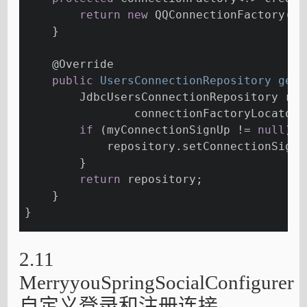
return
new
 QQConnectionFactory(Se
    }
@Override
public
 UsersConnectionRepository 
getU
        JdbcUsersConnectionRepository rep
                connectionFactoryLocator,
if
 (myConnectionSignUp != 
null
) {
            repository.setConnectionSignU
        }
return
 repository;
    }
}
2.11
MerryyouSpringSocialConfigurer
自定义登录和注册连接