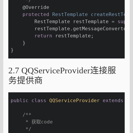
     */
@Override
protected
 RestTemplate 
createRestTemp
        RestTemplate restTemplate = 
super
        restTemplate.getMessageConverters
return
 restTemplate;
    }
}
2.7 QQServiceProvider连接服
务提供商
public
class
QQServiceProvider
extends
Ab
/**
     * 获取code
     */