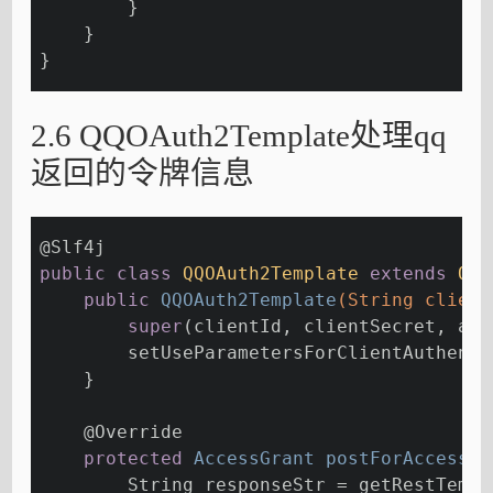
        }
    }
}
2.6 QQOAuth2Template处理qq
返回的令牌信息
@Slf
4j
public
class
QQOAuth2Template
extends
OAu
public
QQOAuth2Template
(String client
super
(clientId, clientSecret, aut
        setUseParametersForClientAuthenti
    }
@Override
protected
 AccessGrant 
postForAccessGr
        String responseStr = getRestTempl