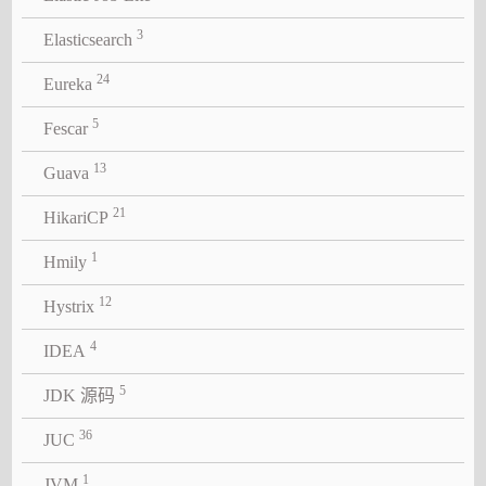
3
Elasticsearch
24
Eureka
5
Fescar
13
Guava
21
HikariCP
1
Hmily
12
Hystrix
4
IDEA
5
JDK 源码
36
JUC
1
JVM