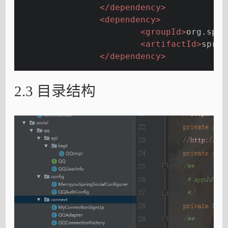
</
dependency
>
<
dependency
>
<
groupId
>
org.spri
<
artifactId
>
sprin
</
dependency
>
2.3 目录结构