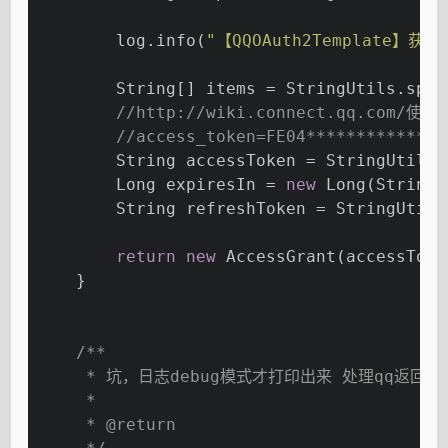
        log.info(
"【QQOAuth2Template】获取a
        String[] items = StringUtils.spli
//http://wiki.connect.qq.com/使用
//access_token=FE04**************
        String accessToken = StringUtils.
        Long expiresIn = 
new
 Long(StringU
        String refreshToken = StringUtils
return
new
 AccessGrant(accessToke
    }
/**
     * 坑，日志debug模式才打印出来 处理qq返回的t
     *
     * 
@return