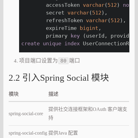
	accessToken 
varchar
(
512
) 
not
	secret 
varchar
(
512
),
	refreshToken 
varchar
(
512
),
	expireTime 
bigint
,
	primary 
key
 (userId, provider
create
unique
index
 UserConnectionRan
项目端口设置为
端口
80
2.2 引入Spring Social 模块
模块
描述
提供社交连接框架和OAuth 客户端支
spring-social-core
持
spring-social-config
提供Java 配置