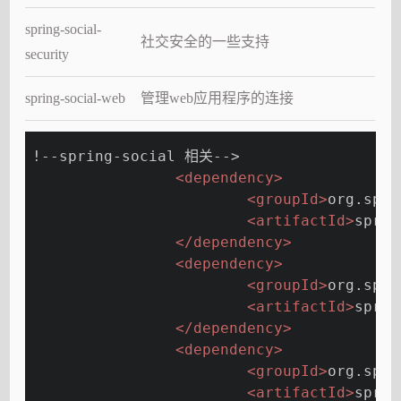
spring-social-
社交安全的一些支持
security
spring-social-web
管理web应用程序的连接
!--spring-social 相关-->
<
dependency
>
<
groupId
>
org.spri
<
artifactId
>
sprin
</
dependency
>
<
dependency
>
<
groupId
>
org.spri
<
artifactId
>
sprin
</
dependency
>
<
dependency
>
<
groupId
>
org.spri
<
artifactId
>
sprin