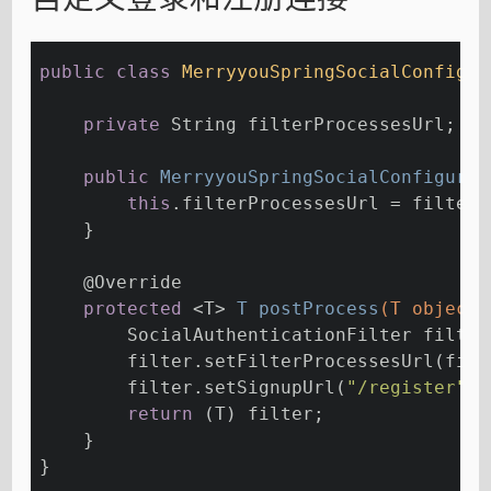
public
class
MerryyouSpringSocialConfigur
private
 String filterProcessesUrl;
public
MerryyouSpringSocialConfigurer
this
.filterProcessesUrl = filterP
    }
@Override
protected
 <T> 
T 
postProcess
(T object)
        SocialAuthenticationFilter filter
        filter.setFilterProcessesUrl(filt
        filter.setSignupUrl(
"/register"
);
return
 (T) filter;
    }
}