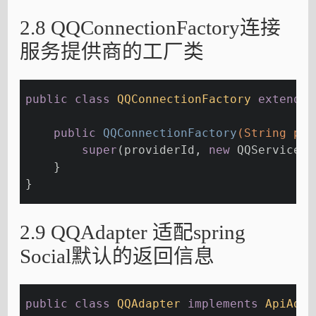
2.8 QQConnectionFactory连接
服务提供商的工厂类
public
class
QQConnectionFactory
extends
public
QQConnectionFactory
(String pro
super
(providerId, 
new
 QQServicePr
    }
}
2.9 QQAdapter 适配spring
Social默认的返回信息
public
class
QQAdapter
implements
ApiAdap