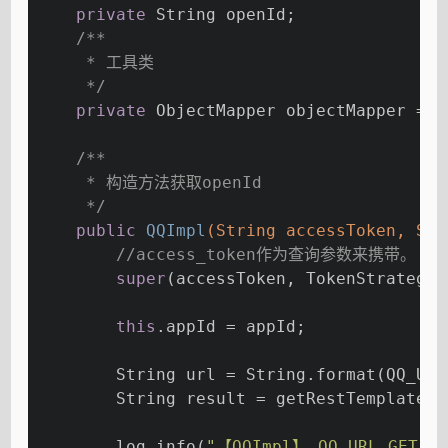
private
 String openId;
/**
     * 工具类
     */
private
 ObjectMapper objectMapper = 
n
/**
     * 构造方法获取openId
     */
public
QQImpl
(String accessToken, Str
//access_token作为查询参数来携带。
super
(accessToken, TokenStrategy.
this
.appId = appId;
        String url = String.format(QQ_URL
        String result = getRestTemplate()
        log.info(
"【QQImpl】 QQ_URL_GET_OP