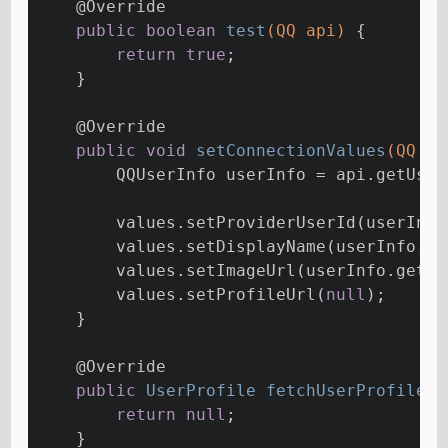
@Override
public
boolean
test
(QQ api)
{
return
true
;
    }
@Override
public
void
setConnectionValues
(QQ ap
        QQUserInfo userInfo = api.getUser
        values.setProviderUserId(userInfo
        values.setDisplayName(userInfo.ge
        values.setImageUrl(userInfo.getFi
        values.setProfileUrl(
null
);
    }
@Override
public
 UserProfile 
fetchUserProfile
(Q
return
null
;
    }