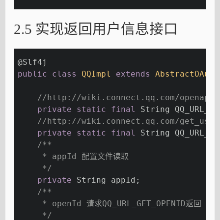
2.5 实现返回用户信息接口
@Slf
4j
public
class
QQImpl
extends
AbstractOAuth
//http://wiki.connect.qq.com/openapi%
private
static
final
 String QQ_URL_GE
//http://wiki.connect.qq.com/get_us
private
static
final
 String QQ_URL_GE
/**
     * appId 配置文件读取
     */
private
 String appId;
/**
     * openId 请求QQ_URL_GET_OPENID返回
     */