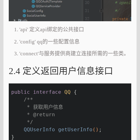
'api' 定义api绑定的公共接口
'config' qq的一些配置信息
'connect'与服务提供商建立连接所需的一些类。
2.4 定义返回用户信息接口
public
interface
QQ
{
/**
     * 获取用户信息
     * 
@return
     */
QQUserInfo 
getUserInfo
()
;
}