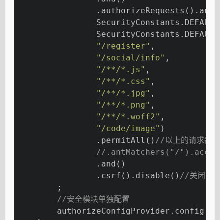
                .authorizeRequests().antM
                SecurityConstants.DEFAULT
                SecurityConstants.DEFAULT
"/register"
,
"/social/info"
,
"/**/*.js"
,
"/**/*.css"
,
"/**/*.jpg"
,
"/**/*.png"
,
"/**/*.woff2"
,
"/code/image"
)
                .permitAll()
//以上的请求都
//.antMatchers("/").acces
                .and()
                .csrf().disable()
//关闭cs
        ;
//安全模块单独配置
        authorizeConfigProvider.config(ht