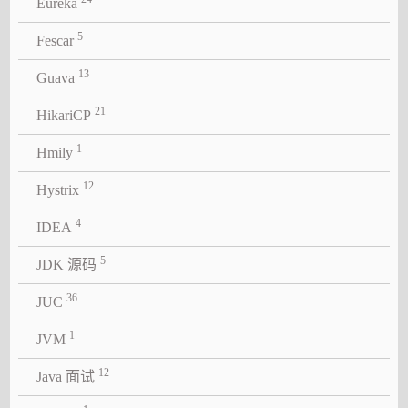
Eureka
5
Fescar
13
Guava
21
HikariCP
1
Hmily
12
Hystrix
4
IDEA
5
JDK 源码
36
JUC
1
JVM
12
Java 面试