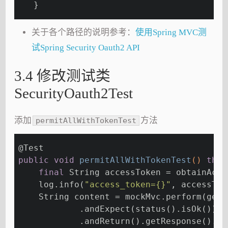
   }
关于各个路径的说明参考：
使用Spring MVC测
试Spring Security Oauth2 API
3.4 修改测试类
SecurityOauth2Test
添加
方法
permitAllWithTokenTest
@Test
public
void
permitAllWithTokenTest
()
thro
final
 String accessToken = obtainAcce
    log.info(
"access_token={}"
, accessTok
    String content = mockMvc.perform(get(
            .andExpect(status().isOk())
            .andReturn().getResponse().ge