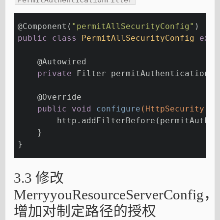
@Component
(
"permitAllSecurityConfig"
)
public
class
PermitAllSecurityConfig
exte
@Autowired
private
 Filter permitAuthenticationFi
@Override
public
void
configure
(HttpSecurity ht
        http.addFilterBefore(permitAuthen
    }
}
3.3 修改
MerryyouResourceServerConfig，
增加对制定路径的授权