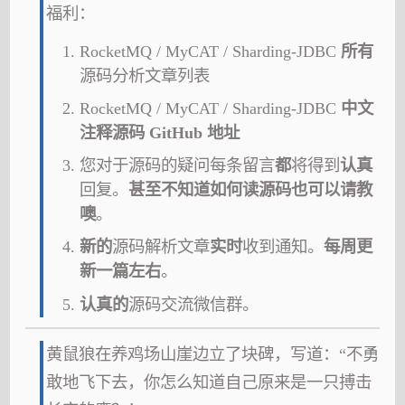
福利：
RocketMQ / MyCAT / Sharding-JDBC
所有
源码分析文章列表
RocketMQ / MyCAT / Sharding-JDBC
中文
注释源码 GitHub 地址
您对于源码的疑问每条留言
都
将得到
认真
回复。
甚至不知道如何读源码也可以请教
噢
。
新的
源码解析文章
实时
收到通知。
每周更
新一篇左右
。
认真的
源码交流微信群。
黄鼠狼在养鸡场山崖边立了块碑，写道：“不勇
敢地飞下去，你怎么知道自己原来是一只搏击