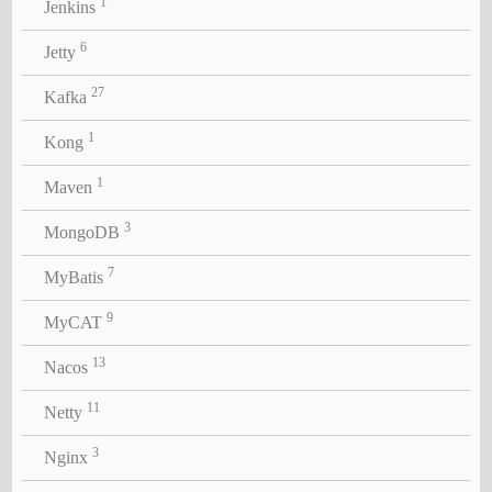
1
Jenkins
6
Jetty
27
Kafka
1
Kong
1
Maven
3
MongoDB
7
MyBatis
9
MyCAT
13
Nacos
11
Netty
3
Nginx