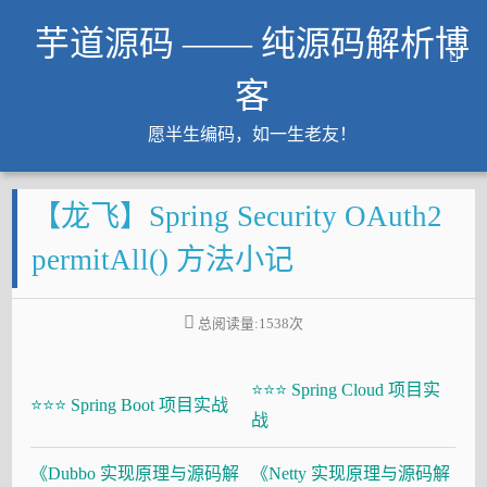
芋道源码 —— 纯源码解析博
客
愿半生编码，如一生老友！
文章
【龙飞】Spring Security OAuth2
知识星球
Github
permitAll() 方法小记
微信公众号
工作内推
总阅读量:
1538
次
友链
⭐⭐⭐ Spring Cloud 项目实
大厂面试必备
⭐⭐⭐ Spring Boot 项目实战
战
Java 超神之路
《Dubbo 实现原理与源码解
《Netty 实现原理与源码解