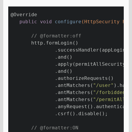
@Override
public
void
configure
(HttpSecurity htt
// @formatter:off
       http.formLogin()
               .successHandler(appLoginIn
               .and()
               .apply(permitAllSecurityCo
               .and()
               .authorizeRequests()
               .antMatchers(
"/user"
).hasR
               .antMatchers(
"/forbidden"
)
               .antMatchers(
"/permitAll"
)
               .anyRequest().authenticate
               .csrf().disable();
// @formatter:ON