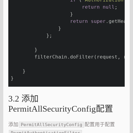
return
null
;
                    }
return
super
.getHeade
                }
            };
        }
        filterChain.doFilter(request, res
    }
}
3.2 添加
PermitAllSecurityConfig配置
添加
配置用于配置
PermitAllSecurityConfig
PermitAuthenticationFilter