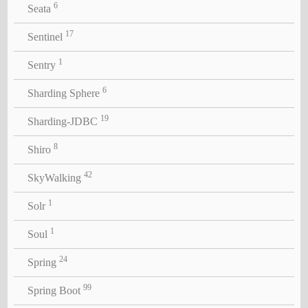
6
Seata
17
Sentinel
1
Sentry
6
Sharding Sphere
19
Sharding-JDBC
8
Shiro
42
SkyWalking
1
Solr
1
Soul
24
Spring
99
Spring Boot