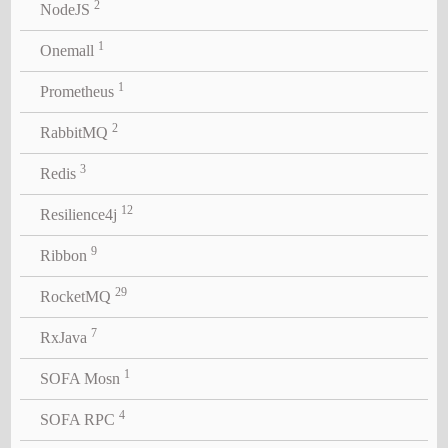
2
NodeJS
1
Onemall
1
Prometheus
2
RabbitMQ
3
Redis
12
Resilience4j
9
Ribbon
29
RocketMQ
7
RxJava
1
SOFA Mosn
4
SOFA RPC