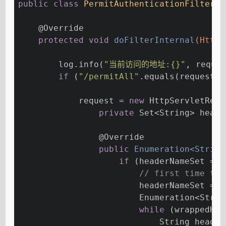
public
class
PermitAuthenticationFilter
e
@Override
protected
void
doFilterInternal
(HttpS
        log.info(
"当前访问的地址:{}"
, reque
if
 (
"/permitAll"
.equals(request.g
            request = 
new
 HttpServletRequ
private
 Set<String> heade
@Override
public
 Enumeration<String
if
 (headerNameSet == 
// first time thi
                        headerNameSet = 
n
                        Enumeration<Strin
while
 (wrappedHea
                            String header