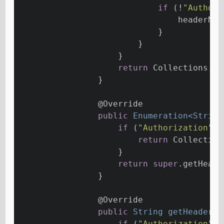
if
 (!
"Authori
                                headerNam
                            }
                        }
                    }
return
 Collections.en
                }
@Override
public
 Enumeration<String
if
 (
"Authorization"
.e
return
 Collection
                    }
return
super
.getHeade
                }
@Override
public
 String 
getHeader
(S
if
 (
"Authorization"
.e