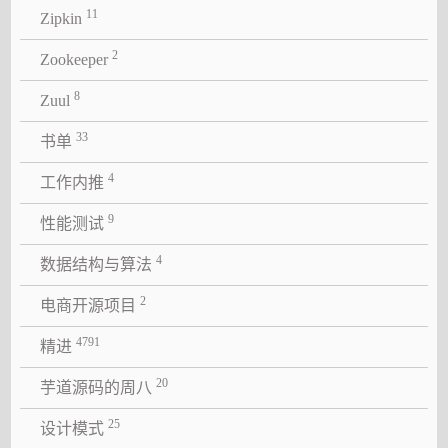
11
Zipkin
2
Zookeeper
8
Zuul
33
书单
4
工作内推
9
性能测试
4
数据结构与算法
2
电商开源项目
4791
精进
20
芋道源码的周八
25
设计模式