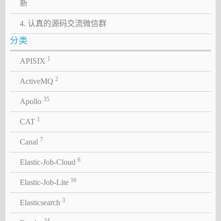
新
4. 认真的源码交流微信群
分类
1
APISIX
2
ActiveMQ
35
Apollo
1
CAT
7
Canal
6
Elastic-Job-Cloud
16
Elastic-Job-Lite
3
Elasticsearch
24