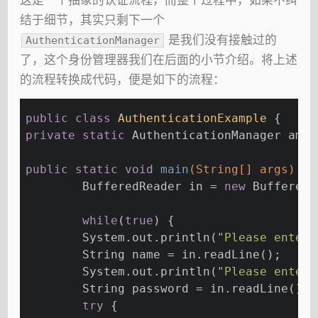
这是一个抽象的认证流程，而整个过程中，如果不纠
结于细节，其实只剩下一个
是我们没有接触过的
AuthenticationManager
了，这个身份管理器我们在后面的小节介绍。将上述
的流程转换成代码，便是如下的流程：
public
class
AuthenticationExample
{
private
static
 AuthenticationManager am =
public
static
void
main
(String[] args)
th
	BufferedReader in = 
new
 BufferedR
while
(
true
) {
	System.out.println(
"Please enter 
	String name = in.readLine();
	System.out.println(
"Please enter 
	String password = in.readLine();
try
 {