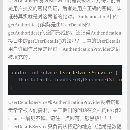
UserDetails中的getPassword()需要被区分对待，前者
是用户提交的密码凭证，后者是用户正确的密码，认
证器其实就是对这两者的比对。Authentication中的
getAuthorities()实际是由UserDetails的
getAuthorities()传递而形成的。还记得Authentication
接口中的getUserDetails()方法吗？其中的UserDetails
用户详细信息便是经过了AuthenticationProvider之后
被填充的。
public
interface
UserDetailsService
{
UserDetails 
loadUserByUsername
(String 
}
UserDetailsService和AuthenticationProvider两者的职
责常常被人们搞混，关于他们的问题在文档的FAQ和
issues中屡见不鲜。记住一点即可，敲黑板！！！
UserDetailsService只负责从特定的地方（通常是数据