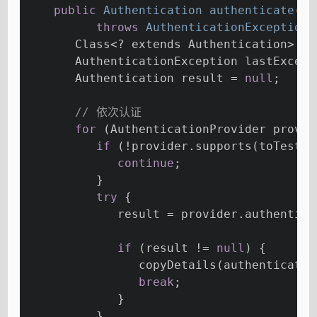
public
 Authentication 
authenticate
(Au
throws
 AuthenticationException 
       Class<? extends Authentication> to
       AuthenticationException lastExcept
       Authentication result = 
null
;
// 依次认证
for
 (AuthenticationProvider provid
if
 (!provider.supports(toTest))
continue
;
          }
try
 {
             result = provider.authentica
if
 (result != 
null
) {
                copyDetails(authenticatio
break
;
             }
          }