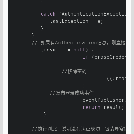
          ...
catch
 (AuthenticationException 
             lastException = e;
          }
       }
// 如果有Authentication信息，则直接返
if
 (result != 
null
) {
if
 (eraseCredenti
	
//移除密码
				((Cre
			}
//发布登录成功事件
			eventPublisher.
return
 result;
	   }
	   ...
//执行到此，说明没有认证成功，包装异常信息