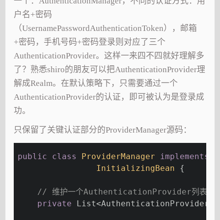
一个：AuthenticationManager，不同的认证方式：用
户名+密码
（UsernamePasswordAuthenticationToken），邮箱
+密码，手机号码+密码登录则对应了三个
AuthenticationProvider。这样一来四不四就好理解多
了？熟悉shiro的朋友可以把AuthenticationProvider理
解成Realm。在默认策略下，只需要通过一个
AuthenticationProvider的认证，即可被认为是登录成
功。
只保留了关键认证部分的ProviderManager源码：
public
class
ProviderManager
implements
A
InitializingBean
{
// 维护一个AuthenticationProvider列表
private
 List<AuthenticationProvider> 