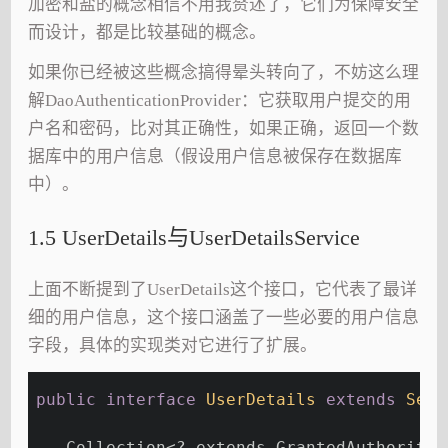
加密和盐的概念相信不用我赘述了，它们为保障安全
而设计，都是比较基础的概念。
如果你已经被这些概念搞得晕头转向了，不妨这么理
解DaoAuthenticationProvider：它获取用户提交的用
户名和密码，比对其正确性，如果正确，返回一个数
据库中的用户信息（假设用户信息被保存在数据库
中）。
1.5 UserDetails与UserDetailsService
上面不断提到了UserDetails这个接口，它代表了最详
细的用户信息，这个接口涵盖了一些必要的用户信息
字段，具体的实现类对它进行了扩展。
public
interface
UserDetails
extends
Seri
   Collection<? extends GrantedAuthority>