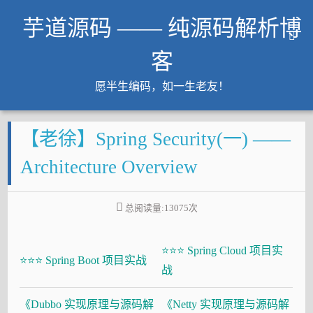
芋道源码 —— 纯源码解析博
客
愿半生编码，如一生老友！
文章
【老徐】Spring Security(一) ——
知识星球
Github
Architecture Overview
微信公众号
工作内推
总阅读量:
13075
次
友链
⭐⭐⭐ Spring Cloud 项目实
大厂面试必备
⭐⭐⭐ Spring Boot 项目实战
战
Java 超神之路
《Dubbo 实现原理与源码解
《Netty 实现原理与源码解