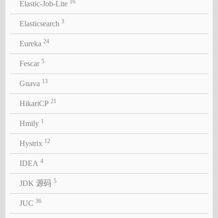
16
Elastic-Job-Lite
3
Elasticsearch
24
Eureka
5
Fescar
13
Guava
21
HikariCP
1
Hmily
12
Hystrix
4
IDEA
5
JDK 源码
36
JUC