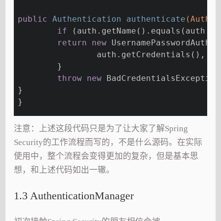
public
 Authentication 
authenticate
(Authen
if
 (auth.getName().equals(auth.ge
return
new
 UsernamePasswordAuthen
		auth.getCredentials(), A
	}
throw
new
 BadCredentialsException
}
}
注意：上述这段代码只是为了让大家了解Spring
Security的工作流程而写的，不是什么源码。在实际
使用中，整个流程会变得更加的复杂，但是基本思
想，和上述代码如出一辙。
1.3 AuthenticationManager