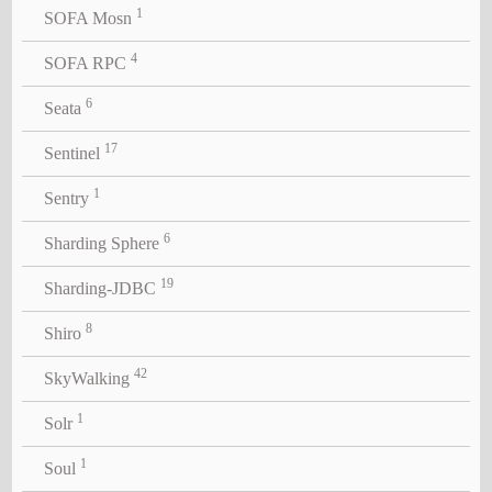
1
SOFA Mosn
4
SOFA RPC
6
Seata
17
Sentinel
1
Sentry
6
Sharding Sphere
19
Sharding-JDBC
8
Shiro
42
SkyWalking
1
Solr
1
Soul