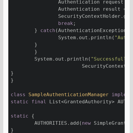
		Authentication request = 
		Authentication result = 
		SecurityContextHolder.ge
break
;
	} 
catch
(AuthenticationException e
		System.out.println(
"Authe
	}
	}
	System.out.println(
"Successfully 
			SecurityContext
}
}
class
SampleAuthenticationManager
impleme
static
final
 List<GrantedAuthority> AUTHO
static
 {
	AUTHORITIES.add(
new
 SimpleGranted
}