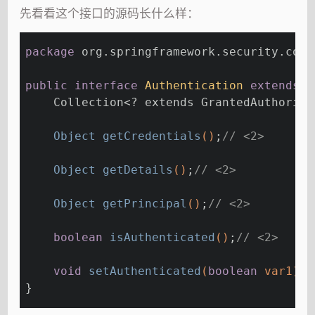
先看看这个接口的源码长什么样：
package
 org.springframework.security.core
public
interface
Authentication
extends
P
    Collection<? extends GrantedAuthority
Object 
getCredentials
()
;
// <2>
Object 
getDetails
()
;
// <2>
Object 
getPrincipal
()
;
// <2>
boolean
isAuthenticated
()
;
// <2>
void
setAuthenticated
(
boolean
 var1)
t
}