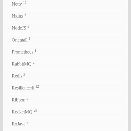
11
Netty
3
Nginx
2
NodeJS
1
Onemall
1
Prometheus
2
RabbitMQ
3
Redis
12
Resilience4j
9
Ribbon
29
RocketMQ
7
RxJava