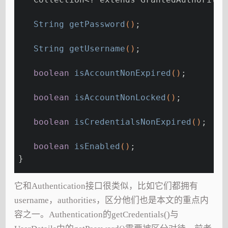
String 
getPassword
()
;
String 
getUsername
()
;
boolean
isAccountNonExpired
()
;
boolean
isAccountNonLocked
()
;
boolean
isCredentialsNonExpired
()
;
boolean
isEnabled
()
;
}
它和Authentication接口很类似，比如它们都拥有
username，authorities，区分他们也是本文的重点内
容之一。Authentication的getCredentials()与