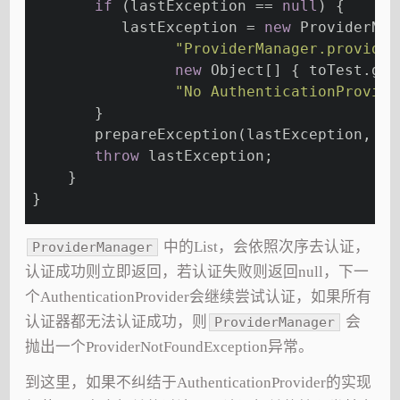
if
 (lastException == 
null
) {
          lastException = 
new
 ProviderNot
"ProviderManager.provider
new
 Object[] { toTest.get
"No AuthenticationProvide
       }
       prepareException(lastException, au
throw
 lastException;
    }
}
中的List，会依照次序去认证，
ProviderManager
认证成功则立即返回，若认证失败则返回null，下一
个AuthenticationProvider会继续尝试认证，如果所有
认证器都无法认证成功，则
会
ProviderManager
抛出一个ProviderNotFoundException异常。
到这里，如果不纠结于AuthenticationProvider的实现