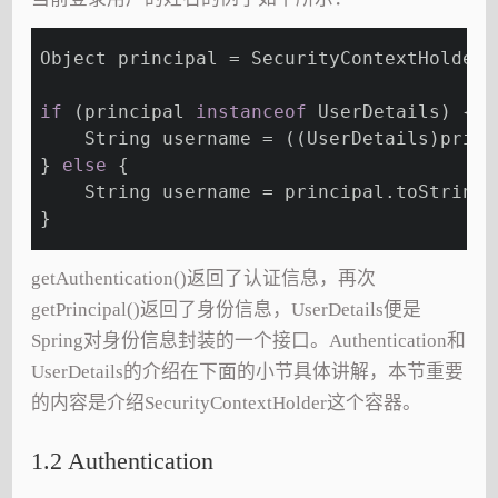
Object principal = SecurityContextHolder.
if
 (principal 
instanceof
 UserDetails) {
    String username = ((UserDetails)princ
} 
else
 {
    String username = principal.toString(
}
getAuthentication()返回了认证信息，再次
getPrincipal()返回了身份信息，UserDetails便是
Spring对身份信息封装的一个接口。Authentication和
UserDetails的介绍在下面的小节具体讲解，本节重要
的内容是介绍SecurityContextHolder这个容器。
1.2 Authentication