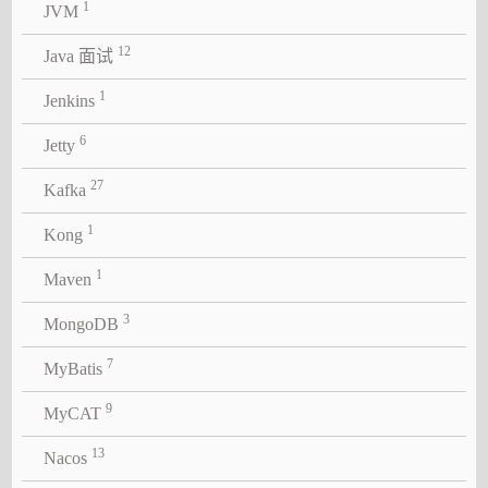
1
JVM
12
Java 面试
1
Jenkins
6
Jetty
27
Kafka
1
Kong
1
Maven
3
MongoDB
7
MyBatis
9
MyCAT
13
Nacos