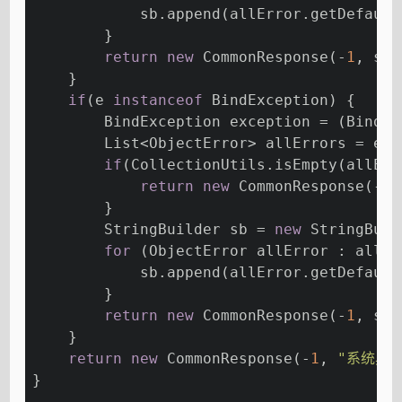
            sb.append(allError.getDefault
        }
return
new
 CommonResponse(-
1
, sb.
    }
if
(e 
instanceof
 BindException) {
        BindException exception = (BindEx
        List<ObjectError> allErrors = exc
if
(CollectionUtils.isEmpty(allErr
return
new
 CommonResponse(-
1
,
        }
        StringBuilder sb = 
new
 StringBuil
for
 (ObjectError allError : allEr
            sb.append(allError.getDefault
        }
return
new
 CommonResponse(-
1
, sb.
    }
return
new
 CommonResponse(-
1
, 
"系统异常
}