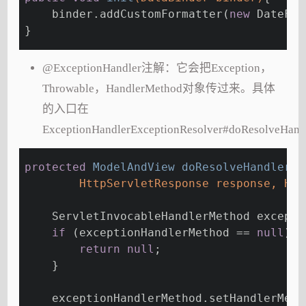
    binder.addCustomFormatter(
new
 DateFor
}
@ExceptionHandler注解：它会把Exception，
Throwable，HandlerMethod对象传过来。具体
的入口在
ExceptionHandlerExceptionResolver#doResolveHan
protected
 ModelAndView 
doResolveHandlerMe
        HttpServletResponse response, Han
    ServletInvocableHandlerMethod excepti
if
 (exceptionHandlerMethod == 
null
) {
return
null
;
    }
    exceptionHandlerMethod.setHandlerMeth