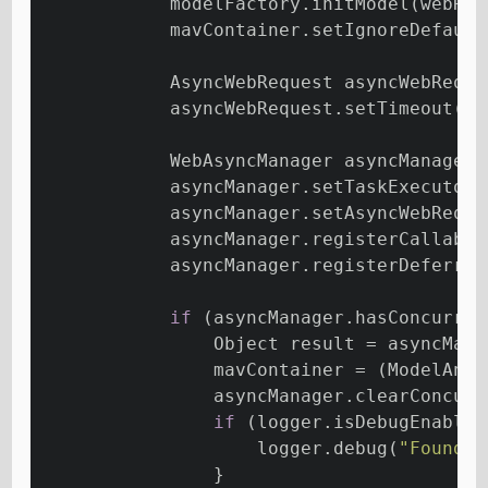
            modelFactory.initModel(webReq
            mavContainer.setIgnoreDefault
            AsyncWebRequest asyncWebReque
            asyncWebRequest.setTimeout(
th
            WebAsyncManager asyncManager 
            asyncManager.setTaskExecutor(
            asyncManager.setAsyncWebReque
            asyncManager.registerCallable
            asyncManager.registerDeferred
if
 (asyncManager.hasConcurren
                Object result = asyncMana
                mavContainer = (ModelAndV
                asyncManager.clearConcurr
if
 (logger.isDebugEnabled
                    logger.debug(
"Found c
                }