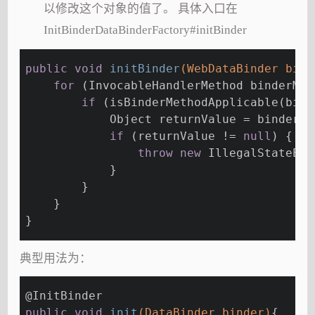
以修改这个对象的值了。 具体入口在
InitBinderDataBinderFactory#initBinder
public
void
initBinder
(WebDataBinder bind
for
 (InvocableHandlerMethod binderMet
if
 (isBinderMethodApplicable(bind
            Object returnValue = binderMe
if
 (returnValue != 
null
) {
throw
new
 IllegalStateExc
            }
        }
    }
}
典型用法为：
@InitBinder
public
void
init
(DataBinder binder)
{