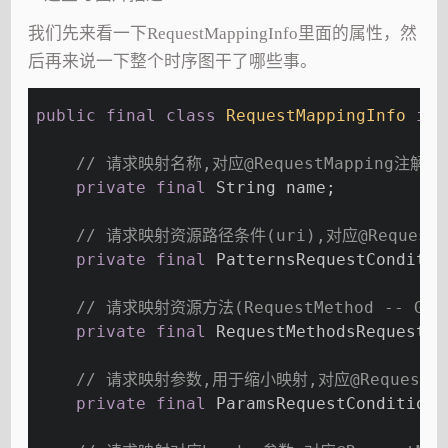
我们先来看一下RequestMappingInfo里面的属性，然
后再来说一下整个时序图干了哪些事。
public
final
class
RequestMappingInfo
imp
// 请求映射名称,对应@RequestMapping注解中n
private
final
 String name;
// 请求映射资源路径条件(uri),对应@RequestM
private
final
 PatternsRequestConditio
// 请求映射资源方法(RequestMethod -- GET/
private
final
 RequestMethodsRequestCo
// 请求映射参数,用于缩小映射,对应@RequestMap
private
final
 ParamsRequestCondition 