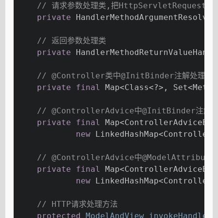
// 请求参数处理类,把HttpServletRequest里
private
 HandlerMethodArgumentResolver
// 返回参数处理类
private
 HandlerMethodReturnValueHandl
// @Controller类中@InitBinder注解处理
private
final
 Map<Class<?>, Set<Metho
// @ControllerAdvice中@InitBinder
private
final
 Map<ControllerAdviceBea
new
 LinkedHashMap<ControllerA
// @ControllerAdvice中@ModelAttrib
private
final
 Map<ControllerAdviceBea
new
 LinkedHashMap<ControllerA
// HTTP请求处理方法
protected
 ModelAndView 
invokeHandlerM