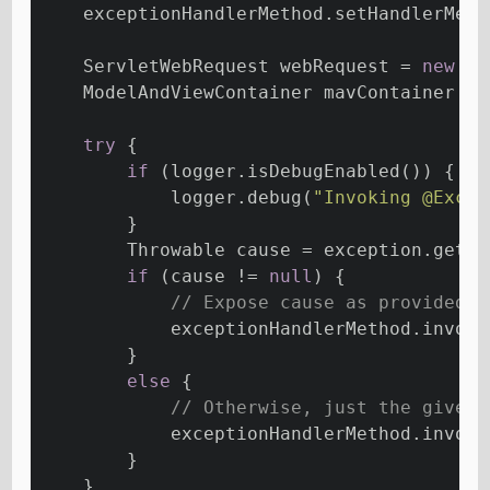
    exceptionHandlerMethod.setHandlerMeth
    ServletWebRequest webRequest = 
new
 Se
    ModelAndViewContainer mavContainer = 
try
 {
if
 (logger.isDebugEnabled()) {
            logger.debug(
"Invoking @Excep
        }
        Throwable cause = exception.getCa
if
 (cause != 
null
) {
// Expose cause as provided a
            exceptionHandlerMethod.invoke
        }
else
 {
// Otherwise, just the given 
            exceptionHandlerMethod.invoke
        }
    }