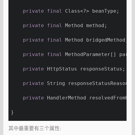
private
final
 Class<?> beanType;
private
final
 Method method;
private
final
 Method bridgedMethod;
private
final
 MethodParameter[] param
private
 HttpStatus responseStatus;
private
 String responseStatusReason;
private
 HandlerMethod resolvedFromHan
}
其中最重要有三个属性: