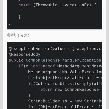
catch
 (Throwable invocationEx) {
        ...
    }
}
典型用法为：
@ExceptionHandler
(value = {Exception.clas
@ResponseBody
public
 CommonResponse 
handlerException
(Ht
if
(e 
instanceof
 MethodArgumentNotVali
        MethodArgumentNotValidException e
        List<ObjectError> allErrors = exc
if
(CollectionUtils.isEmpty(allErr
return
new
 CommonResponse(-
1
,
        }
        StringBuilder sb = 
new
 StringBuil
for
 (ObjectError allError : allEr