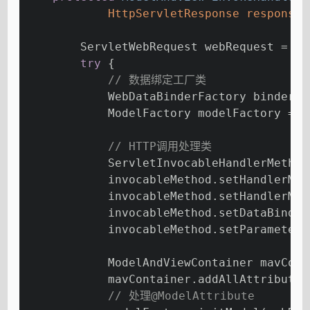
            HttpServletResponse response,
        ServletWebRequest webRequest = 
ne
try
 {
// 数据绑定工厂类
            WebDataBinderFactory binderFa
            ModelFactory modelFactory = g
// HTTP调用处理类
            ServletInvocableHandlerMethod
            invocableMethod.setHandlerMet
            invocableMethod.setHandlerMet
            invocableMethod.setDataBinder
            invocableMethod.setParameterN
            ModelAndViewContainer mavCont
            mavContainer.addAllAttributes
// 处理@ModelAttribute