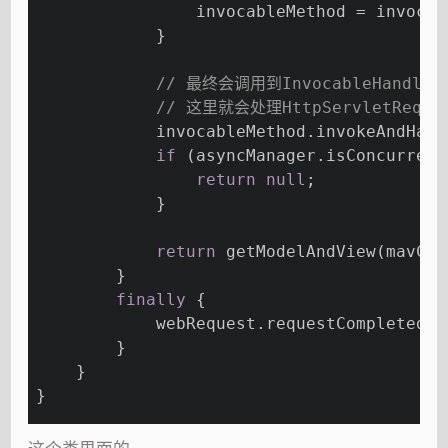
                invocableMethod = invocab
            }
// 最终会调用到InvocableHandlerMe
// 这里就会处理HttpServletReques
            invocableMethod.invokeAndHand
if
 (asyncManager.isConcurrent
return
null
;
            }
return
 getModelAndView(mavCon
        }
finally
 {
            webRequest.requestCompleted()
        }
    }
}