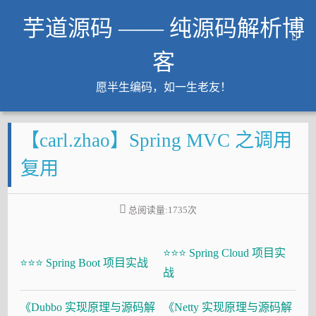
芋道源码 —— 纯源码解析博
客
愿半生编码，如一生老友！
文章
【carl.zhao】Spring MVC 之调用
知识星球
Github
复用
微信公众号
工作内推
总阅读量:
1735
次
友链
⭐⭐⭐ Spring Cloud 项目实
大厂面试必备
⭐⭐⭐ Spring Boot 项目实战
战
Java 超神之路
《Dubbo 实现原理与源码解
《Netty 实现原理与源码解