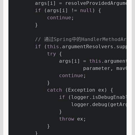
        args[i] = resolveProvidedArgument
if
 (args[i] != 
null
) {
continue
;
        }
// 通过Spring中的HandlerMethodArg
if
 (
this
.argumentResolvers.suppor
try
 {
                args[i] = 
this
.argumentRe
                        parameter, mavCon
continue
;
            }
catch
 (Exception ex) {
if
 (logger.isDebugEnabled
                    logger.debug(getArgum
                }
throw
 ex;
            }
        }