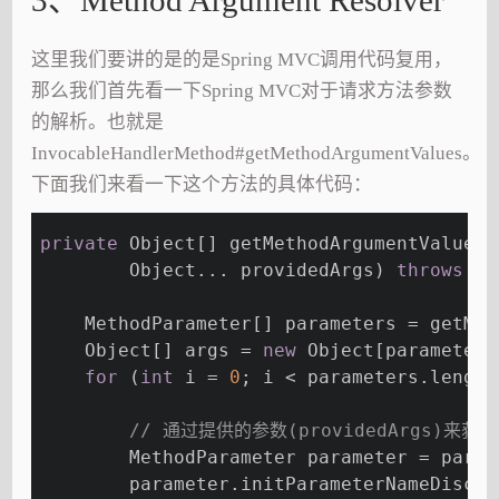
这里我们要讲的是的是Spring MVC调用代码复用，
那么我们首先看一下Spring MVC对于请求方法参数
的解析。也就是
InvocableHandlerMethod#getMethodArgumentValues。
下面我们来看一下这个方法的具体代码：
private
 Object[] getMethodArgumentValues(
        Object... providedArgs) 
throws
 Ex
    MethodParameter[] parameters = getMet
    Object[] args = 
new
 Object[parameters
for
 (
int
 i = 
0
; i < parameters.length
// 通过提供的参数(providedArgs)来获
        MethodParameter parameter = param
        parameter.initParameterNameDiscov