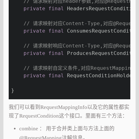
// 请求映射对应header参数,对应@RequestMap
private
final
 HeadersRequestCondition
// 请求映射对应Content-Type,对应@Request
private
final
 ConsumesRequestConditio
// 请求映射响应Content-Type,对应@Request
private
final
 ProducesRequestConditio
// 请求映射自定义条件,对应RequestMappingHand
private
final
 RequestConditionHolder 
}
我们可以看到RequestMappingInfo以及它的属性都实
现了RequestCondition这个接口。里面有三个方法：
combine ： 用于合并类上面与方法上面的
@RequestMapping注解信息。