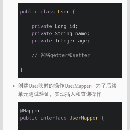
public
class
User
{
private
 Long id;
private
 String name;
private
 Integer age;
// 省略getter和setter
}
创建User映射的操作UserMapper，为了后续
单元测试验证，实现插入和查询操作
@Mapper
public
interface
UserMapper
{