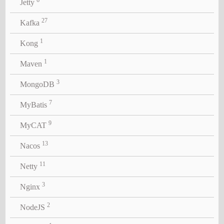
Jetty
27
Kafka
1
Kong
1
Maven
3
MongoDB
7
MyBatis
9
MyCAT
13
Nacos
11
Netty
3
Nginx
2
NodeJS