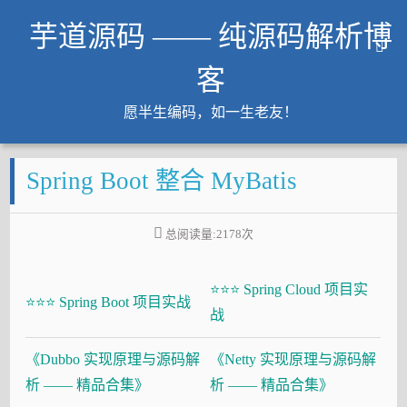
芋道源码 —— 纯源码解析博
客
愿半生编码，如一生老友！
文章
Spring Boot 整合 MyBatis
知识星球
Github
总阅读量:
2178
次
微信公众号
工作内推
⭐⭐⭐ Spring Cloud 项目实
友链
⭐⭐⭐ Spring Boot 项目实战
战
大厂面试必备
《Dubbo 实现原理与源码解
《Netty 实现原理与源码解
Java 超神之路
析 —— 精品合集》
析 —— 精品合集》