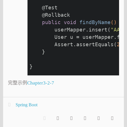
@Test
@Rollback
public
void
findByName
()
th
        userMapper.insert(
"AAA"
        User u = userMapper.fin
        Assert.assertEquals(
20
,
    }
}
完整示例
Chapter3-2-7
Spring Boot