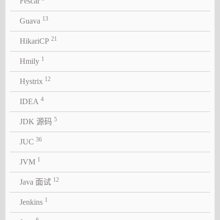
Fescar
13
Guava
21
HikariCP
1
Hmily
12
Hystrix
4
IDEA
5
JDK 源码
36
JUC
1
JVM
12
Java 面试
1
Jenkins
6