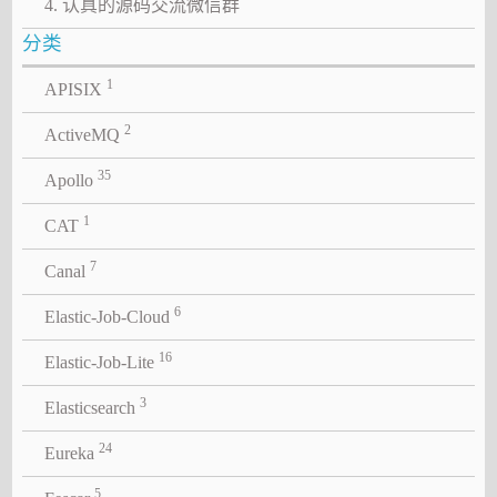
4. 认真的源码交流微信群
分类
1
APISIX
2
ActiveMQ
35
Apollo
1
CAT
7
Canal
6
Elastic-Job-Cloud
16
Elastic-Job-Lite
3
Elasticsearch
24
Eureka
5