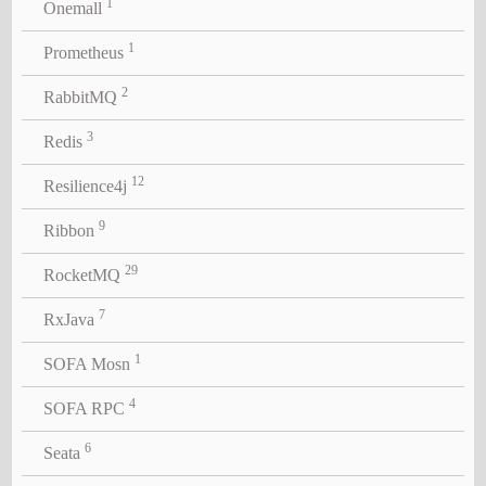
1
Onemall
1
Prometheus
2
RabbitMQ
3
Redis
12
Resilience4j
9
Ribbon
29
RocketMQ
7
RxJava
1
SOFA Mosn
4
SOFA RPC
6
Seata