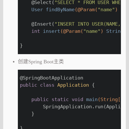
@Select
(
"SELECT * FROM USER WHERE
User 
findByName
(@Param(
"name"
)
 St
@Insert
(
"INSERT INTO USER(NAME, A
int
insert
(@Param(
"name"
)
 String 
}
创建Spring Boot主类
@SpringBootApplication
public
class
Application
{
public
static
void
main
(String[] 
        SpringApplication.run(Applica
    }
}