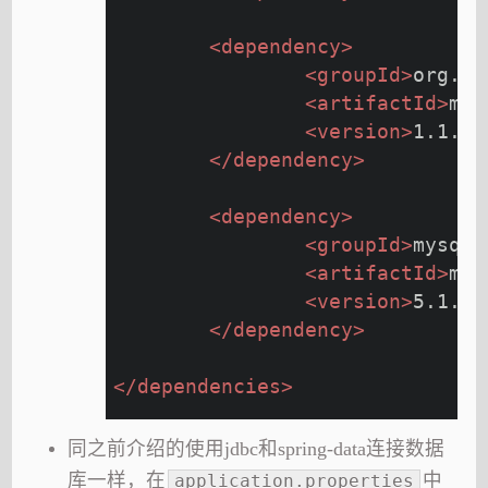
<
dependency
>
<
groupId
>
org.my
<
artifactId
>
myb
<
version
>
1.1.1
<
</
dependency
>
<
dependency
>
<
groupId
>
mysql
<
<
artifactId
>
mys
<
version
>
5.1.21
</
dependency
>
</
dependencies
>
同之前介绍的使用jdbc和spring-data连接数据
库一样，在
中
application.properties