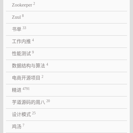
2
Zookeeper
8
Zuul
33
书单
4
工作内推
9
性能测试
4
数据结构与算法
2
电商开源项目
4791
精进
20
芋道源码的周八
25
设计模式
7
鸡汤