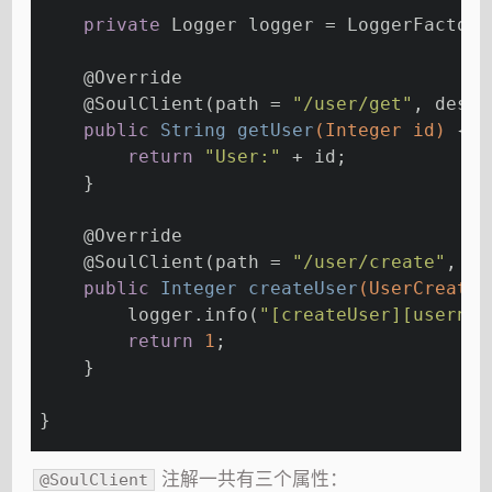
private
 Logger logger = LoggerFactory
@Override
@SoulClient
(path = 
"/user/get"
, desc 
public
 String 
getUser
(Integer id)
{
return
"User:"
 + id;
    }
@Override
@SoulClient
(path = 
"/user/create"
, de
public
 Integer 
createUser
(UserCreateD
        logger.info(
"[createUser][usernam
return
1
;
    }
}
注解一共有三个属性：
@SoulClient