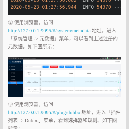
2020
-
05
-
23
01
:
27
:
56.682
  INFO 
54370
 --- [
2020
-
05
-
23
01
:
27
:
56.944
  INFO 
54370
 --- [
② 使用浏览器，访问
http://127.0.0.1:9095/#/system/metadata
地址，进入
「系统管理 -> 元数据」菜单，可以看到上述注册的
元数据。如下图所示：
③ 使用浏览器，访问
http://127.0.0.1:9095/#/plug/dubbo
地址，进入「插件
列表 -> Dubbo」菜单，看到
选择器
和
规则
。如下图
所示：