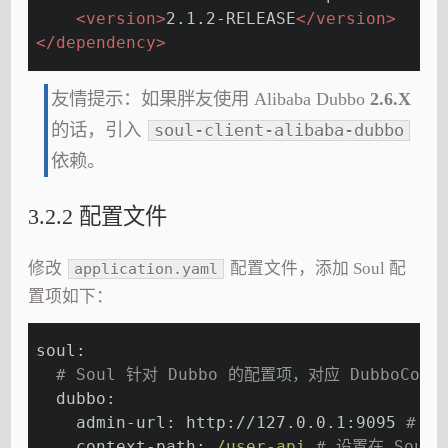
<
version
>
2.1.2-RELEASE
</
version
>
</
dependency
>
友情提示：如果胖友使用 Alibaba Dubbo
2.6.X
的话，引入
soul-client-alibaba-dubbo
依赖。
3.2.2 配置文件
修改
配置文件，添加 Soul 配
application.yaml
置项如下：
soul:
# Soul 针对 Dubbo 的配置项，对应 DubboConf
  dubbo:
    admin-url:
http://127.0.0.1:9095
# S
    context-path:
/user-api
# 设置在 Soul