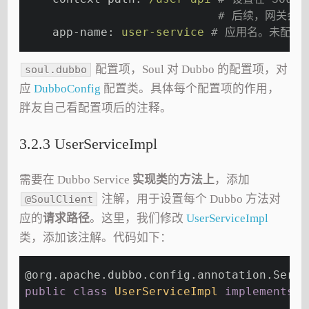
# 后续，网关会根据
    app-name:
user-service
# 应用名。未配置情
配置项，Soul 对 Dubbo 的配置项，对
soul.dubbo
应
DubboConfig
配置类。具体每个配置项的作用，
胖友自己看配置项后的注释。
3.2.3 UserServiceImpl
需要在 Dubbo Service
实现类
的
方法上
，添加
注解，用于设置每个 Dubbo 方法对
@SoulClient
应的
请求路径
。这里，我们修改
UserServiceImpl
类，添加该注解。代码如下：
@org
.apache.dubbo.config.annotation.Servi
public
class
UserServiceImpl
implements
U