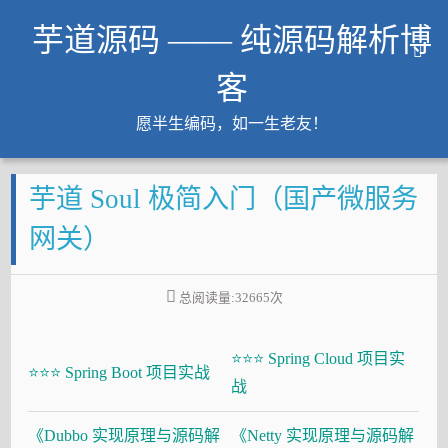
芋道源码 —— 纯源码解析博
客
愿半生编码，如一生老友！
文章
芋道 Soul 极简入门（国产微服务
知识星球
Github
网关）
微信公众号
工作内推
总阅读量:
32665
次
友链
⭐⭐⭐ Spring Cloud 项目实
大厂面试必备
⭐⭐⭐ Spring Boot 项目实战
战
Java 超神之路
《Dubbo 实现原理与源码解
《Netty 实现原理与源码解