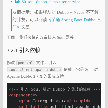
lab-60-soul-dubbo-demo-user-service
友情提示：如果胖友对 Dubbo + Nacos 不了解
的胖友，可以阅读
《芋道 Spring Boot Dubbo 入
门》
文章。
下面，我们来将它改造接入 Soul 网关。
3.2.1 引入依赖
修改
文件，引入
pom.xml
依赖，它是 Soul 对
soul-client-apache-dubbo
Apache Dubbo
2.7.X
的集成支持。
<!-- 引入 Soul 针对 Dubbo 的集成的依赖 -->
<
dependency
>
<
groupId
>
org.dromara
</
groupId
>
<
artifactId
>
soul-client-apache-dubbo
<