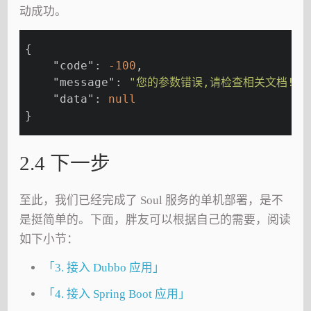
动成功。
{
"code"
: 
-100
,
"message"
: 
"您的参数错误,请检查相关文档!"
,
"data"
: 
null
}
2.4 下一步
至此，我们已经完成了 Soul 服务的单机部署，是不
是挺简单的。下面，胖友可以根据自己的需要，阅读
如下小节：
「3. 接入 Dubbo 应用」
「4. 接入 Spring Boot 应用」