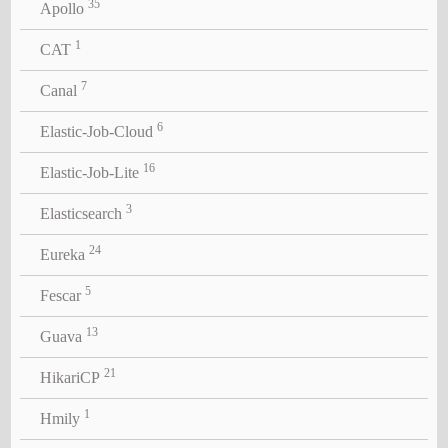
35
Apollo
1
CAT
7
Canal
6
Elastic-Job-Cloud
16
Elastic-Job-Lite
3
Elasticsearch
24
Eureka
5
Fescar
13
Guava
21
HikariCP
1
Hmily