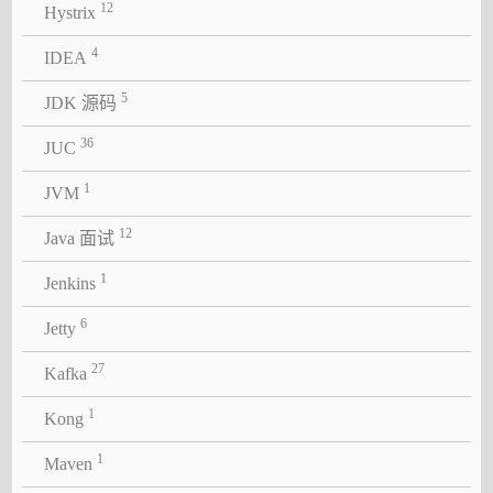
12
Hystrix
4
IDEA
5
JDK 源码
36
JUC
1
JVM
12
Java 面试
1
Jenkins
6
Jetty
27
Kafka
1
Kong
1
Maven