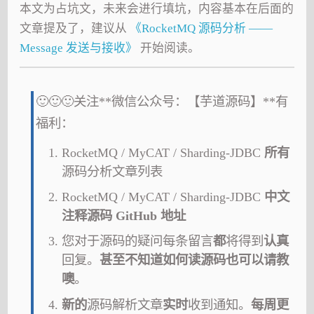
本文为占坑文，未来会进行填坑，内容基本在后面的
文章提及了，建议从
《RocketMQ 源码分析 ——
Message 发送与接收》
开始阅读。
🙂🙂🙂关注**微信公众号：【芋道源码】**有
福利：
RocketMQ / MyCAT / Sharding-JDBC
所有
源码分析文章列表
RocketMQ / MyCAT / Sharding-JDBC
中文
注释源码 GitHub 地址
您对于源码的疑问每条留言
都
将得到
认真
回复。
甚至不知道如何读源码也可以请教
噢
。
新的
源码解析文章
实时
收到通知。
每周更