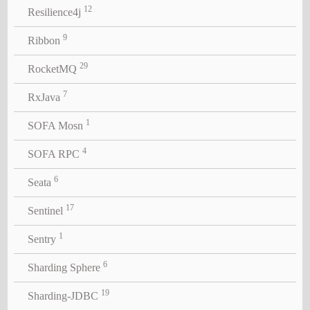
12
Resilience4j
9
Ribbon
29
RocketMQ
7
RxJava
1
SOFA Mosn
4
SOFA RPC
6
Seata
17
Sentinel
1
Sentry
6
Sharding Sphere
19
Sharding-JDBC