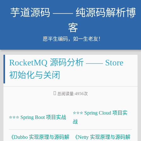
芋道源码 —— 纯源码解析博
客
愿半生编码，如一生老友！
文章
RocketMQ 源码分析 —— Store
知识星球
Github
初始化与关闭
微信公众号
工作内推
总阅读量:
4956
次
友链
⭐⭐⭐ Spring Cloud 项目实
大厂面试必备
⭐⭐⭐ Spring Boot 项目实战
战
Java 超神之路
《Dubbo 实现原理与源码解
《Netty 实现原理与源码解