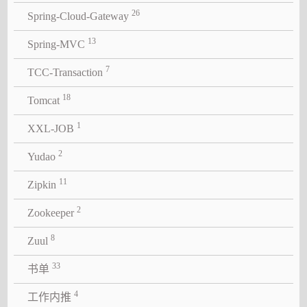
26
Spring-Cloud-Gateway
13
Spring-MVC
7
TCC-Transaction
18
Tomcat
1
XXL-JOB
2
Yudao
11
Zipkin
2
Zookeeper
8
Zuul
33
书单
4
工作内推