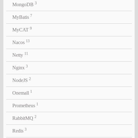
3
MongoDB
7
MyBatis
9
MyCAT
13
Nacos
11
Netty
3
Nginx
2
NodeJS
1
Onemall
1
Prometheus
2
RabbitMQ
3
Redis