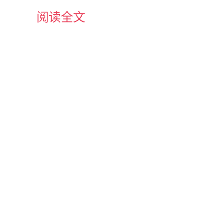
阅读全文
方说法如下：
er 层面，必须要做消息排序，如果再涉及到持久化，那么消
时间
1s
5s
10s