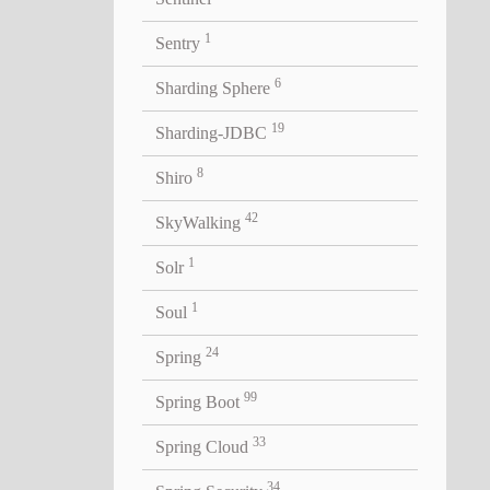
1
Sentry
8m 9m 10m 20m 30m 1h 2h"
;
6
Sharding Sphere
19
Sharding-JDBC
8
Shiro
42
SkyWalking
1
Solr
1
Soul
24
Spring
99
Spring Boot
33
Spring Cloud
().getMessageDelayLevel();
34