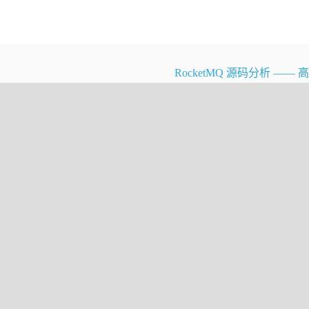
30s
1m
RocketMQ 源码分析 ——
2m
3m
4m
5m
6m
7m
8m