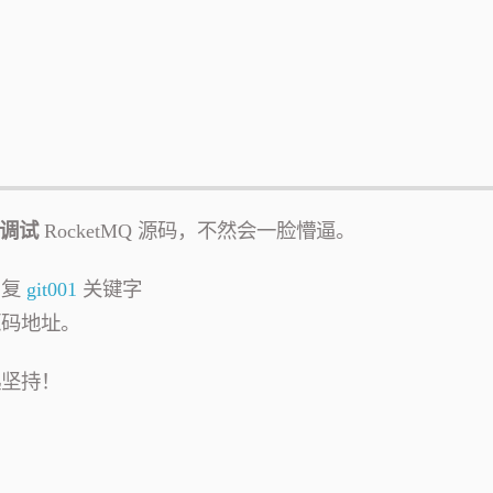
调试
RocketMQ 源码，不然会一脸懵逼。
回复
git001
关键字
 源码地址。
起坚持！