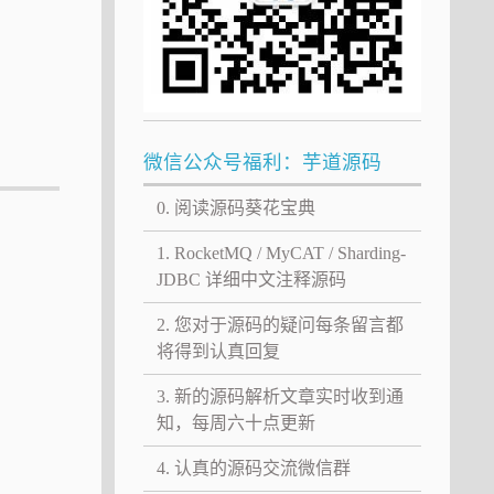
微信公众号福利：芋道源码
0. 阅读源码葵花宝典
1. RocketMQ / MyCAT / Sharding-
JDBC 详细中文注释源码
2. 您对于源码的疑问每条留言都
将得到认真回复
3. 新的源码解析文章实时收到通
知，每周六十点更新
4. 认真的源码交流微信群