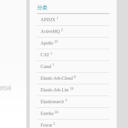
分类
1
APISIX
2
ActiveMQ
35
Apollo
1
CAT
7
Canal
6
Elastic-Job-Cloud
的时间
16
Elastic-Job-Lite
3
Elasticsearch
24
Eureka
5
Fescar