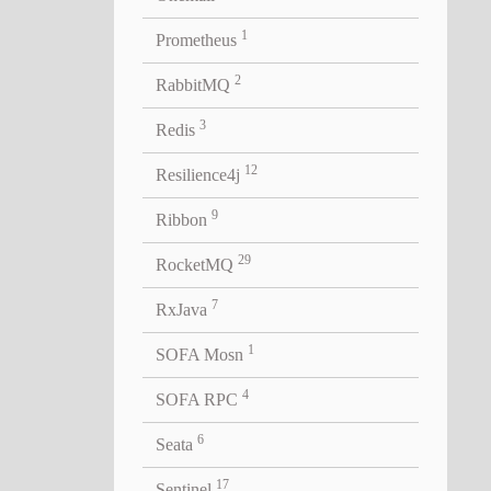
1
Prometheus
2
RabbitMQ
3
Redis
12
Resilience4j
9
Ribbon
29
RocketMQ
7
RxJava
1
SOFA Mosn
4
SOFA RPC
6
Seata
17
Sentinel