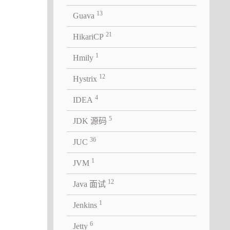
13
Guava
21
HikariCP
1
Hmily
12
Hystrix
息排序
4
IDEA
5
JDK 源码
36
JUC
1
JVM
12
Java 面试
1
Jenkins
6
Jetty