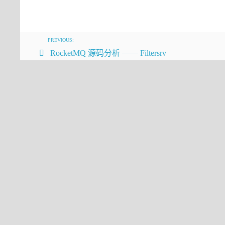
RocketMQ
4
PREVIOUS:
5
RocketMQ 源码分析 —— Filtersrv
6
7
8
9
10
11
12