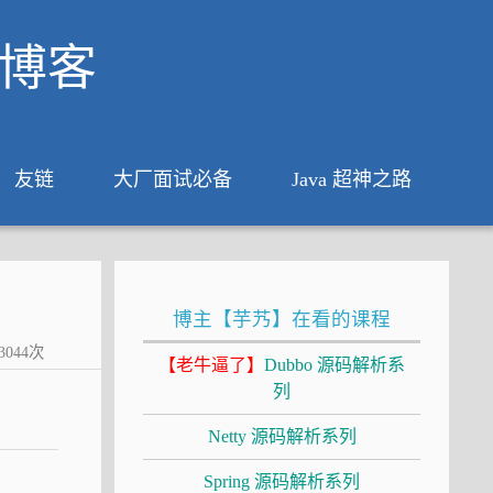
析博客
友链
大厂面试必备
Java 超神之路
博主【芋艿】在看的课程
3044
次
【老牛逼了】
Dubbo 源码解析系
列
Netty 源码解析系列
Spring 源码解析系列