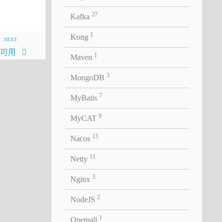
27
Kafka
1
Kong
NEXT:
 高可用
1
Maven
3
MongoDB
7
MyBatis
9
MyCAT
13
Nacos
11
Netty
3
Nginx
2
NodeJS
1
Onemall