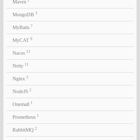
1
Maven
3
MongoDB
7
MyBatis
9
MyCAT
13
Nacos
11
Netty
3
Nginx
2
NodeJS
1
Onemall
1
Prometheus
2
RabbitMQ