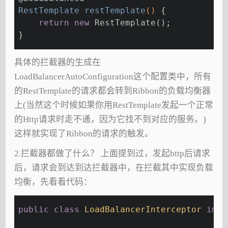
RestTemplate 
restTemplate
()
{
return
new
 RestTemplate();
}
具体的拦截器的生成在
LoadBalancerAutoConfiguration这个配置类中，所有
的RestTemplate的请求都会转到Ribbon的负载均衡器
上(当然这个时候如果你用RestTemplate发起一个正常
的Http请求时走不通，因为它找不到对应的服务。)
这样就实现了Ribbon的请求的触发。
2.拦截器都做了什么？ 上面提到过，发起http后请求
后，请求会到达到达拦截器中，在拦截其中实现负载
均衡，先看看代码：
public
class
LoadBalancerInterceptor
impl