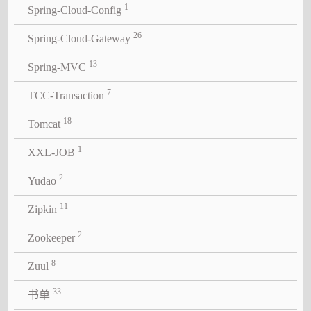
1
Spring-Cloud-Config
26
Spring-Cloud-Gateway
13
Spring-MVC
7
TCC-Transaction
18
Tomcat
1
XXL-JOB
2
Yudao
11
Zipkin
2
Zookeeper
8
Zuul
33
书单