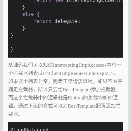
return
new
 InterceptingClientHttp
    }
else
 {
return
 delegate;
    }
}
}
从源码我们可以知道InterceptingHttpAccessor中有一
个拦截器列表List<ClientHttpRequestInterceptor>，
如果这个列表为空，则走正常请求流程，如果不为空
则走拦截器，所以只要给RestTemplate添加拦截器，
而这个拦截器中的逻辑就是Ribbon的负载均衡的逻
辑。通过下面的方式可以为RestTemplate配置添加拦
截器。
@LoadBalanced