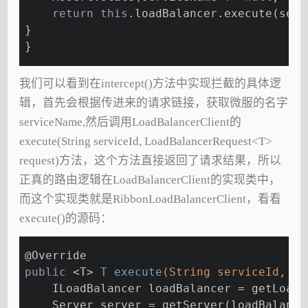
return
this
.loadBalancer.execute(serv
}
}
我们可以看到在intercept()方法中实现拦截的具体逻
辑，首先会根据传进来的请求链接，获取微服的名字
serviceName,然后调用LoadBalancerClient的
execute(String serviceId, LoadBalancerRequest<T>
request)方法，这个方法直接返回了请求结果，所以
正真的路由逻辑在LoadBalancerClient的实现类中，
而这个实现类就是RibbonLoadBalancerClient，看看
execute()的源码：
@Override
public
 <T> 
T 
execute
(String serviceId, Lo
    ILoadBalancer loadBalancer = getLoadB
    Server server = getServer(loadBalance