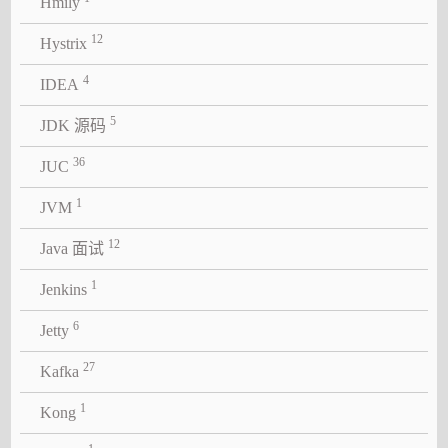
Hmily
12
Hystrix
4
IDEA
5
JDK 源码
36
JUC
1
JVM
12
Java 面试
1
Jenkins
6
Jetty
27
Kafka
1
Kong