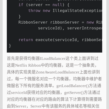
if
 (server == 
null
) {
throw
new
 IllegalStateException(
"
    }
    RibbonServer ribbonServer = 
new
 Ribbo
            serviceId), serverIntrospecto
return
 execute(serviceId, ribbonServe
}
首先是获得均衡器ILoadBalancer这个类上面讲到过
这是Netflix Ribbon中的均衡器，这是一个抽象类，
具体的实现类是ZoneAwareLoadBalancer上面也讲到
过，每一个微服名对应一个均衡器，均衡器中维护者
微服名下所有的服务清单。getLoadBalancer()方法通
过serviceId获得对应的均衡器，getServer()方法通过
对应的均衡器在对应的路由的算法下计算得到需要路
由到Server，Server中有该服务的具体域名等相关信