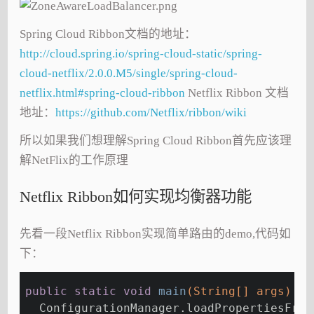
Spring Cloud Ribbon文档的地址：
http://cloud.spring.io/spring-cloud-static/spring-
cloud-netflix/2.0.0.M5/single/spring-cloud-
netflix.html#spring-cloud-ribbon
Netflix Ribbon 文档
地址：
https://github.com/Netflix/ribbon/wiki
所以如果我们想理解Spring Cloud Ribbon首先应该理
解NetFlix的工作原理
Netflix Ribbon如何实现均衡器功能
先看一段Netflix Ribbon实现简单路由的demo,代码如
下：
public
static
void
main
(String[] args)
th
  ConfigurationManager.loadPropertiesFrom