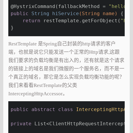
@HystrixCommand
(fallbackMethod = 
"helloFa
public
 String 
hiService
(String name)
{
return
 restTemplate.getForObject(
"htt
}
RestTemplate 是Spring自己封装的http请求的客户
端，也就是说它只能发送一个正常的Http请求,这跟
我们要求的负载均衡是有出入的，还有就是这个请求
的链接上的域名是我们微服的一个服务名，而不是一
个真正的域名，那它是怎么实现负载均衡功能的呢？
我们来看看RestTemplate的父类
InterceptingHttpAccessor。
public
abstract
class
InterceptingHttpAcc
private
 List<ClientHttpRequestInterceptor