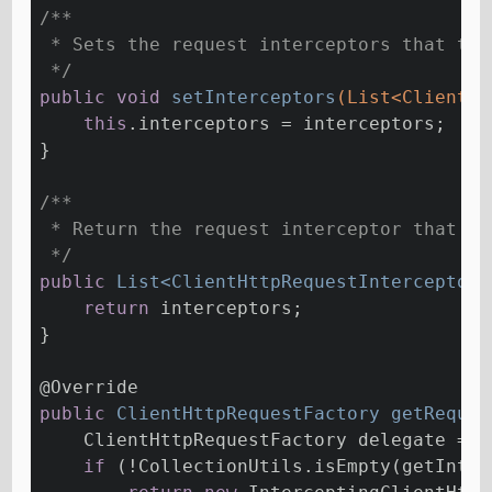
/**
 * Sets the request interceptors that thi
 */
public
void
setInterceptors
(List<ClientHt
this
.interceptors = interceptors;
}
/**
 * Return the request interceptor that th
 */
public
 List<ClientHttpRequestInterceptor>
return
 interceptors;
}
@Override
public
 ClientHttpRequestFactory 
getReques
    ClientHttpRequestFactory delegate = 
s
if
 (!CollectionUtils.isEmpty(getInter