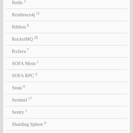
3
Redis
12
Resilience4j
9
Ribbon
29
RocketMQ
7
RxJava
1
SOFA Mosn
4
SOFA RPC
6
Seata
17
Sentinel
1
Sentry
6
Sharding Sphere