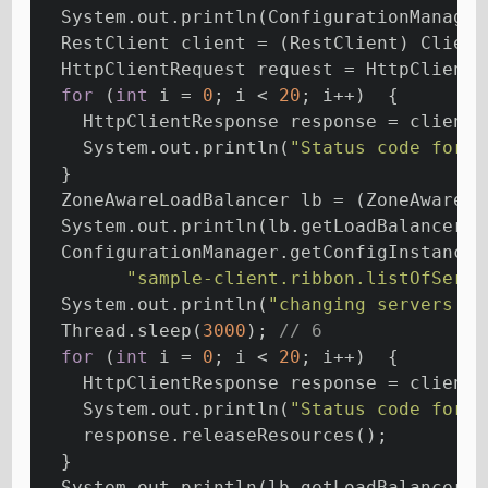
  System.out.println(ConfigurationManager
  RestClient client = (RestClient) Client
  HttpClientRequest request = HttpClientR
for
 (
int
 i = 
0
; i < 
20
; i++)  {
    HttpClientResponse response = client.
    System.out.println(
"Status code for "
  }
  ZoneAwareLoadBalancer lb = (ZoneAwareLo
  System.out.println(lb.getLoadBalancerSt
  ConfigurationManager.getConfigInstance(
"sample-client.ribbon.listOfServe
  System.out.println(
"changing servers ..
  Thread.sleep(
3000
); 
// 6
for
 (
int
 i = 
0
; i < 
20
; i++)  {
    HttpClientResponse response = client.
    System.out.println(
"Status code for "
    response.releaseResources();
  }
  System.out.println(lb.getLoadBalancerSt