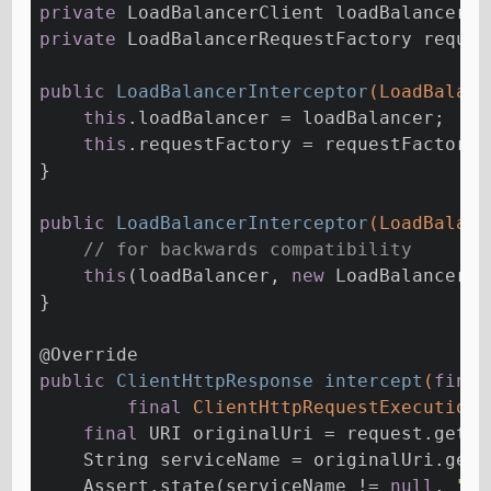
private
 LoadBalancerClient loadBalancer;
private
 LoadBalancerRequestFactory reques
public
LoadBalancerInterceptor
(LoadBalanc
this
.loadBalancer = loadBalancer;
this
.requestFactory = requestFactory;
}
public
LoadBalancerInterceptor
(LoadBalanc
// for backwards compatibility
this
(loadBalancer, 
new
 LoadBalancerRe
}
@Override
public
 ClientHttpResponse 
intercept
(
final
final
 ClientHttpRequestExecution 
final
 URI originalUri = request.getUR
    String serviceName = originalUri.getH
    Assert.state(serviceName != 
null
, 
"Re