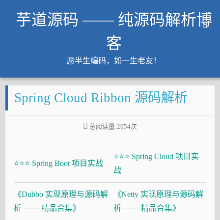
芋道源码 —— 纯源码解析博
客
愿半生编码，如一生老友！
文章
Spring Cloud Ribbon 源码解析
知识星球
Github
总阅读量:
2054
次
微信公众号
工作内推
⭐⭐⭐ Spring Cloud 项目实
友链
⭐⭐⭐ Spring Boot 项目实战
战
大厂面试必备
《Dubbo 实现原理与源码解
《Netty 实现原理与源码解
Java 超神之路
析 —— 精品合集》
析 —— 精品合集》