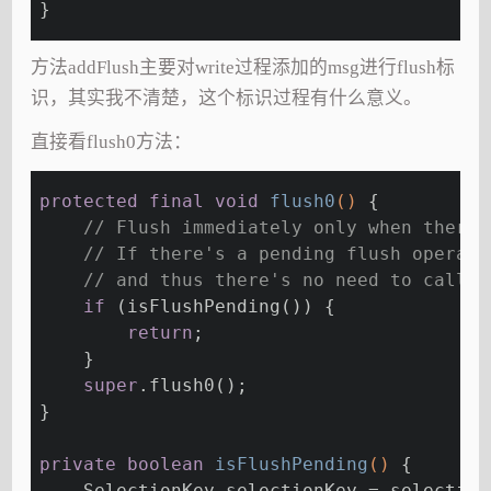
}
方法addFlush主要对write过程添加的msg进行flush标
识，其实我不清楚，这个标识过程有什么意义。
直接看flush0方法：
protected
final
void
flush0
()
{
// Flush immediately only when there'
// If there's a pending flush operati
// and thus there's no need to call i
if
 (isFlushPending()) {
return
;
    }
super
.flush0();
}
private
boolean
isFlushPending
()
{
    SelectionKey selectionKey = selection