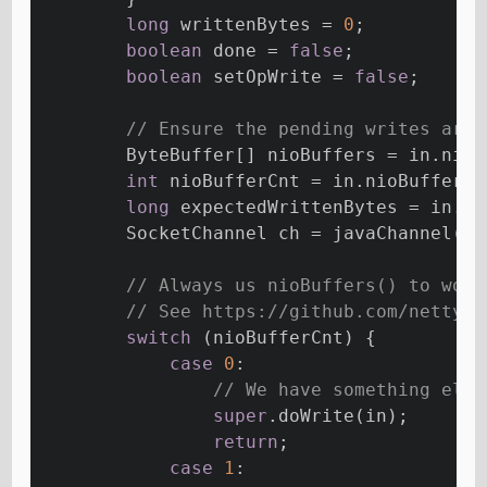
long
 writtenBytes = 
0
;
boolean
 done = 
false
;
boolean
 setOpWrite = 
false
;
// Ensure the pending writes are 
        ByteBuffer[] nioBuffers = in.nioB
int
 nioBufferCnt = in.nioBufferCo
long
 expectedWrittenBytes = in.ni
        SocketChannel ch = javaChannel();
// Always us nioBuffers() to work
// See https://github.com/netty/n
switch
 (nioBufferCnt) {
case
0
:
// We have something else
super
.doWrite(in);
return
;
case
1
: