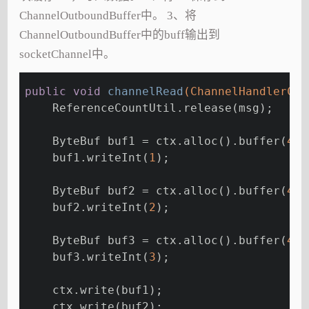
ChannelOutboundBuffer中。 3、将
ChannelOutboundBuffer中的buff输出到
socketChannel中。
public
void
channelRead
(ChannelHandlerCon
    ReferenceCountUtil.release(msg);
    ByteBuf buf1 = ctx.alloc().buffer(
4
);
    buf1.writeInt(
1
);
    ByteBuf buf2 = ctx.alloc().buffer(
4
);
    buf2.writeInt(
2
);
    ByteBuf buf3 = ctx.alloc().buffer(
4
);
    buf3.writeInt(
3
);
    ctx.write(buf1);
    ctx.write(buf2);