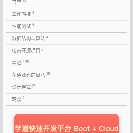
33
书单
4
工作内推
9
性能测试
4
数据结构与算法
2
电商开源项目
4791
精进
20
芋道源码的周八
25
设计模式
7
鸡汤