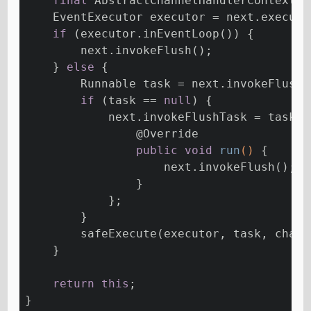
final
 AbstractChannelHandlerContext n
    EventExecutor executor = next.executo
if
 (executor.inEventLoop()) {
        next.invokeFlush();
    } 
else
 {
        Runnable task = next.invokeFlushT
if
 (task == 
null
) {
            next.invokeFlushTask = task =
@Override
public
void
run
()
{
                    next.invokeFlush();
                }
            };
        }
        safeExecute(executor, task, chann
    }
return
this
;
}