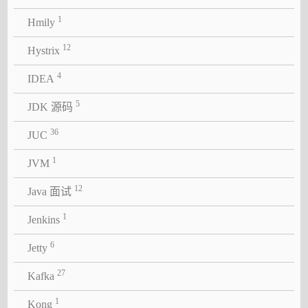
1
Hmily
12
Hystrix
4
IDEA
5
JDK 源码
36
JUC
1
JVM
12
Java 面试
1
Jenkins
6
Jetty
27
Kafka
1
Kong