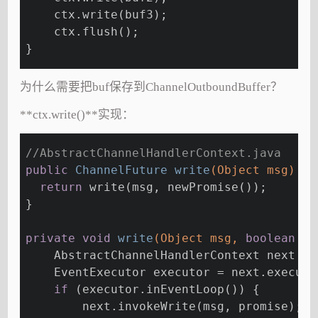
    ctx.write(buf3);
    ctx.flush();
}
为什么需要把buf保存到ChannelOutboundBuffer？
**ctx.write()**实现：
//AbstractChannelHandlerContext.java
public
 ChannelFuture 
write
(Object msg)
{
return
 write(msg, newPromise());
}
private
void
write
(Object msg, 
boolean
 fl
    AbstractChannelHandlerContext next = 
    EventExecutor executor = next.executo
if
 (executor.inEventLoop()) {
        next.invokeWrite(msg, promise);