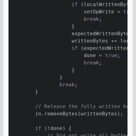
if
 (localWrittenBytes
                        setOpWrite = 
true
break
;
                    }
                    expectedWrittenBytes 
                    writtenBytes += local
if
 (expectedWrittenBy
                        done = 
true
;
break
;
                    }
                }
break
;
        }
// Release the fully written buff
        in.removeBytes(writtenBytes);
if
 (!done) {
// Did not write all buffers 