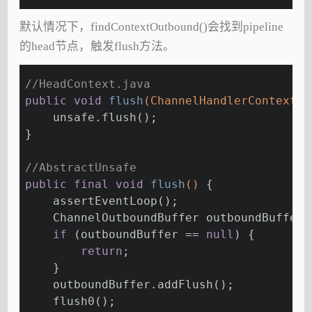
默认情况下，findContextOutbound()会找到pipeline
的head节点，触发flush方法。
//HeadContext.java
public
void
flush
(ChannelHandlerContext c
    unsafe.flush();
}
//AbstractUnsafe
public
final
void
flush
()
{
    assertEventLoop();
    ChannelOutboundBuffer outboundBuffer 
if
 (outboundBuffer == 
null
) {
return
;
    }
    outboundBuffer.addFlush();
    flush0();