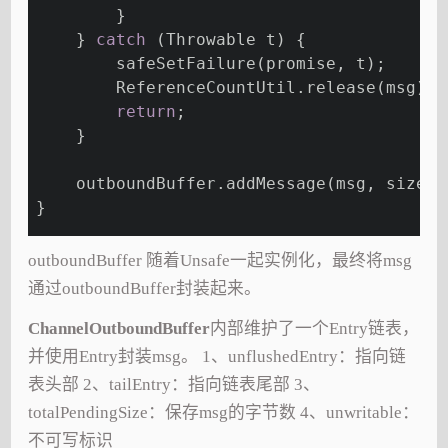
        }
    } 
catch
 (Throwable t) {
        safeSetFailure(promise, t);
        ReferenceCountUtil.release(msg);
return
;
    }
    outboundBuffer.addMessage(msg, size, 
}
outboundBuffer 随着Unsafe一起实例化，最终将msg
通过outboundBuffer封装起来。
ChannelOutboundBuffer
内部维护了一个Entry链表，
并使用Entry封装msg。 1、unflushedEntry：指向链
表头部 2、tailEntry：指向链表尾部 3、
totalPendingSize：保存msg的字节数 4、unwritable：
不可写标识