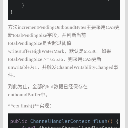
    }
}
方法incrementPendingOutboundBytes主要采用CAS更
新totalPendingSize字段，并判断当前
totalPendingSize是否超过阈值
writeBufferHighWaterMark，默认是65536。如果
totalPendingSize >= 65536，则采用CAS更新
unwritable为1，并触发ChannelWritabilityChanged事
件。
到此为止，全部的buf数据已经保存在
outboundBuffer中。
**ctx.flush()**实现：
public
 ChannelHandlerContext 
flush
()
{