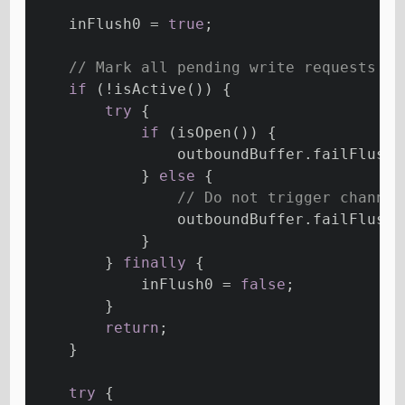
    inFlush0 = 
true
;
// Mark all pending write requests as
if
 (!isActive()) {
try
 {
if
 (isOpen()) {
                outboundBuffer.failFlushe
            } 
else
 {
// Do not trigger channel
                outboundBuffer.failFlushe
            }
        } 
finally
 {
            inFlush0 = 
false
;
        }
return
;
    }
try
 {