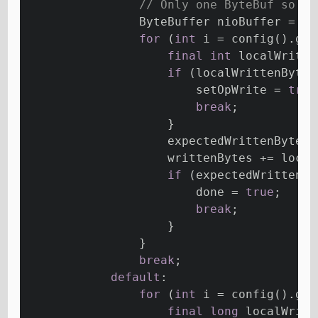
// Only one ByteBuf so us
                ByteBuffer nioBuffer = ni
for
 (
int
 i = config().get
final
int
 localWritte
if
 (localWrittenBytes
                        setOpWrite = 
true
break
;
                    }
                    expectedWrittenBytes 
                    writtenBytes += local
if
 (expectedWrittenBy
                        done = 
true
;
break
;
                    }
                }
break
;
default
:
for
 (
int
 i = config().get
final
long
 localWritt