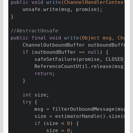
public
void
write
(ChannelHandlerContext c
    unsafe.write(msg, promise);
}
//AbstractUnsafe
public
final
void
write
(Object msg, Chann
    ChannelOutboundBuffer outboundBuffer 
if
 (outboundBuffer == 
null
) {
        safeSetFailure(promise, CLOSED_CH
        ReferenceCountUtil.release(msg);
return
;
    }
int
 size;
try
 {
        msg = filterOutboundMessage(msg);
        size = estimatorHandle().size(msg
if
 (size < 
0
) {
            size = 
0
;