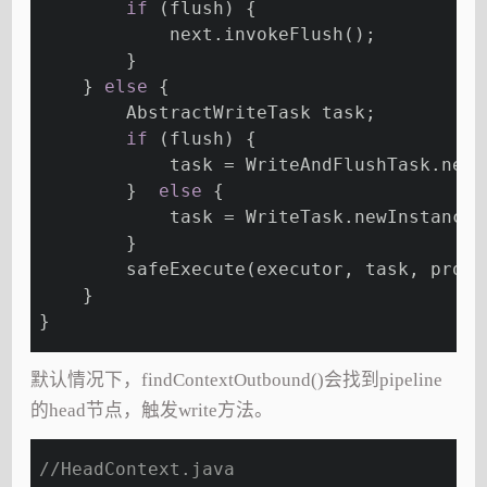
if
 (flush) {
            next.invokeFlush();
        }
    } 
else
 {
        AbstractWriteTask task;
if
 (flush) {
            task = WriteAndFlushTask.newI
        }  
else
 {
            task = WriteTask.newInstance(
        }
        safeExecute(executor, task, promi
    }
}
默认情况下，findContextOutbound()会找到pipeline
的head节点，触发write方法。
//HeadContext.java