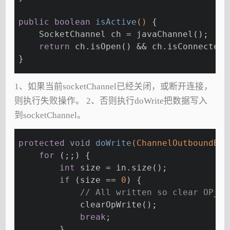
public
boolean
isActive
()
{
    SocketChannel ch = javaChannel();
return
 ch.isOpen() && ch.isConnected(
}
1、如果当前socketChannel已经关闭，或断开连接，
则执行失败操作。 2、否则执行doWrite把数据写入
到socketChannel。
protected
void
doWrite
(ChannelOutboundBuf
for
 (;;) {
int
 size = in.size();
if
 (size == 
0
) {
// All written so clear OP_WR
            clearOpWrite();
break
;
        }