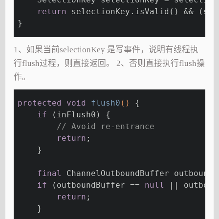
return
 selectionKey.isValid() && (sel
}
1、如果当前selectionKey 是写事件，说明有线程执
行flush过程，则直接返回。 2、否则直接执行flush操
作。
protected
void
flush0
()
{
if
 (inFlush0) {
// Avoid re-entrance
return
;
    }
final
 ChannelOutboundBuffer outboundB
if
 (outboundBuffer == 
null
 || outboun
return
;
    }