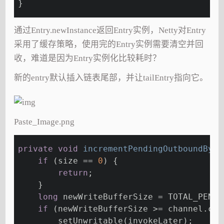
}
通过Entry.newInstance返回Entry实例，Netty对Entry
采用了缓存策略，使用完的Entry实例需要清空并回
收，难道是因为Entry实例化比较耗时？
新的entry默认插入链表尾部，并让tailEntry指向它。
Paste_Image.png
private
void
incrementPendingOutboundByte
if
 (size == 
0
) {
return
;
    }
long
 newWriteBufferSize = TOTAL_PENDI
if
 (newWriteBufferSize >= channel.con
        setUnwritable(invokeLater);