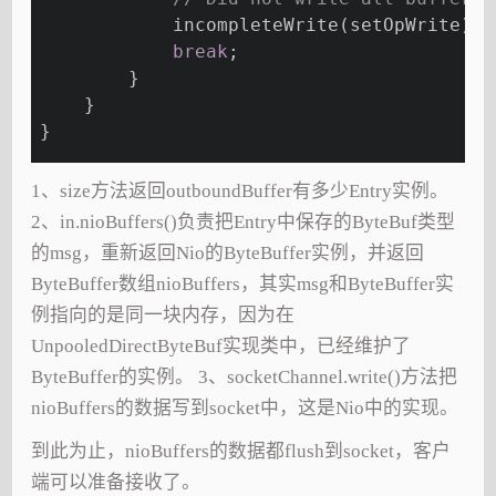
            incompleteWrite(setOpWrite);
break
;
        }
    }
}
1、size方法返回outboundBuffer有多少Entry实例。
2、in.nioBuffers()负责把Entry中保存的ByteBuf类型
的msg，重新返回Nio的ByteBuffer实例，并返回
ByteBuffer数组nioBuffers，其实msg和ByteBuffer实
例指向的是同一块内存，因为在
UnpooledDirectByteBuf实现类中，已经维护了
ByteBuffer的实例。 3、socketChannel.write()方法把
nioBuffers的数据写到socket中，这是Nio中的实现。
到此为止，nioBuffers的数据都flush到socket，客户
端可以准备接收了。