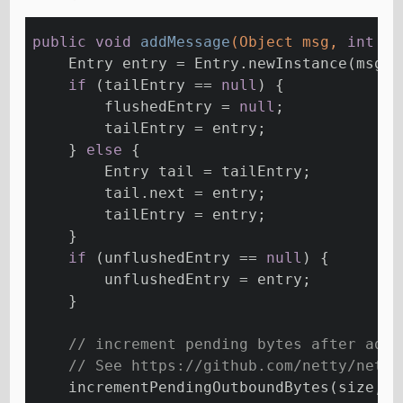
public
void
addMessage
(Object msg, 
int
 si
    Entry entry = Entry.newInstance(msg, 
if
 (tailEntry == 
null
) {
        flushedEntry = 
null
;
        tailEntry = entry;
    } 
else
 {
        Entry tail = tailEntry;
        tail.next = entry;
        tailEntry = entry;
    }
if
 (unflushedEntry == 
null
) {
        unflushedEntry = entry;
    }
// increment pending bytes after addi
// See https://github.com/netty/netty
    incrementPendingOutboundBytes(size, 
f