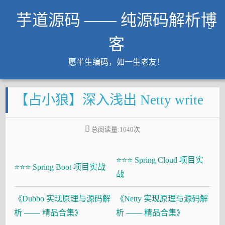
芋道源码 —— 纯源码解析博
客
愿半生编码，如一生老友！
文章
【占小狼】深入浅出 Netty write
知识星球
Github
总阅读量:
1640
次
微信公众号
工作内推
⭐⭐⭐ Spring Cloud 项目实
友链
⭐⭐⭐ Spring Boot 项目实战
战
大厂面试必备
《Dubbo 实现原理与源码解
《Netty 实现原理与源码解
Java 超神之路
析 —— 精品合集》
析 —— 精品合集》