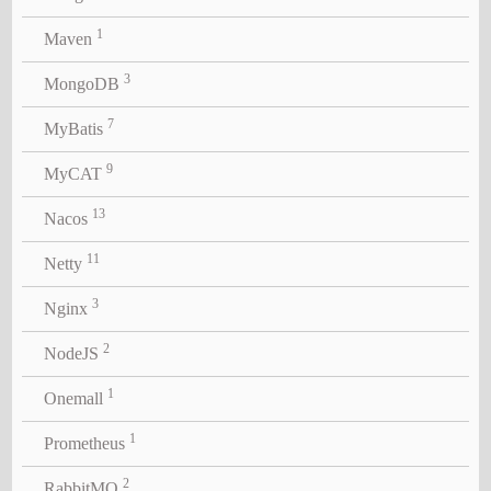
1
Maven
3
MongoDB
7
MyBatis
9
MyCAT
13
Nacos
11
Netty
3
Nginx
2
NodeJS
1
Onemall
1
Prometheus
2
RabbitMQ