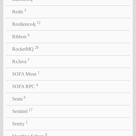
3
Redis
12
Resilience4j
9
Ribbon
29
RocketMQ
7
RxJava
1
SOFA Mosn
4
SOFA RPC
6
Seata
17
Sentinel
1
Sentry
6