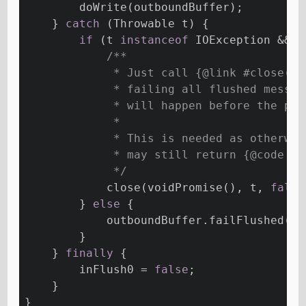
        doWrite(outboundBuffer);
    } 
catch
 (Throwable t) {
if
 (t 
instanceof
 IOException && c
/**
             * Just call {
@link
 #close(Ch
             * failing all flushed messag
             * will happen before the pro
             *
             * This is needed as otherwis
             * may still return {
@code
 tr
             */
            close(voidPromise(), t, 
false
        } 
else
 {
            outboundBuffer.failFlushed(t,
        }
    } 
finally
 {
        inFlush0 = 
false
;
    }
}