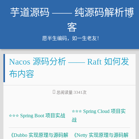
芋道源码 —— 纯源码解析博
客
愿半生编码，如一生老友！
文章
Nacos 源码分析 —— Raft 如何发
知识星球
Github
布内容
微信公众号
工作内推
总阅读量:
3341
次
友链
⭐⭐⭐ Spring Cloud 项目实
大厂面试必备
⭐⭐⭐ Spring Boot 项目实战
战
Java 超神之路
《Dubbo 实现原理与源码解
《Netty 实现原理与源码解