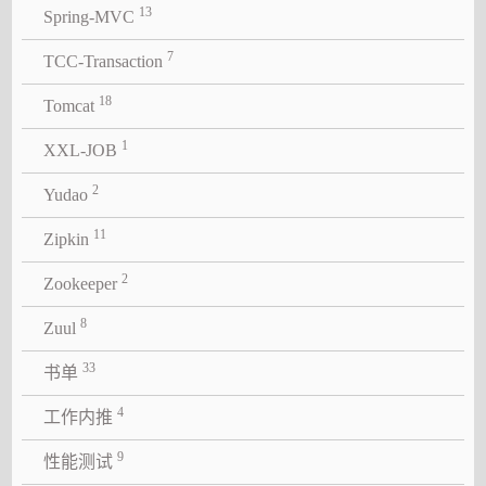
13
Spring-MVC
7
TCC-Transaction
18
Tomcat
1
XXL-JOB
2
Yudao
11
Zipkin
2
Zookeeper
8
Zuul
33
书单
4
工作内推
9
性能测试