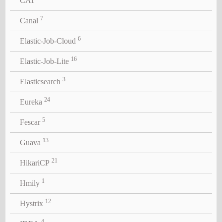
CAT
7
Canal
6
Elastic-Job-Cloud
16
Elastic-Job-Lite
3
Elasticsearch
24
Eureka
5
Fescar
13
Guava
21
HikariCP
1
Hmily
12
Hystrix
4