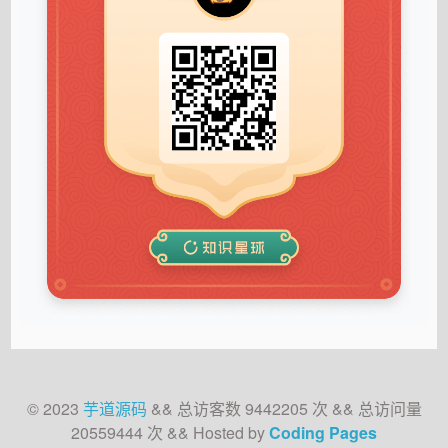
© 2023
芋道源码
&&
总访客数
9442205
次
&&
总访问量
20559444
次
&& Hosted by
Coding Pages