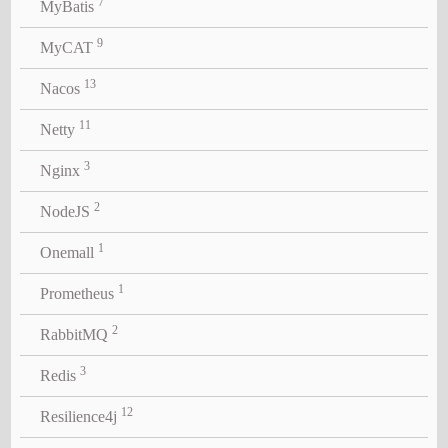
7
MyBatis
9
MyCAT
13
Nacos
11
Netty
3
Nginx
2
NodeJS
1
Onemall
1
Prometheus
2
RabbitMQ
3
Redis
12
Resilience4j