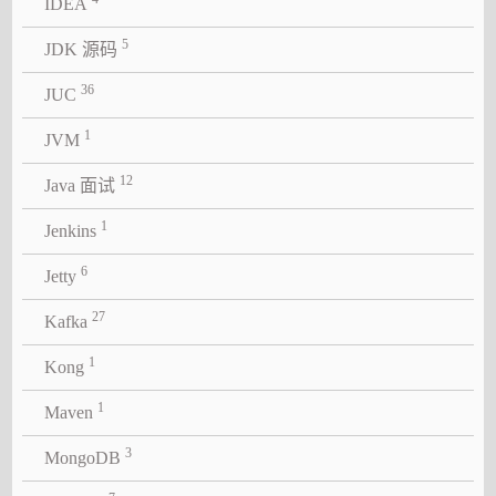
IDEA
5
JDK 源码
36
JUC
1
JVM
12
Java 面试
1
Jenkins
6
Jetty
27
Kafka
1
Kong
1
Maven
3
MongoDB