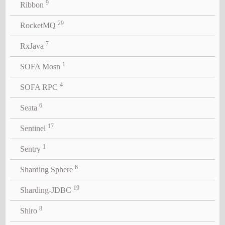
9
Ribbon
29
RocketMQ
7
RxJava
1
SOFA Mosn
4
SOFA RPC
6
Seata
17
Sentinel
1
Sentry
6
Sharding Sphere
19
Sharding-JDBC
8
Shiro