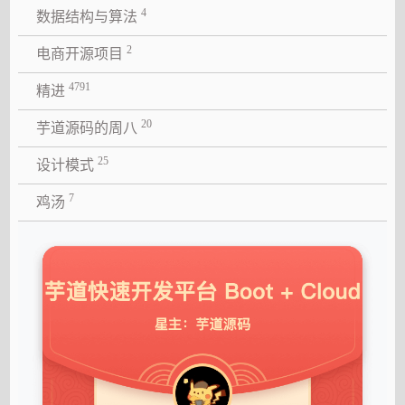
4
数据结构与算法
2
电商开源项目
4791
精进
20
芋道源码的周八
25
设计模式
7
鸡汤