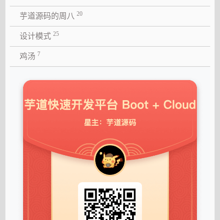
20
芋道源码的周八
25
设计模式
7
鸡汤