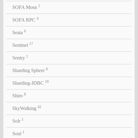
1
SOFA Mosn
4
SOFA RPC
6
Seata
17
Sentinel
1
Sentry
6
Sharding Sphere
19
Sharding-JDBC
8
Shiro
42
SkyWalking
1
Solr
1
Soul