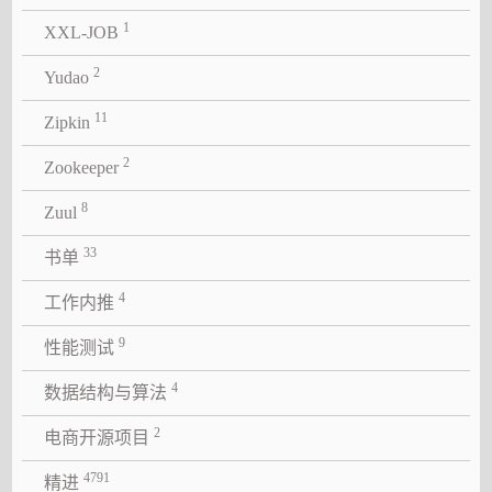
1
XXL-JOB
2
Yudao
11
Zipkin
2
Zookeeper
8
Zuul
33
书单
4
工作内推
9
性能测试
4
数据结构与算法
2
电商开源项目
4791
精进