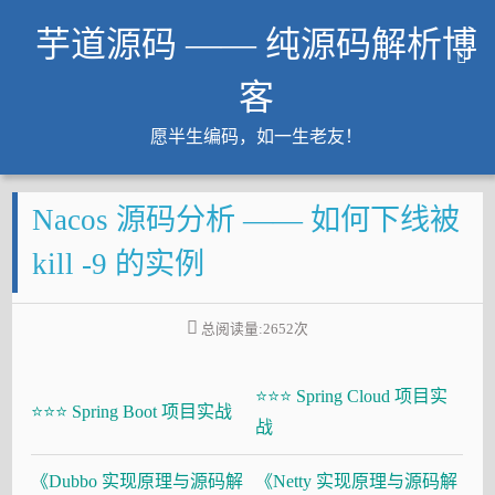
芋道源码 —— 纯源码解析博
客
愿半生编码，如一生老友！
文章
Nacos 源码分析 —— 如何下线被
知识星球
Github
kill -9 的实例
微信公众号
工作内推
总阅读量:
2652
次
友链
⭐⭐⭐ Spring Cloud 项目实
大厂面试必备
⭐⭐⭐ Spring Boot 项目实战
战
Java 超神之路
《Dubbo 实现原理与源码解
《Netty 实现原理与源码解