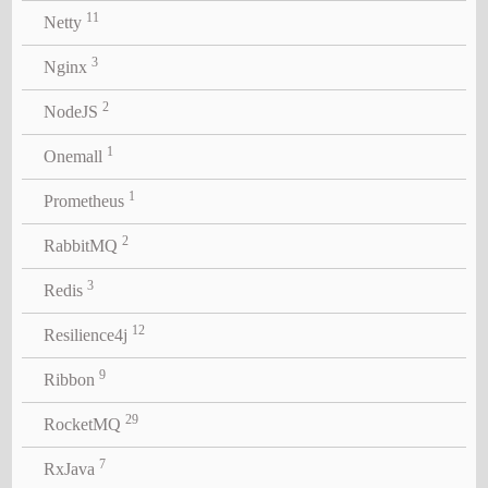
11
Netty
3
Nginx
2
NodeJS
1
Onemall
1
Prometheus
2
RabbitMQ
3
Redis
12
Resilience4j
9
Ribbon
29
RocketMQ
7
RxJava