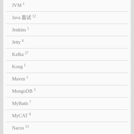
1
JVM
12
Java 面试
1
Jenkins
6
Jetty
27
Kafka
1
Kong
1
Maven
3
MongoDB
7
MyBatis
9
MyCAT
13
Nacos