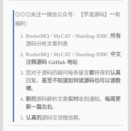
🙂🙂🙂关注**微信公众号：【芋道源码】**有
福利：
RocketMQ / MyCAT / Sharding-JDBC
所有
源码分析文章列表
RocketMQ / MyCAT / Sharding-JDBC
中文
注释源码 GitHub 地址
您对于源码的疑问每条留言
都
将得到
认真
回复。
甚至不知道如何读源码也可以请教
噢
。
新的
源码解析文章
实时
收到通知。
每周更
新一篇左右
。
认真的
源码交流微信群。