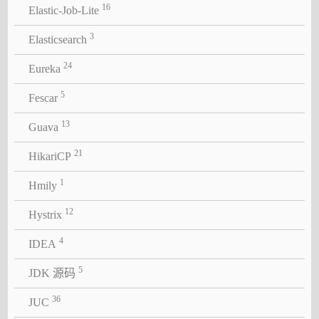
16
Elastic-Job-Lite
3
Elasticsearch
24
Eureka
5
Fescar
13
Guava
21
HikariCP
1
Hmily
12
Hystrix
4
IDEA
5
JDK 源码
36
JUC