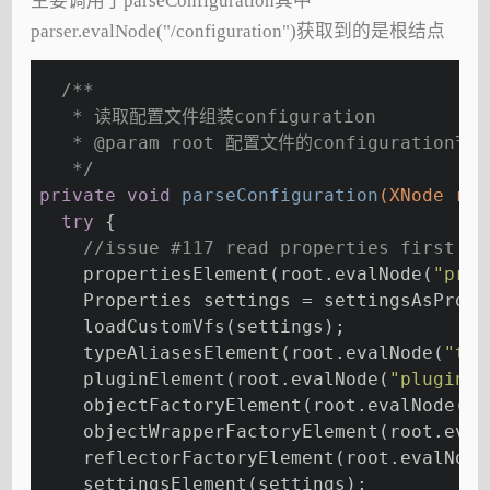
主要调用了parseConfiguration其中
parser.evalNode("/configuration")获取到的是根结点
/**
   * 读取配置文件组装configuration
   * 
@param
 root 配置文件的configuration节
   */
private
void
parseConfiguration
(XNode roo
try
 {
//issue #117 read properties first
    propertiesElement(root.evalNode(
"prop
    Properties settings = settingsAsPrope
    loadCustomVfs(settings);
    typeAliasesElement(root.evalNode(
"typ
    pluginElement(root.evalNode(
"plugins"
    objectFactoryElement(root.evalNode(
"o
    objectWrapperFactoryElement(root.eval
    reflectorFactoryElement(root.evalNode
    settingsElement(settings);