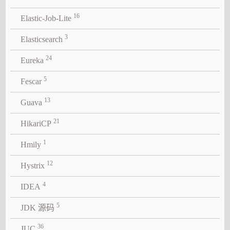
16
Elastic-Job-Lite
3
Elasticsearch
24
Eureka
5
Fescar
13
Guava
21
HikariCP
1
Hmily
12
Hystrix
4
IDEA
5
JDK 源码
36
JUC