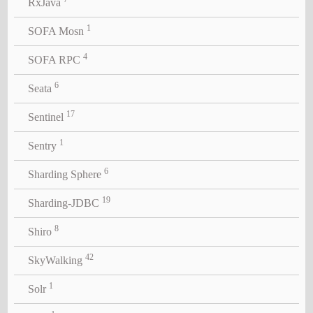
RxJava
1
SOFA Mosn
4
SOFA RPC
6
Seata
17
Sentinel
1
Sentry
6
Sharding Sphere
19
Sharding-JDBC
8
Shiro
42
SkyWalking
1
Solr