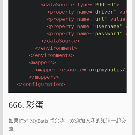
<
dataSource
type
=
"POOLED"
>
<
property
name
=
"driver"
value
<
property
name
=
"url"
value
=
"$
<
property
name
=
"username"
val
<
property
name
=
"password"
val
</
dataSource
>
</
environment
>
</
environments
>
<
mappers
>
<
mapper
resource
=
"org/mybatis/exa
</
mappers
>
</
configuration
>
666. 彩蛋
如果你对 MyBatis 感兴趣，欢迎加入我的知识一起交
流。