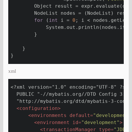
        Object result = expr.evaluate(doc
        NodeList nodes = (NodeList) resul
for
 (
int
 i = 
0
; i < nodes.getLeng
            System.out.println(nodes.item
        }
    }
}
xml
<?xml version="1.0" encoding="UTF-8" ?>
<!
  PUBLIC "-//mybatis.org//DTD Config 3.0/
  "http://mybatis.org/dtd/mybatis-3-confi
<
configuration
>
<
environments
default
=
"development"
<
environment
id
=
"development"
>
<
transactionManager
type
=
"JDBC"