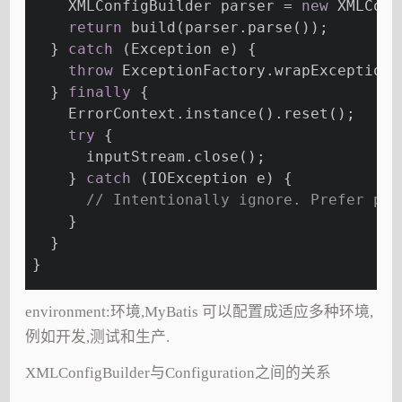
    XMLConfigBuilder parser = 
new
 XMLConf
return
 build(parser.parse());
  } 
catch
 (Exception e) {
throw
 ExceptionFactory.wrapException(
  } 
finally
 {
    ErrorContext.instance().reset();
try
 {
      inputStream.close();
    } 
catch
 (IOException e) {
// Intentionally ignore. Prefer pre
    }
  }
}
environment:环境,MyBatis 可以配置成适应多种环境,
例如开发,测试和生产.
XMLConfigBuilder与Configuration之间的关系