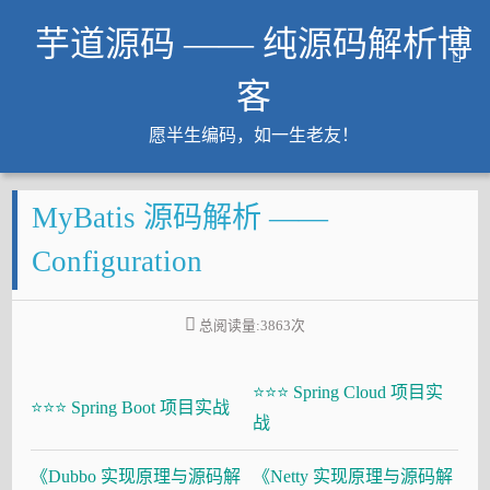
芋道源码 —— 纯源码解析博
客
愿半生编码，如一生老友！
文章
MyBatis 源码解析 ——
知识星球
Github
Configuration
微信公众号
工作内推
总阅读量:
3863
次
友链
⭐⭐⭐ Spring Cloud 项目实
大厂面试必备
⭐⭐⭐ Spring Boot 项目实战
战
Java 超神之路
《Dubbo 实现原理与源码解
《Netty 实现原理与源码解