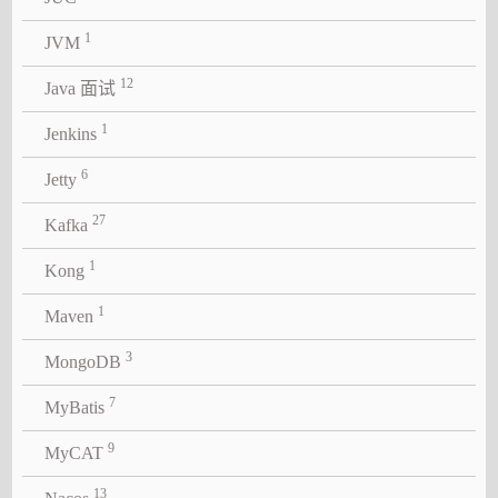
1
JVM
12
Java 面试
1
Jenkins
6
Jetty
27
Kafka
1
Kong
1
Maven
3
MongoDB
7
MyBatis
9
MyCAT
13