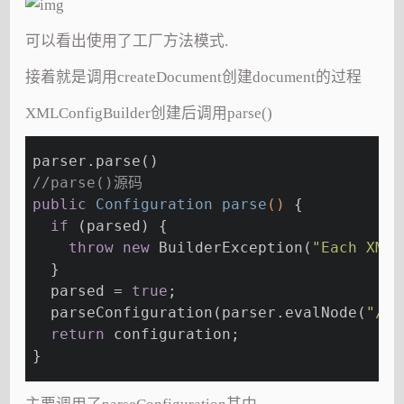
可以看出使用了工厂方法模式.
接着就是调用createDocument创建document的过程
XMLConfigBuilder创建后调用parse()
parser.parse()
//parse()源码
public
 Configuration 
parse
()
{
if
 (parsed) {
throw
new
 BuilderException(
"Each XMLC
  }
  parsed = 
true
;
  parseConfiguration(parser.evalNode(
"/co
return
 configuration;
}