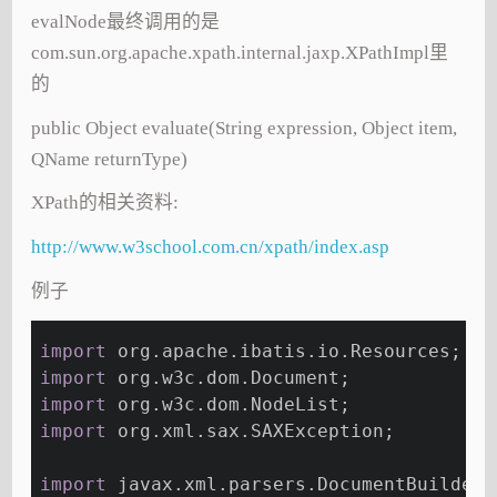
evalNode最终调用的是
com.sun.org.apache.xpath.internal.jaxp.XPathImpl里
的
public Object evaluate(String expression, Object item,
QName returnType)
XPath的相关资料:
http://www.w3school.com.cn/xpath/index.asp
例子
import
 org.apache.ibatis.io.Resources;
import
 org.w3c.dom.Document;
import
 org.w3c.dom.NodeList;
import
 org.xml.sax.SAXException;
import
 javax.xml.parsers.DocumentBuilder;