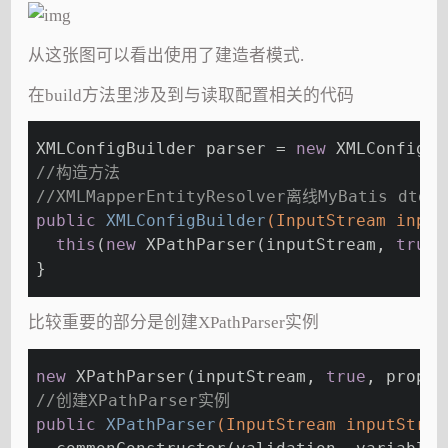
从这张图可以看出使用了建造者模式.
在build方法里涉及到与读取配置相关的代码
XMLConfigBuilder parser = 
new
 XMLConfigBu
//构造方法
//XMLMapperEntityResolver离线MyBatis dt
public
XMLConfigBuilder
(InputStream input
this
(
new
 XPathParser(inputStream, 
true
,
}
比较重要的部分是创建XPathParser实例
new
 XPathParser(inputStream, 
true
, props,
//创建XPathParser实例
public
XPathParser
(InputStream inputStrea