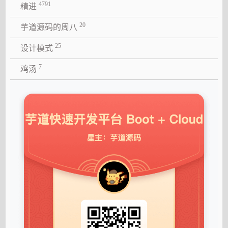
4791
精进
20
芋道源码的周八
25
设计模式
7
鸡汤