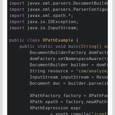
import
 javax.xml.parsers.DocumentBuilderF
import
 javax.xml.parsers.ParserConfigurat
import
 javax.xml.xpath.*;
import
 java.io.IOException;
import
 java.io.InputStream;
public
class
XPathExample
{
public
static
void
main
(String[] args
        DocumentBuilderFactory domFactory
        domFactory.setNamespaceAware(
true
        DocumentBuilder builder = domFact
        String resource = 
"com/analyze/my
        InputStream inputStream = Resourc
        Document doc = builder.parse(inpu
        XPathFactory factory = XPathFacto
        XPath xpath = factory.newXPath();
        XPathExpression expr
                = xpath.compile(
"/configu