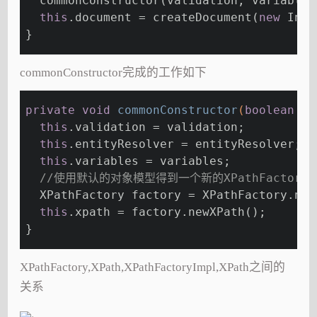
  commonConstructor(validation, variables
this
.document = createDocument(
new
 Inpu
}
commonConstructor完成的工作如下
private
void
commonConstructor
(
boolean
 va
this
.validation = validation;
this
.entityResolver = entityResolver;
this
.variables = variables;
//使用默认的对象模型得到一个新的XPathFactory
  XPathFactory factory = XPathFactory.new
this
.xpath = factory.newXPath();
}
XPathFactory,XPath,XPathFactoryImpl,XPath之间的
关系