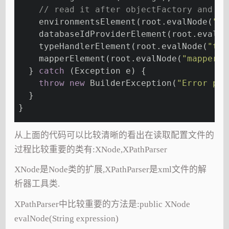
// read it after objectFactory and ob
    environmentsElement(root.evalNode(
"en
    databaseIdProviderElement(root.evalNo
    typeHandlerElement(root.evalNode(
"typ
    mapperElement(root.evalNode(
"mappers"
  } 
catch
 (Exception e) {
throw
new
 BuilderException(
"Error par
  }
}
从上面的代码可以比较清晰的看出在读取配置文件的
过程比较重要的类有:XNode,XPathParser
XNode是Node类的扩展,XPathParser是xml文件的解
析器工具类.
XPathParser中比较重要的方法是:public XNode
evalNode(String expression)