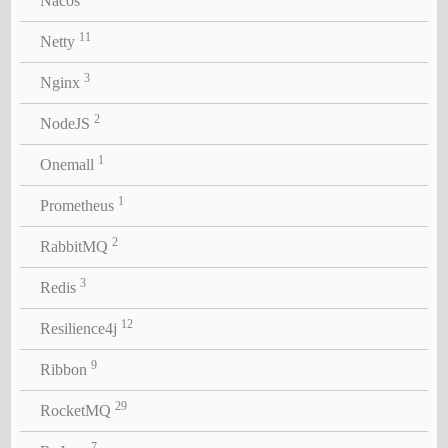
Nacos
11
Netty
3
Nginx
2
NodeJS
1
Onemall
1
Prometheus
2
RabbitMQ
3
Redis
12
Resilience4j
9
Ribbon
29
RocketMQ
7