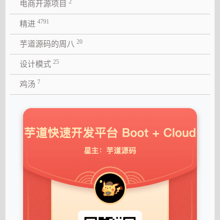
2
电商开源项目
4791
精进
20
芋道源码的周八
25
设计模式
7
鸡汤