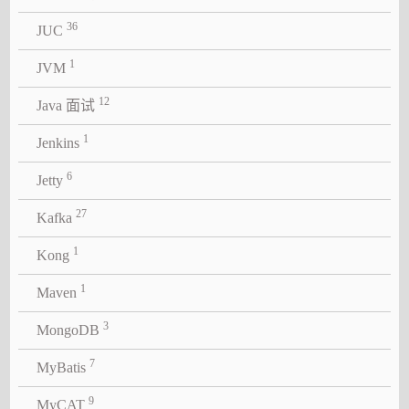
36
JUC
1
JVM
12
Java 面试
1
Jenkins
6
Jetty
27
Kafka
1
Kong
1
Maven
3
MongoDB
7
MyBatis
9
MyCAT