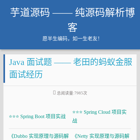
芋道源码 —— 纯源码解析博
客
愿半生编码，如一生老友！
文章
Java 面试题 —— 老田的蚂蚁金服
知识星球
Github
面试经历
微信公众号
工作内推
总阅读量:
7985
次
友链
⭐⭐⭐ Spring Cloud 项目实
大厂面试必备
⭐⭐⭐ Spring Boot 项目实战
战
Java 超神之路
《Dubbo 实现原理与源码解
《Netty 实现原理与源码解