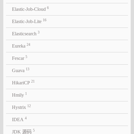
6
Elastic-Job-Cloud
16
Elastic-Job-Lite
3
Elasticsearch
24
Eureka
5
Fescar
13
Guava
21
HikariCP
1
Hmily
12
Hystrix
4
IDEA
5
JDK 源码