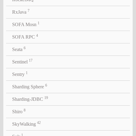
7
RxJava
1
SOFA Mosn
4
SOFA RPC
6
Seata
17
Sentinel
1
Sentry
6
Sharding Sphere
19
Sharding-JDBC
8
Shiro
42
SkyWalking
1