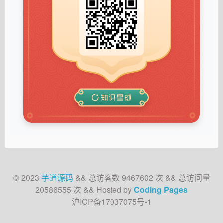
© 2023
芋道源码
&&
总访客数
9467602
次
&&
总访问量
20586555
次
&& Hosted by
Coding Pages
沪ICP备17037075号-1