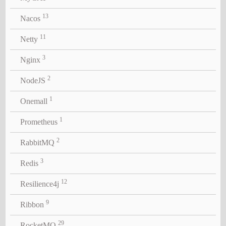
13
Nacos
11
Netty
3
Nginx
2
NodeJS
1
Onemall
1
Prometheus
2
RabbitMQ
3
Redis
12
Resilience4j
9
Ribbon
29
RocketMQ