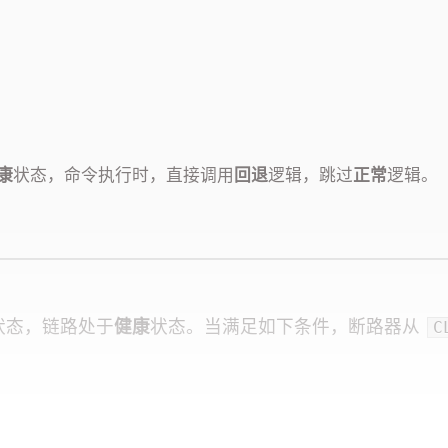
康
状态，命令执行时，直接调用
回退
逻辑，跳过
正常
逻辑。
状态，链路处于
健康
状态。当满足如下条件，断路器从
C
default_metricsRollingStatisticalWindow = 100