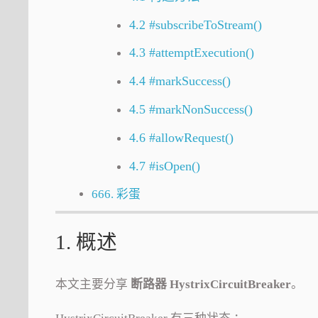
4.2 #subscribeToStream()
4.3 #attemptExecution()
4.4 #markSuccess()
4.5 #markNonSuccess()
4.6 #allowRequest()
4.7 #isOpen()
666. 彩蛋
1. 概述
本文主要分享
断路器 HystrixCircuitBreaker
。