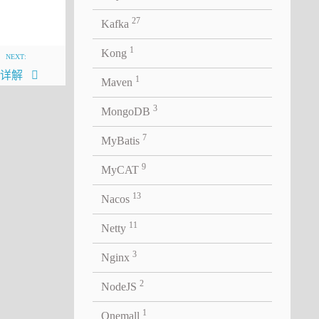
27
Kafka
1
Kong
NEXT:
操作详解
1
Maven
3
MongoDB
7
MyBatis
9
MyCAT
ed or not.  It is idempotent and does
13
Nacos
 which allows some requests through
11
Netty
3
Nginx
2
NodeJS
1
Onemall