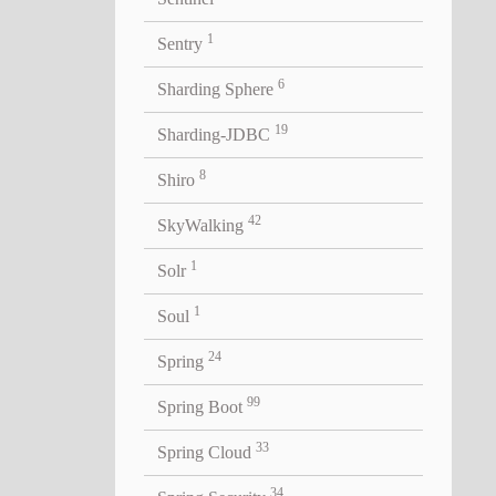
1
Sentry
6
Sharding Sphere
19
Sharding-JDBC
试关闭
8
Shiro
42
SkyWalking
1
Solr
1
Soul
24
Spring
99
Spring Boot
33
Spring Cloud
>, 
HystrixObservable
<
R
> 
{
34