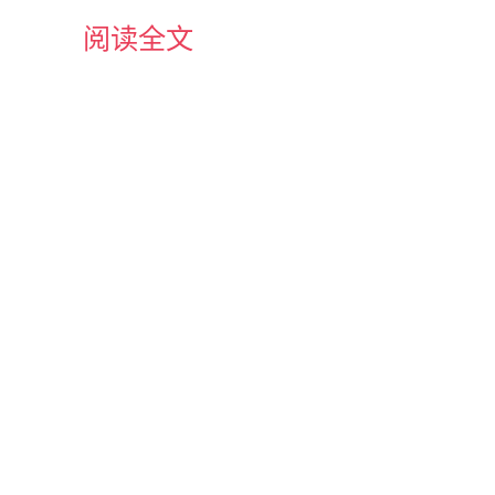
，
阅读全文
) 。
circuitBreakerRequestVolumeThreshold = 20
例
( 可配，
circuitBreakerErrorThresholdPercentage = 50%
执行时，若当前时间超过断路器
开启
时间一定时间(
tBreakerSleepWindowInMilliseconds = 5000 ms
常
逻辑，根据执行是否成功，
打开或关闭
熔断器【
蓝线
】
BUG
。
》
服务架构实战》