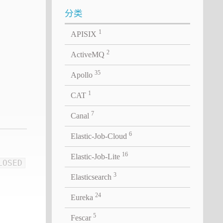
分类
1
APISIX
2
ActiveMQ
35
Apollo
1
CAT
7
Canal
6
Elastic-Job-Cloud
16
Elastic-Job-Lite
LOSED
3
Elasticsearch
24
Eureka
5
Fescar
00 ms