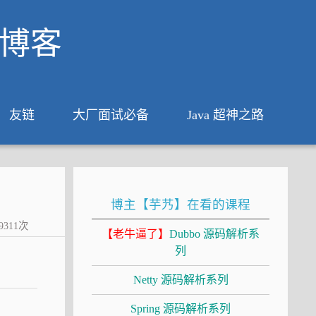
析博客
友链
大厂面试必备
Java 超神之路
博主【芋艿】在看的课程
9311
次
【老牛逼了】
Dubbo 源码解析系
列
Netty 源码解析系列
Spring 源码解析系列