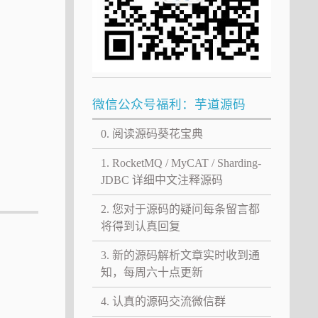
微信公众号福利：芋道源码
0. 阅读源码葵花宝典
1. RocketMQ / MyCAT / Sharding-
JDBC 详细中文注释源码
2. 您对于源码的疑问每条留言都
将得到认真回复
3. 新的源码解析文章实时收到通
知，每周六十点更新
4. 认真的源码交流微信群