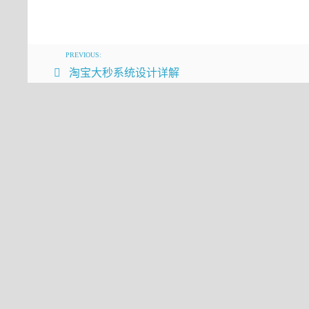
Hystrix
两书齐买，京东包邮。
2. HystrixCircuitBreaker
PREVIOUS:
淘宝大秒系统设计详解
com.netflix.hystrix.HystrixCircuitBreake
public
interface
HystrixCircuitBrea
/**
     * Every {
@link
 HystrixCommand}
     * not modify any internal stat
     * after the circuit has been o
     * 
     * 
@return
 boolean whether a re
     */
boolean
allowRequest
()
;