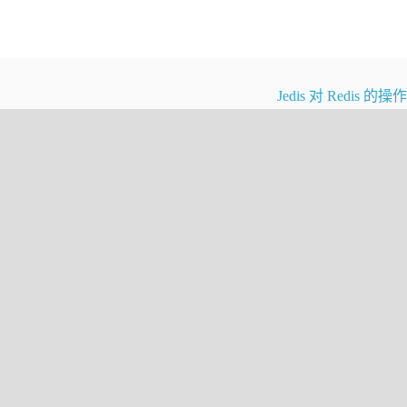
Jedis 对 Redis 的
，Hystrix 断路器
接口
。定义接口如下代码 ：
r
ker
{
 requests asks this if it is allowed to proce
e, and takes into account the half-open logic
pened
quest should be permitted