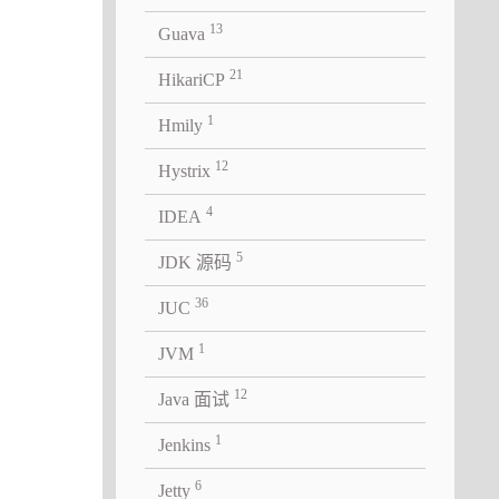
13
Guava
21
HikariCP
1
Hmily
) 。
12
Hystrix
4
IDEA
)，断路
。
5
JDK 源码
36
JUC
1
JVM
12
Java 面试
1
Jenkins
6
Jetty