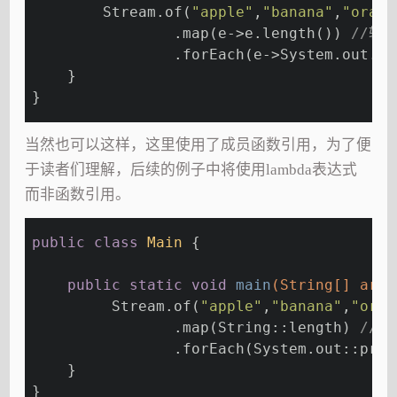
        Stream.of(
"apple"
,
"banana"
,
"orang
                .map(e->e.length()) 
//转
                .forEach(e->System.out.pr
    }
}
当然也可以这样，这里使用了成员函数引用，为了便
于读者们理解，后续的例子中将使用lambda表达式
而非函数引用。
public
class
Main
{
public
static
void
main
(String[] args
         Stream.of(
"apple"
,
"banana"
,
"oran
                .map(String::length) 
//转
                .forEach(System.out::prin
    }
}