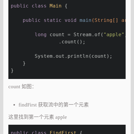
public
class
Main
{
public
static
void
main
(String[] args
long
 count = Stream.of(
"apple"
, 
"
                .count();
        System.out.println(count);
    }
}
count 如图：
findFirst 获取流中的第一个元素
这里找到第一个元素 apple
public
class
FindFirst
{