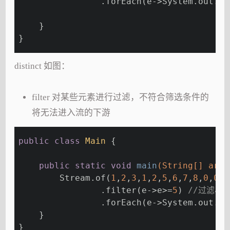
                .forEach(e->System.out.pr
    }
}
distinct 如图：
filter 对某些元素进行过滤，不符合筛选条件的
将无法进入流的下游
public
class
Main
{
public
static
void
main
(String[] args
        Stream.of(
1
,
2
,
3
,
1
,
2
,
5
,
6
,
7
,
8
,
0
,
0
,
1
                .filter(e->e>=
5
) 
//过滤小
                .forEach(e->System.out.pr
    }
}