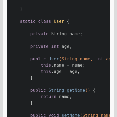
    }
static
class
User
{
private
 String name;
private
int
 age;
public
User
(String name, 
int
 age)
this
.name = name;
this
.age = age;
        }
public
 String 
getName
()
{
return
 name;
        }
public
void
setName
(String name)