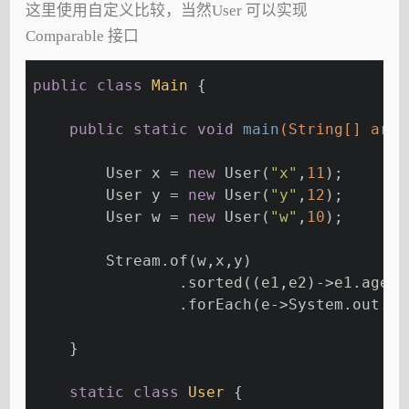
这里使用自定义比较，当然User 可以实现
Comparable 接口
public
class
Main
{
public
static
void
main
(String[] args
        User x = 
new
 User(
"x"
,
11
);
        User y = 
new
 User(
"y"
,
12
);
        User w = 
new
 User(
"w"
,
10
);
        Stream.of(w,x,y)
                .sorted((e1,e2)->e1.age>e
                .forEach(e->System.out.pr
    }
static
class
User
{