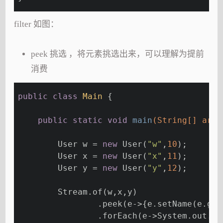
filter 如图：
peek 挑选 ，将元素挑选出来，可以理解为提前
消费
public
class
Main
{
public
static
void
main
(String[] args
        User w = 
new
 User(
"w"
,
10
);
        User x = 
new
 User(
"x"
,
11
);
        User y = 
new
 User(
"y"
,
12
);
        Stream.of(w,x,y)
                .peek(e->{e.setName(e.get
                .forEach(e->System.out.pr