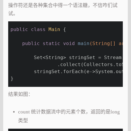
操作符还是各种集合中得一个语法糖，不信咋们试
试。
public
class
Main
{
public
static
void
main
(String[] args
        Set<String> stringSet = Stream.of
                .collect(Collectors.toSet
        stringSet.forEach(e->System.out
}
结果如图：
count 统计数据流中的元素个数，返回的是long
类型