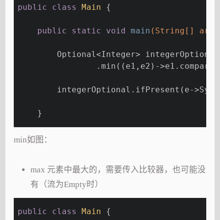
public
class
Main
{
public
static
void
main
(String[] args
        Optional<Integer> integerOptional
                .min((e1,e2)->e1.compareT
        integerOptional.ifPresent(e->Syst
    }
min如图：
max 元素中最大的，需要传入比较器，也可能没
有（流为Empty时）
public
class
Main
{