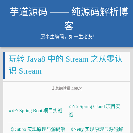
芋道源码 —— 纯源码解析博
客
愿半生编码，如一生老友！
文章
玩转 Java8 中的 Stream 之从零认
知识星球
Github
识 Stream
微信公众号
工作内推
总阅读量:
169
次
友链
⭐⭐⭐ Spring Cloud 项目实
大厂面试必备
⭐⭐⭐ Spring Boot 项目实战
战
Java 超神之路
《Dubbo 实现原理与源码解
《Netty 实现原理与源码解