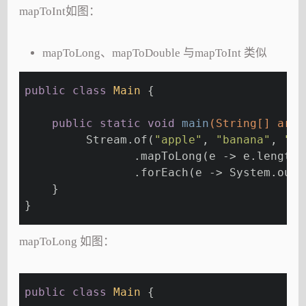
mapToInt如图：
mapToLong、mapToDouble 与mapToInt 类似
public
class
Main
{
public
static
void
main
(String[] args
         Stream.of(
"apple"
, 
"banana"
, 
"or
                .mapToLong(e -> e.length(
                .forEach(e -> System.out.
    }
}
mapToLong 如图：
public
class
Main
{