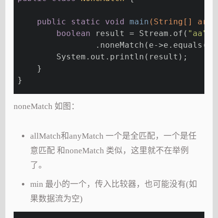
public
static
void
main
(String[] args
boolean
 result = Stream.of(
"aa"
,
"
                .noneMatch(e->e.equals(
"a
        System.out.println(result);
    }
}
noneMatch 如图：
allMatch和anyMatch 一个是全匹配，一个是任
意匹配 和noneMatch 类似，这里就不在举例
了。
min 最小的一个，传入比较器，也可能没有(如
果数据流为空)