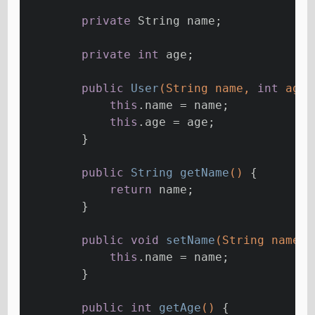
private
 String name;
private
int
 age;
public
User
(String name, 
int
 age)
this
.name = name;
this
.age = age;
        }
public
 String 
getName
()
{
return
 name;
        }
public
void
setName
(String name)
this
.name = name;
        }
public
int
getAge
()
{