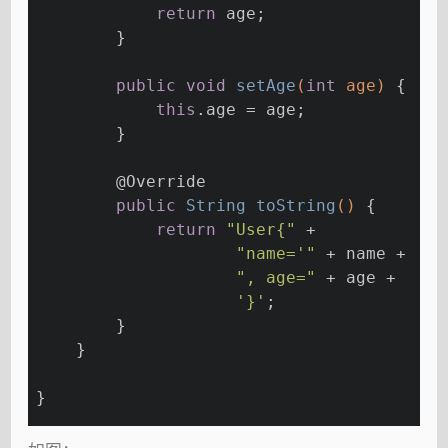
return
 age;
        }
public
void
setAge
(
int
 age)
{
this
.age = age;
        }
@Override
public
 String 
toString
()
{
return
"User{"
 +
"name='"
 + name + 
'\'
", age="
 + age +
'}'
;
        }
    }
}