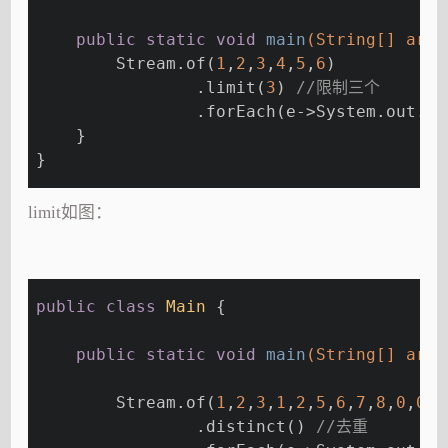
public
static
void
main
(String[] args
        Stream.of(
1
,
2
,
3
,
4
,
5
,
6
)
                .limit(
3
) 
//限制三个
                .forEach(e->System.out.pr
    }
}
limit如图：
public
class
Main
{
public
static
void
main
(String[] args
        Stream.of(
1
,
2
,
3
,
1
,
2
,
5
,
6
,
7
,
8
,
0
,
0
,
1
                .distinct() 
//去重