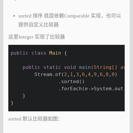
sorted 排序 底层依赖Comparable 实现，也可以
提供自定义比较器
这里Integer 实现了比较器
public
class
Main
{
public
static
void
main
(String[] args
        Stream.of(
2
,
1
,
3
,
6
,
4
,
9
,
6
,
8
,
0
)
                .sorted()
                .forEach(e->System.out.pr
    }
}
sorted 默认比较器如图：