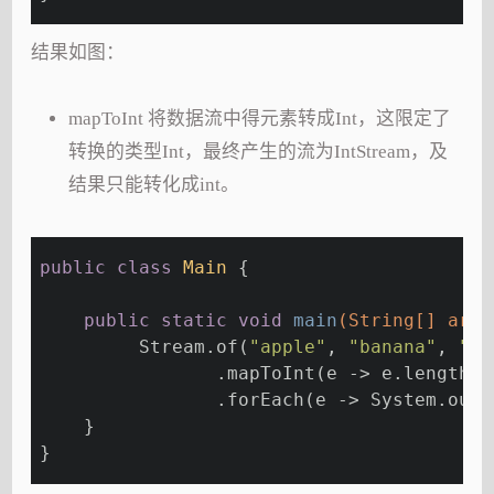
结果如图：
mapToInt 将数据流中得元素转成Int，这限定了
转换的类型Int，最终产生的流为IntStream，及
结果只能转化成int。
public
class
Main
{
public
static
void
main
(String[] args
         Stream.of(
"apple"
, 
"banana"
, 
"or
                .mapToInt(e -> e.length()
                .forEach(e -> System.out.
    }
}