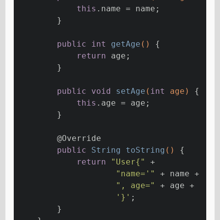
this
.name = name;
        }
public
int
getAge
()
{
return
 age;
        }
public
void
setAge
(
int
 age)
{
this
.age = age;
        }
@Override
public
 String 
toString
()
{
return
"User{"
 +
"name='"
 + name + 
'\'
", age="
 + age +
'}'
;
        }