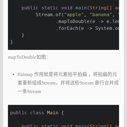
public
static
void
main
(String[] args
         Stream.of(
"apple"
, 
"banana"
, 
"or
                .mapToDouble(e -> e.lengt
                .forEach(e -> System.out.
    }
}
mapToDouble如图：
flatmap 作用就是将元素拍平拍扁 ，将拍扁的元
素重新组成Stream，并将这些Stream 串行合并成
一条Stream
public
class
Main
{
public
static
void
main
(String[] args