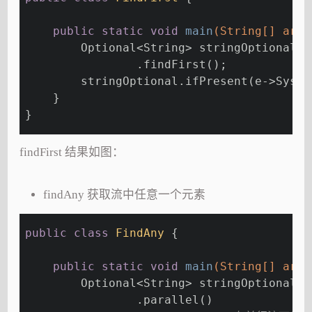
public
static
void
main
(String[] args
        Optional<String> stringOptional =
                .findFirst();
        stringOptional.ifPresent(e->Syste
    }
}
findFirst 结果如图：
findAny 获取流中任意一个元素
public
class
FindAny
{
public
static
void
main
(String[] args
        Optional<String> stringOptional =
                .parallel()