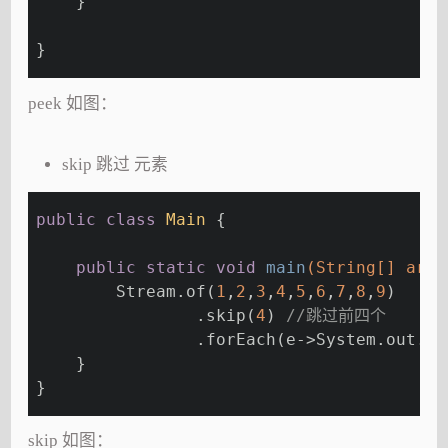
    }
}
peek 如图：
skip 跳过 元素
public
class
Main
{
public
static
void
main
(String[] args
        Stream.of(
1
,
2
,
3
,
4
,
5
,
6
,
7
,
8
,
9
)
                .skip(
4
) 
//跳过前四个
                .forEach(e->System.out.pr
    }
}
skip 如图：