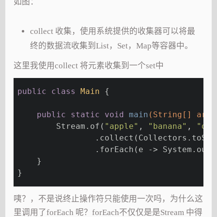
如图：
collect 收集，使用系统提供的收集器可以将最
终的数据流收集到List，Set，Map等容器中。
这里我使用collect 将元素收集到一个set中
public
class
Main
{
public
static
void
main
(String[] args
        Stream.of(
"apple"
, 
"banana"
, 
"ora
                .collect(Collectors.toSet
                .forEach(e -> System.out.
    }
}
咦？，不是说终止操作符只能使用一次吗，为什么这
里调用了forEach 呢？forEach不仅仅是是Stream 中得