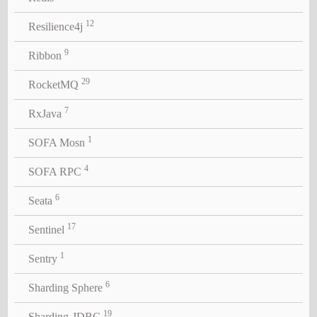
12
Resilience4j
9
Ribbon
29
RocketMQ
7
RxJava
1
SOFA Mosn
4
SOFA RPC
6
Seata
17
Sentinel
1
Sentry
6
Sharding Sphere
19
Sharding-JDBC