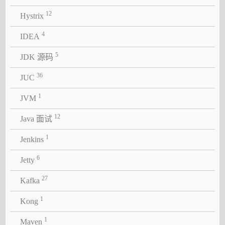
12
Hystrix
4
IDEA
5
JDK 源码
36
JUC
1
JVM
12
Java 面试
1
Jenkins
6
Jetty
27
Kafka
1
Kong
1
Maven