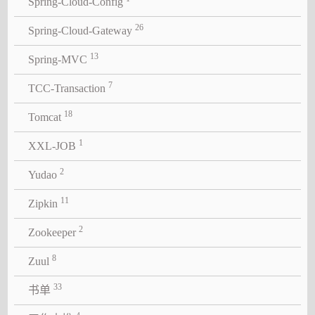
Spring-Cloud-Config
26
Spring-Cloud-Gateway
13
Spring-MVC
7
TCC-Transaction
18
Tomcat
1
XXL-JOB
2
Yudao
11
Zipkin
2
Zookeeper
8
Zuul
33
书单