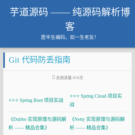
芋道源码 —— 纯源码解析博
客
愿半生编码，如一生老友！
文章
Git 代码防丢指南
知识星球
Github
总阅读量:
616
次
微信公众号
工作内推
⭐⭐⭐ Spring Cloud 项目实
友链
⭐⭐⭐ Spring Boot 项目实战
战
大厂面试必备
《Dubbo 实现原理与源码解
《Netty 实现原理与源码解
Java 超神之路
析 —— 精品合集》
析 —— 精品合集》