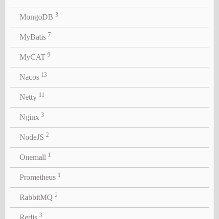
3
MongoDB
7
MyBatis
9
MyCAT
13
Nacos
11
Netty
3
Nginx
2
NodeJS
1
Onemall
1
Prometheus
2
RabbitMQ
3
Redis