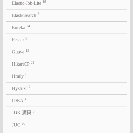
16
Elastic-Job-Lite
3
Elasticsearch
24
Eureka
5
Fescar
13
Guava
21
HikariCP
1
Hmily
12
Hystrix
4
IDEA
5
JDK 源码
36
JUC