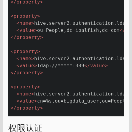
</
property
>
<
property
>
<
name
>
hive.server2.authentication.ldap.
<
value
>
ou=People,dc=ipalfish,dc=com
</
va
</
property
>
<
property
>
<
name
>
hive.server2.authentication.ldap.
<
value
>
ldap://*****:389
</
value
>
</
property
>
<
property
>
<
name
>
hive.server2.authentication.ldap.
<
value
>
cn=%s,ou=bigdata_user,ou=People,
</
property
>
权限认证