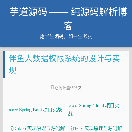
芋道源码 —— 纯源码解析博
客
愿半生编码，如一生老友！
文章
伴鱼大数据权限系统的设计与实
知识星球
Github
现
微信公众号
工作内推
总阅读量:
226
次
友链
⭐⭐⭐ Spring Cloud 项目实
大厂面试必备
⭐⭐⭐ Spring Boot 项目实战
战
Java 超神之路
《Dubbo 实现原理与源码解
《Netty 实现原理与源码解