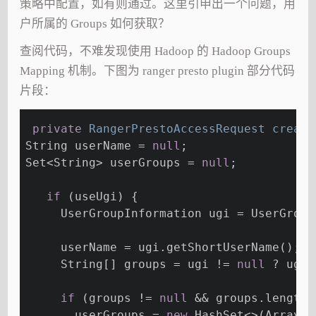
策略中配置，如有则通过。这里引申出一个问题，用
户所属的 Groups 如何获取？
查阅代码，不难发现使用 Hadoop 的 Hadoop Groups
Mapping 机制。下图为 ranger presto plugin 部分代码
片段：
private
 RangerPrestoAccessRequest 
create
String userName = 
null
;
Set<String> userGroups = 
null
;
if
 (useUgi) {
     UserGroupInformation ugi = UserGroup
     userName = ugi.getShortUserName();
     String[] groups = ugi != 
null
 ? ugi.
if
 (groups != 
null
 && groups.length 
       userGroups = 
new
 HashSet<>(Arrays.