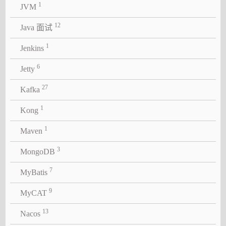
1
JVM
12
Java 面试
1
Jenkins
6
Jetty
27
Kafka
1
Kong
1
Maven
3
MongoDB
7
MyBatis
9
MyCAT
13
Nacos