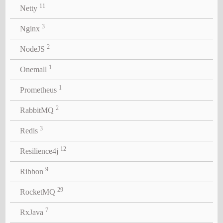
11
Netty
3
Nginx
2
NodeJS
1
Onemall
1
Prometheus
2
RabbitMQ
3
Redis
12
Resilience4j
9
Ribbon
29
RocketMQ
7
RxJava