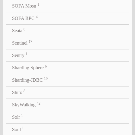
1
SOFA Mosn
4
SOFA RPC
6
Seata
17
Sentinel
1
Sentry
6
Sharding Sphere
19
Sharding-JDBC
8
Shiro
42
SkyWalking
1
Solr
1
Soul