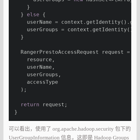
     }
   } 
else
 {
     userName = context.getIdentity().get
     userGroups = context.getIdentity().g
   }
   RangerPrestoAccessRequest request = 
ne
     resource,
     userName,
     userGroups,
     accessType
   );
return
 request;
 }
可以看出，使用了 org.apache.hadoop.security 包下的
UserGroupInformation 信息，这即是 Hadoop Groups