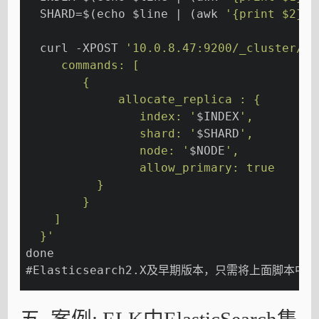
  SHARD=$(echo $line | (awk 
'{print $2}'
)
  curl -XPOST 
'10.0.8.47:9200/_cluster/re
     commands: [
        {
             allocate_replica : {
                index: '
$INDEX
',
                shard: '
$SHARD
',
                node: '
$NODE
',
                allow_primary: true
          }
        }
    ]
  }'
done
#Elasticsearch2.X及早期版本，只需将上面脚本中的a