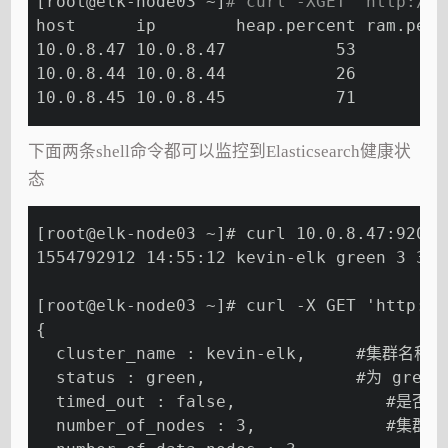
[root@elk-node03 ~]
# curl -XGET 'http://1
host      ip        heap.percent ram.perc
10.0.8.47 10.0.8.47           53         
10.0.8.44 10.0.8.44           26         
10.0.8.45 10.0.8.45           71         
下面两条shell命令都可以监控到Elasticsearch健康状
态
[root@elk-node03 ~]# curl 10.0.8.47:9200/
1554792912 14:55:12 kevin-elk green 3 3 4
[root@elk-node03 ~]# curl -X GET 'http://
{
  cluster_name : kevin-elk,     #集群名称
  status : green,               #为 
  timed_out : false,               #是否
  number_of_nodes : 3,             #集