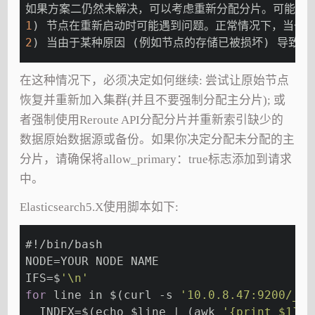
如果方案二仍然未解决，可以考虑重新分配分片。可能的
1
) 节点在重新启动时可能遇到问题。正常情况下，当一
2
) 当由于某种原因 (例如节点的存储已被损坏) 导致
在这种情况下，必须决定如何继续: 尝试让原始节点
恢复并重新加入集群(并且不要强制分配主分片); 或
者强制使用Reroute API分配分片并重新索引缺少的
数据原始数据源或备份。如果你决定分配未分配的主
分片，请确保将allow_primary：true标志添加到请求
中。
Elasticsearch5.X使用脚本如下:
#!/bin/bash
NODE=YOUR NODE NAME
IFS=$
'\n'
for
 line in $(curl -s 
'10.0.8.47:9200/_ca
  INDEX=$(echo $line | (awk 
'{print $1}'
)