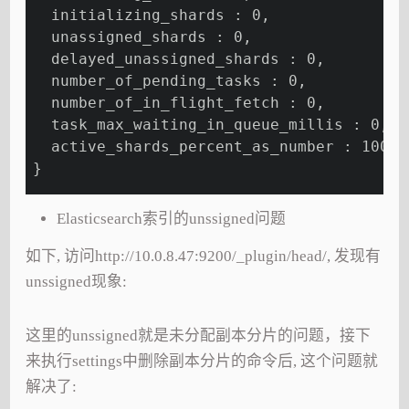
  initializing_shards : 0,
  unassigned_shards : 0,
  delayed_unassigned_shards : 0,
  number_of_pending_tasks : 0,
  number_of_in_flight_fetch : 0,
  task_max_waiting_in_queue_millis : 0,
  active_shards_percent_as_number : 100.0
}
Elasticsearch索引的unssigned问题
如下, 访问http://10.0.8.47:9200/_plugin/head/, 发现有
unssigned现象:
这里的unssigned就是未分配副本分片的问题，接下
来执行settings中删除副本分片的命令后, 这个问题就
解决了: