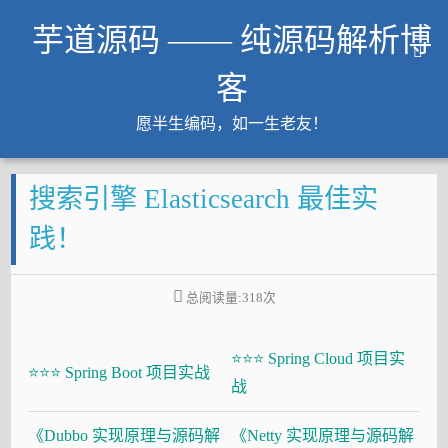
芋道源码 —— 纯源码解析博
客
愿半生编码，如一生老友！
文章
搜索引擎 Elasticsearch 最佳实
知识星球
Github
践！
微信公众号
工作内推
总阅读量:
318
次
友链
⭐⭐⭐ Spring Cloud 项目实
大厂面试必备
⭐⭐⭐ Spring Boot 项目实战
战
Java 超神之路
《Dubbo 实现原理与源码解
《Netty 实现原理与源码解