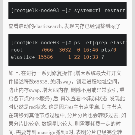
[root@elk-node03 ~]# systemctl restart el
查看启动的elasticsearch, 发现内存已经调整到8g了
[root@elk-node03 ~]# ps -ef|grep elastics
root      
7066
3032
0
16
:
46
 pts/
0
00
elastic+ 
15586
1
22
10
:
33
 ?        
01
如上, 在进行一系列修复操作 (增大系统最大打开文
件描述符数65535, 关闭swap，锁定进程地址空间，
防止内存swap, 增大ES内存, 删除不用或异常索引, 重
启各节点的ES服务) 后, 再次查看ES集群状态, 发现此
时仍然是red状态. 这是因为es主节点重启, 则主节点
在转移到其他节点过程中, 分片分片也会转移过去; 如
果分片比较多, 数据量比较大, 则需要耗费一定的时
间. 需要等到unassign减到0时, 表明分片已经完全转