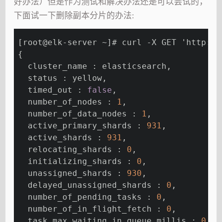
好办法）但是作为测试和解决办法还是可以尝试的，
下面试一下删除副本分片的办法:
[root@elk-server ~]# curl -X GET 'http://
{
  cluster_name : elasticsearch,
  status : yellow,
  timed_out : 
false
,
  number_of_nodes : 
1
,
  number_of_data_nodes : 
1
,
  active_primary_shards : 
931
,
  active_shards : 
931
,
  relocating_shards : 
0
,
  initializing_shards : 
0
,
  unassigned_shards : 
930
,
  delayed_unassigned_shards : 
0
,
  number_of_pending_tasks : 
0
,
  number_of_in_flight_fetch : 
0
,
  task_max_waiting_in_queue_millis : 
0
,