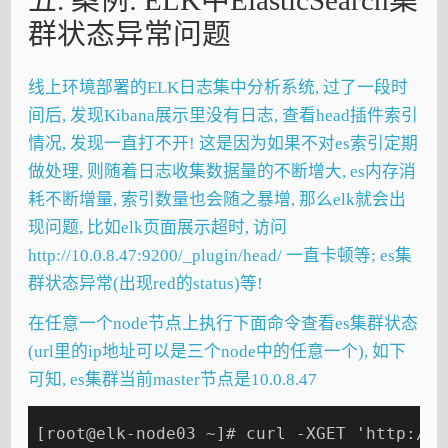
五. 案例: ELK中ElasticSearch集
群状态异常问题
线上环境部署的ELK日志集中分析系统, 过了一段时
间后, 发现Kibana展示里没有日志, 查看head插件索引
情况, 发现一直打不开! 这是因为如果不对es索引定期
做处理, 则随着日志收集数据量的不断增大, es内存消
耗不断增量, 索引数量也会随之暴增, 那么elk就会出
现问题, 比如elk页面展示超时, 访问
http://10.0.8.47:9200/_plugin/head/ 一直卡顿等; es集
群状态异常(出现red的status)等!
在任意一个node节点上执行下面命令查看es集群状态
(url里的ip地址可以是三个node中的任意一个), 如下
可知, es集群当前master节点是10.0.8.47
[root@elk-node03 ~]# curl -XGET 'http://1