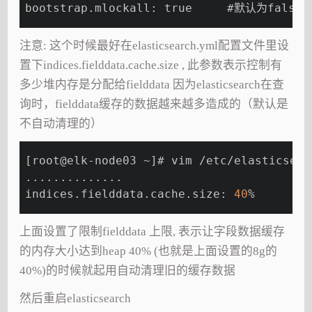
bootstrap.mlockall: true     #默认为
注意: 这个时候最好在elasticsearch.yml配置文件里设
置下indices.fielddata.cache.size , 此参数表示控制有
多少堆内存是分配给fielddata 因为elasticsearch在查
询时，fielddata缓存的数据越来越多造成的（默认是
不自动清理的）
[root@elk-node03 ~]# vim /etc/elasticsear
..............
indices.fielddata.cache.size: 
40
%
上面设置了限制fielddata 上限, 表示让字段数据缓存
的内存大小达到heap 40% (也就是上面设置的8g的
40%)的时候就起用自动清理旧的缓存数据
然后重启elasticsearch