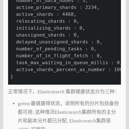
  number_of_data_nodes : 3,
  active_primary_shards : 2234,
  active_shards : 4468,
  relocating_shards : 0,
  initializing_shards : 0,
  unassigned_shards : 0,
  delayed_unassigned_shards : 0,
  number_of_pending_tasks : 0,
  number_of_in_flight_fetch : 0,
  task_max_waiting_in_queue_millis : 0,
  active_shards_percent_as_number 
}
正常情况下，Elasticsearch 集群健康状态分为三种：
green:最健康得状态，说明所有的分片包括备份
都可用; 这种情况Elasticsearch集群所有的主分
片和副本分片都已分配, Elasticsearch集群是