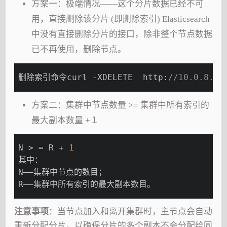
方案一：极端情况——这个分片数据已经不可
用，直接删除该分片 (即删除索引) Elasticsearch
中没有直接删除分片的接口，除非整个节点数据
已不再使用，删除节点。
删除索引命令curl -XDELETE  http:
//10.0.8.4
方案二：集群中节点数量 >= 集群中所有索引的
最大副本数量 +１
N > = R + 
1
其中：
N——集群中节点的数目；
R——集群中所有索引的最大副本数目。
注意事项
：当节点加入和离开集群时，主节点会自动
重新分配分片，以确保分片的多个副本不会分配给同