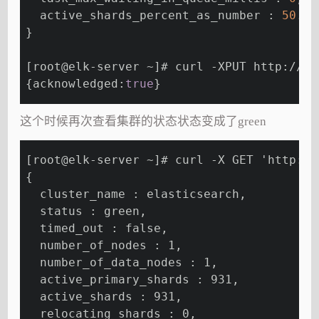
  active_shards_percent_as_number : 
50.02
}
[root@elk-server ~]# curl -XPUT http://lo
{acknowledged:
true
}
这个时候再次查看集群的状态状态变成了green
[root@elk-server ~]# curl -X GET 'http://
{
  cluster_name : elasticsearch,
  status : green,
  timed_out : false,
  number_of_nodes : 1,
  number_of_data_nodes : 1,
  active_primary_shards : 931,
  active_shards : 931,
  relocating_shards : 0,