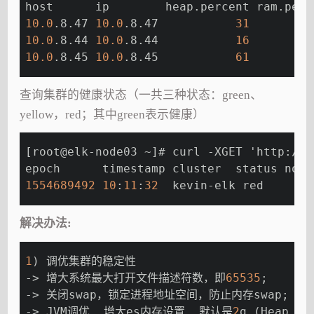
host      ip        heap.percent ram.perc
10.0
.8.47 
10.0
.8.47           
31
10.0
.8.44 
10.0
.8.44           
16
10.0
.8.45 
10.0
.8.45           
61
查询集群的健康状态（一共三种状态：green、
yellow，red；其中green表示健康）
[root@elk-node03 ~]# curl -XGET 'http://1
epoch      timestamp cluster  status node
1554689492
10
:
11
:
32
  kevin-elk red       
解决办法:
1
) 调优集群的稳定性
-> 增大系统最大打开文件描述符数，即
65535
;
-> 关闭swap，锁定进程地址空间，防止内存swap;
-> JVM调优, 增大es内存设置, 默认是
2
g (Heap 