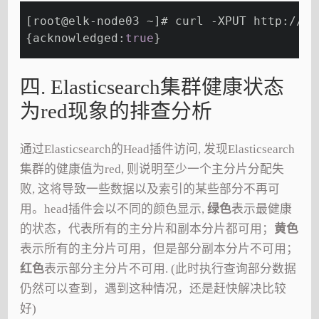
[root@elk-node03 ~]# curl -XPUT http://10
{acknowledged:
true
}
四. Elasticsearch集群健康状态
为red现象的排查分析
通过Elasticsearch的Head插件访问, 发现Elasticsearch
集群的健康值为red, 则说明至少一个主分片分配失
败, 这将导致一些数据以及索引的某些部分不再可
用。head插件会以不同的颜色显示,
绿色
表示最健康
的状态，代表所有的主分片和副本分片都可用；
黄色
表示所有的主分片可用，但是部分副本分片不可用；
红色
表示部分主分片不可用. (此时执行查询部分数据
仍然可以查到，遇到这种情况，还是赶快解决比较
好)