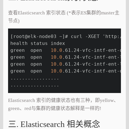
查看Elasticsearch 索引状态 (*表示ES集群的master主
节点)
[root@elk-node03 ~]# curl -XGET 'http://1
health status index                      
green  open   
10.0
.61.24-vfc-intf-ent-dep
green  open   
10.0
.61.24-vfc-intf-ent-log
green  open   
10.0
.61.24-vfc-intf-ent-log
green  open   
10.0
.61.24-vfc-intf-ent-dep
.................
.................
Elasticsearch 索引的健康状态也有三种，即yellow、
green、red与集群的健康状态解释是一样的!
三. Elasticsearch 相关概念