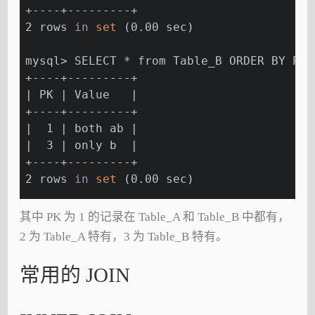
+----+---------+
2 rows 
in
set
 (0.00 sec)
mysql> SELECT * from Table_B ORDER BY PK 
+----+---------+
| PK | Value   |
+----+---------+
|  1 | both ab |
|  3 | only b  |
+----+---------+
2 rows 
in
set
 (0.00 sec)
其中 PK 为 1 的记录在 Table_A 和 Table_B 中都有，
2 为 Table_A 特有，3 为 Table_B 特有。
常用的 JOIN