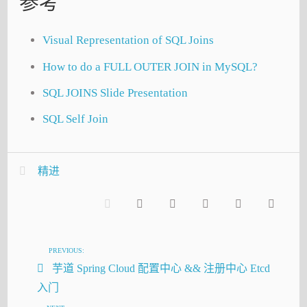
参考
Visual Representation of SQL Joins
How to do a FULL OUTER JOIN in MySQL?
SQL JOINS Slide Presentation
SQL Self Join
精进
PREVIOUS:
芋道 Spring Cloud 配置中心 && 注册中心 Etcd
入门