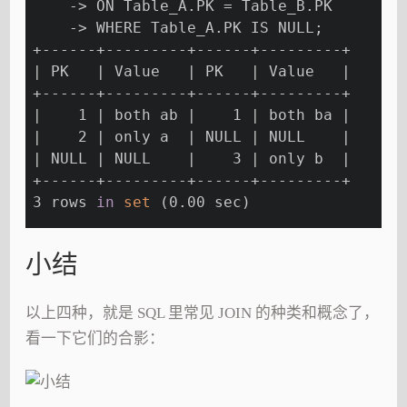
    -> ON Table_A.PK = Table_B.PK
    -> WHERE Table_A.PK IS NULL;
+------+---------+------+---------+
| PK   | Value   | PK   | Value   |
+------+---------+------+---------+
|    1 | both ab |    1 | both ba |
|    2 | only a  | NULL | NULL    |
| NULL | NULL    |    3 | only b  |
+------+---------+------+---------+
3 rows 
in
set
 (0.00 sec)
小结
以上四种，就是 SQL 里常见 JOIN 的种类和概念了，
看一下它们的合影：