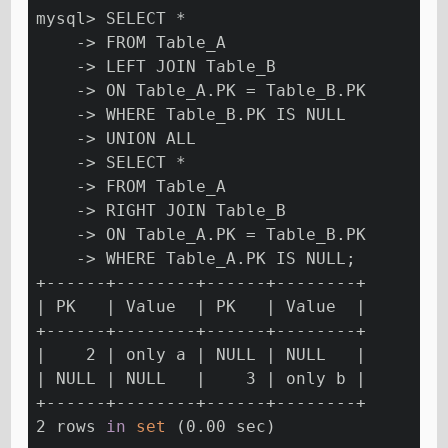
mysql> SELECT *
    -> FROM Table_A
    -> LEFT JOIN Table_B
    -> ON Table_A.PK = Table_B.PK
    -> WHERE Table_B.PK IS NULL
    -> UNION ALL
    -> SELECT *
    -> FROM Table_A
    -> RIGHT JOIN Table_B
    -> ON Table_A.PK = Table_B.PK
    -> WHERE Table_A.PK IS NULL;
+------+--------+------+--------+
| PK   | Value  | PK   | Value  |
+------+--------+------+--------+
|    2 | only a | NULL | NULL   |
| NULL | NULL   |    3 | only b |
+------+--------+------+--------+
2 rows 
in
set
 (0.00 sec)