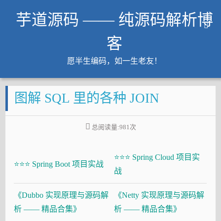
芋道源码 —— 纯源码解析博
客
愿半生编码，如一生老友！
文章
图解 SQL 里的各种 JOIN
知识星球
Github
总阅读量:
981
次
微信公众号
工作内推
⭐⭐⭐ Spring Cloud 项目实
友链
⭐⭐⭐ Spring Boot 项目实战
战
大厂面试必备
《Dubbo 实现原理与源码解
《Netty 实现原理与源码解
Java 超神之路
析 —— 精品合集》
析 —— 精品合集》