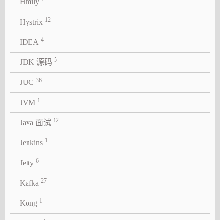
Hmily
12
Hystrix
4
IDEA
5
JDK 源码
36
JUC
1
JVM
12
Java 面试
1
Jenkins
6
Jetty
27
Kafka
1
Kong