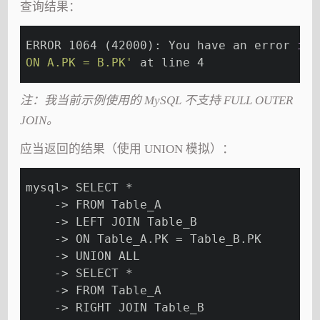
查询结果：
ERROR 1064 (42000): You have an error 
in
 
ON A.PK = B.PK'
 at line 4
注：我当前示例使用的 MySQL 不支持 FULL OUTER
JOIN。
应当返回的结果（使用 UNION 模拟）：
mysql> SELECT *
    -> FROM Table_A
    -> LEFT JOIN Table_B
    -> ON Table_A.PK = Table_B.PK
    -> UNION ALL
    -> SELECT *
    -> FROM Table_A
    -> RIGHT JOIN Table_B