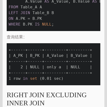
       A.Value 
AS
 A_Value, B.Value 
AS
 B_V
FROM
 Table_A A
LEFT
JOIN
 Table_B B
ON
 A.PK = B.PK
WHERE
 B.PK 
IS
NULL
;
查询结果：
+------+------+---------+---------+
| A_PK | B_PK | A_Value | B_Value |
+------+------+---------+---------+
|    2 | NULL | only a  | NULL    |
+------+------+---------+---------+
1 row 
in
set
 (0.01 sec)
RIGHT JOIN EXCLUDING
INNER JOIN