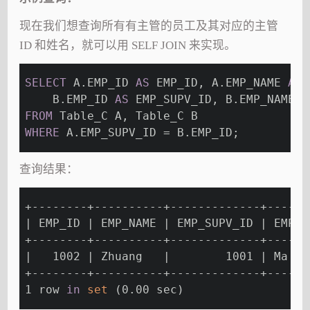
现在我们想查询所有有主管的员工及其对应的主管
ID 和姓名，就可以用 SELF JOIN 来实现。
SELECT
 A.EMP_ID 
AS
 EMP_ID, A.EMP_NAME 
AS
 
    B.EMP_ID 
AS
 EMP_SUPV_ID, B.EMP_NAME 
A
FROM
 Table_C A, Table_C B
WHERE
 A.EMP_SUPV_ID = B.EMP_ID;
查询结果：
+--------+----------+-------------+------
| EMP_ID | EMP_NAME | EMP_SUPV_ID | EMP_S
+--------+----------+-------------+------
|   1002 | Zhuang   |        1001 | Ma   
+--------+----------+-------------+------
1 row 
in
set
 (0.00 sec)