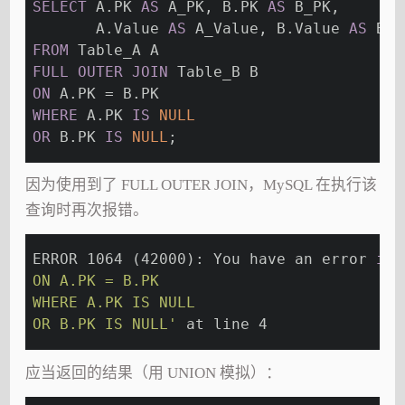
SELECT
 A.PK 
AS
 A_PK, B.PK 
AS
 B_PK,
       A.Value 
AS
 A_Value, B.Value 
AS
 B_V
FROM
 Table_A A
FULL
OUTER
JOIN
 Table_B B
ON
 A.PK = B.PK
WHERE
 A.PK 
IS
NULL
OR
 B.PK 
IS
NULL
;
因为使用到了 FULL OUTER JOIN，MySQL 在执行该
查询时再次报错。
ERROR 1064 (42000): You have an error 
in
 
ON A.PK = B.PK
WHERE A.PK IS NULL
OR B.PK IS NULL'
 at line 4
应当返回的结果（用 UNION 模拟）：