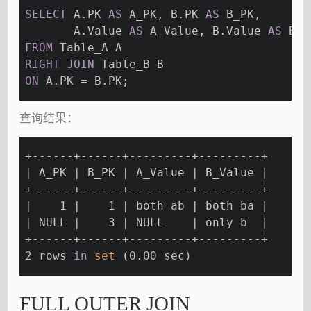
SELECT
 A.PK 
AS
 A_PK, B.PK 
AS
 B_PK,
       A.Value 
AS
 A_Value, B.Value 
AS
 B_V
FROM
 Table_A A
RIGHT
JOIN
 Table_B B
ON
 A.PK = B.PK;
查询结果：
+------+------+---------+---------+
| A_PK | B_PK | A_Value | B_Value |
+------+------+---------+---------+
|    1 |    1 | both ab | both ba |
| NULL |    3 | NULL    | only b  |
+------+------+---------+---------+
2 rows 
in
set
 (0.00 sec)
FULL OUTER JOIN