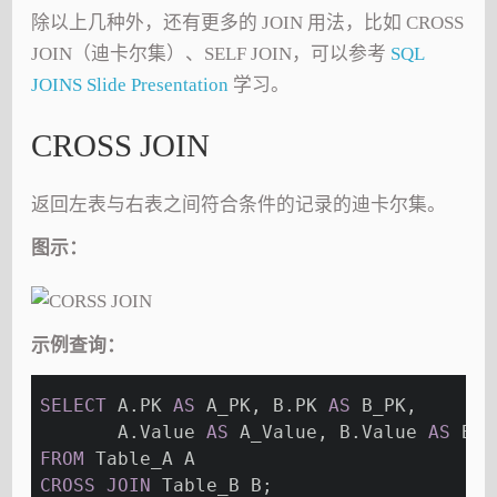
除以上几种外，还有更多的 JOIN 用法，比如 CROSS
JOIN（迪卡尔集）、SELF JOIN，可以参考
SQL
JOINS Slide Presentation
学习。
CROSS JOIN
返回左表与右表之间符合条件的记录的迪卡尔集。
图示：
示例查询：
SELECT
 A.PK 
AS
 A_PK, B.PK 
AS
 B_PK,
       A.Value 
AS
 A_Value, B.Value 
AS
 B_V
FROM
 Table_A A
CROSS
JOIN
 Table_B B;