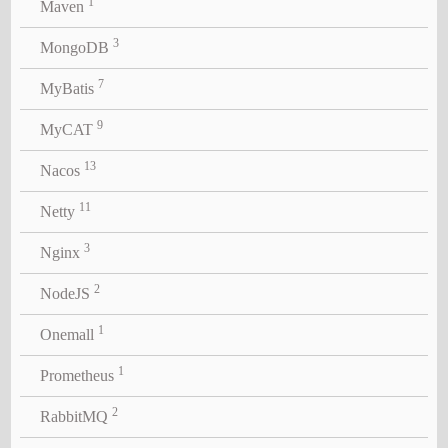
1
Maven
3
MongoDB
7
MyBatis
9
MyCAT
13
Nacos
11
Netty
3
Nginx
2
NodeJS
1
Onemall
1
Prometheus
2
RabbitMQ