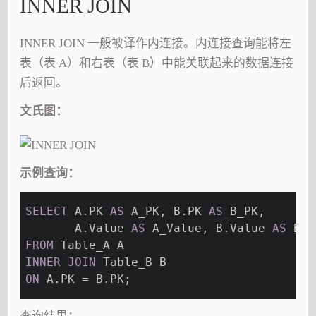
INNER JOIN
INNER JOIN 一般被译作内连接。内连接查询能将左
表（表 A）和右表（表 B）中能关联起来的数据连接
后返回。
文氏图：
示例查询：
SELECT
 A.PK 
AS
 A_PK, B.PK 
AS
 B_PK,
       A.Value 
AS
 A_Value, B.Value 
AS
 B_V
FROM
 Table_A A
INNER
JOIN
 Table_B B
ON
 A.PK = B.PK;