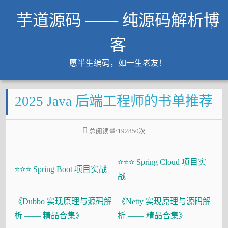
芋道源码 —— 纯源码解析博
客
愿半生编码，如一生老友！
文章
2025 Java 后端工程师的书单推荐
知识星球
Github
总阅读量:
192850
次
微信公众号
工作内推
⭐⭐⭐ Spring Cloud 项目实
友链
⭐⭐⭐ Spring Boot 项目实战
战
大厂面试必备
《Dubbo 实现原理与源码解
《Netty 实现原理与源码解
Java 超神之路
析 —— 精品合集》
析 —— 精品合集》