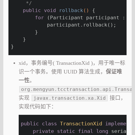
     */
public
void
rollback
()
{
for
 (Participant participant : pa
            participant.rollback();
        }
    }
}
xid，事务编号( TransactionXid )，用于唯一标
识一个事务。使用 UUID 算法生成，
保证唯
一性
。
org.mengyun.tcctransaction.api.Transa
实现
接口，
javax.transaction.xa.Xid
实现代码如下：
public
class
TransactionXid
implement
private
static
final
long
 serialV