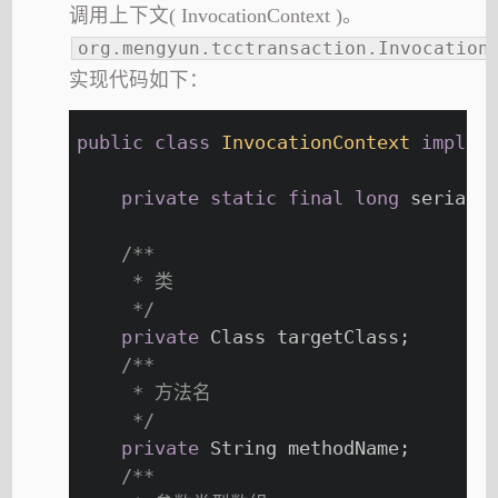
调用上下文( InvocationContext )。
org.mengyun.tcctransaction.Invocation
实现代码如下：
public
class
InvocationContext
implem
private
static
final
long
 serialV
/**
     * 类
     */
private
 Class targetClass;
/**
     * 方法名
     */
private
 String methodName;
/**