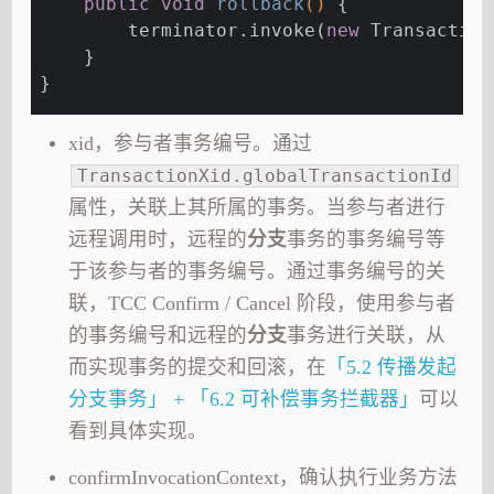
public
void
rollback
()
{
        terminator.invoke(
new
 Transaction
    }
}
xid，参与者事务编号。通过
TransactionXid.globalTransactionId
属性，关联上其所属的事务。当参与者进行
远程调用时，远程的
分支
事务的事务编号等
于该参与者的事务编号。通过事务编号的关
联，TCC Confirm / Cancel 阶段，使用参与者
的事务编号和远程的
分支
事务进行关联，从
而实现事务的提交和回滚，在
「5.2 传播发起
分支事务」 + 「6.2 可补偿事务拦截器」
可以
看到具体实现。
confirmInvocationContext，确认执行业务方法