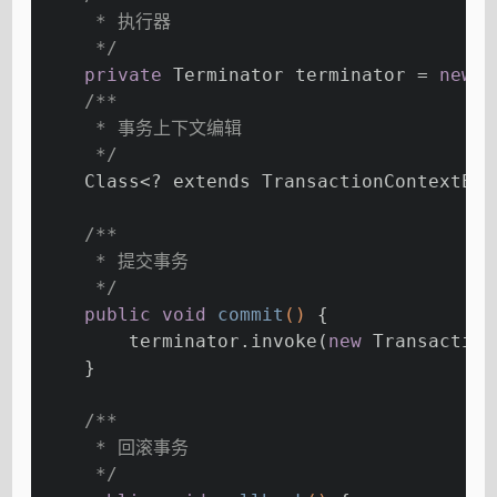
     * 执行器
     */
private
 Terminator terminator = 
new
 T
/**
     * 事务上下文编辑
     */
    Class<? extends TransactionContextEdi
/**
     * 提交事务
     */
public
void
commit
()
{
        terminator.invoke(
new
 Transaction
    }
/**
     * 回滚事务
     */