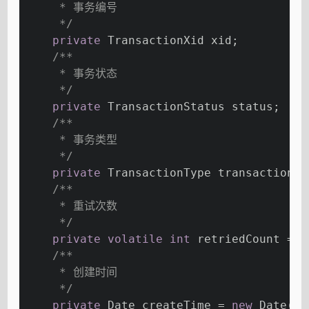
     * 事务编号
     */
private
 TransactionXid xid;
/**
     * 事务状态
     */
private
 TransactionStatus status;
/**
     * 事务类型
     */
private
 TransactionType transactionTy
/**
     * 重试次数
     */
private
volatile
int
 retriedCount = 
0
/**
     * 创建时间
     */
private
 Date createTime = 
new
 Date();