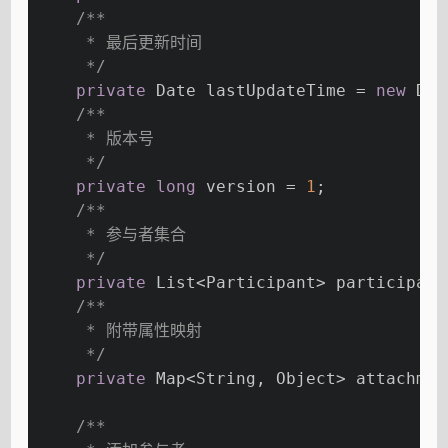
/**
     * 最后更新时间
     */
private
 Date lastUpdateTime = 
new
 Dat
/**
     * 版本号
     */
private
long
 version = 
1
;
/**
     * 参与者集合
     */
private
 List<Participant> participant
/**
     * 附带属性映射
     */
private
 Map<String, Object> attachmen
/**