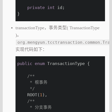
private
int
 id;
}
transactionType，事务类型( TransactionType
)。
org.mengyun.tcctransaction.common.Tra
实现代码如下：
public
enum
 TransactionType {
/**
     * 根事务
     */
    ROOT(
1
),
/**
     * 分支事务