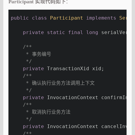
Participant 实现代码如下
：
public
class
Participant
implements
Seria
private
static
final
long
 serialVersi
/**
     * 事务编号
     */
private
 TransactionXid xid;
/**
     * 确认执行业务方法调用上下文
     */
private
 InvocationContext confirmInvo
/**
     * 取消执行业务方法
     */
private
 InvocationContext cancelInvoc
/**