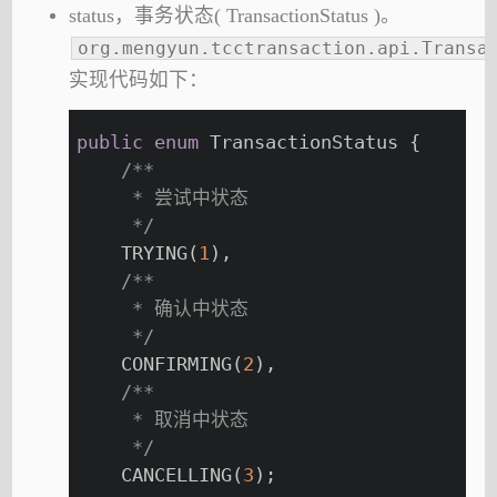
status，事务状态( TransactionStatus )。
org.mengyun.tcctransaction.api.Transa
实现代码如下：
public
enum
 TransactionStatus {
/**
     * 尝试中状态
     */
    TRYING(
1
),
/**
     * 确认中状态
     */
    CONFIRMING(
2
),
/**
     * 取消中状态
     */
    CANCELLING(
3
);