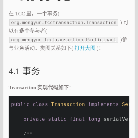
在 TCC 里，
一个
事务(
) 可
org.mengyun.tcctransaction.Transaction
以有
多个
参与者(
)参
org.mengyun.tcctransaction.Participant
与业务活动。类图关系如下(
打开大图
)：
4.1 事务
Transaction 实现代码如下
：
public
class
Transaction
implements
Seria
private
static
final
long
 serialVersi
/**