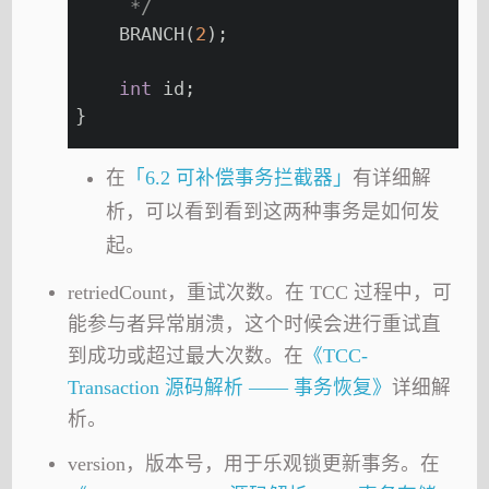
     */
    BRANCH(
2
);
int
 id;
}
在
「6.2 可补偿事务拦截器」
有详细解
析，可以看到看到这两种事务是如何发
起。
retriedCount，重试次数。在 TCC 过程中，可
能参与者异常崩溃，这个时候会进行重试直
到成功或超过最大次数。在
《TCC-
Transaction 源码解析 —— 事务恢复》
详细解
析。
version，版本号，用于乐观锁更新事务。在