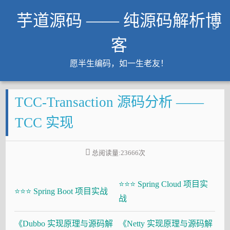
芋道源码 —— 纯源码解析博
客
愿半生编码，如一生老友！
文章
TCC-Transaction 源码分析 ——
知识星球
Github
TCC 实现
微信公众号
工作内推
总阅读量:
23666
次
友链
⭐⭐⭐ Spring Cloud 项目实
大厂面试必备
⭐⭐⭐ Spring Boot 项目实战
战
Java 超神之路
《Dubbo 实现原理与源码解
《Netty 实现原理与源码解