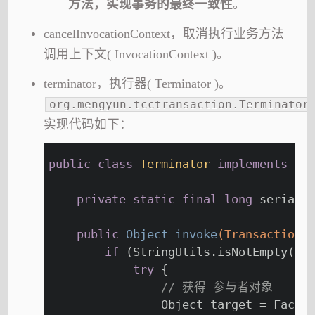
方法，实现事务的最终一致性
。
cancelInvocationContext，取消执行业务方法
调用上下文( InvocationContext )。
terminator，执行器( Terminator )。
org.mengyun.tcctransaction.Terminator
实现代码如下：
public
class
Terminator
implements
Se
private
static
final
long
 serialV
public
 Object 
invoke
(TransactionC
if
 (StringUtils.isNotEmpty(in
try
 {
// 获得 参与者对象
                Object target = Facto