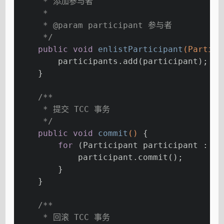
     * 添加参与者
     *
     * 
@param
 participant 参与者
     */
public
void
enlistParticipant
(Partici
        participants.add(participant);
    }
/**
     * 提交 TCC 事务
     */
public
void
commit
()
{
for
 (Participant participant : pa
            participant.commit();
        }
    }
/**
     * 回滚 TCC 事务