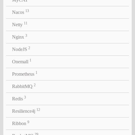
13
Nacos
11
Netty
3
Nginx
2
NodeJS
1
Onemall
1
Prometheus
2
RabbitMQ
3
Redis
12
Resilience4j
9
Ribbon
29