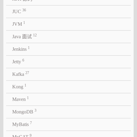
36
JUC
1
JVM
12
Java 面试
1
Jenkins
6
Jetty
27
Kafka
1
Kong
1
Maven
3
MongoDB
7
MyBatis
9
MyCAT