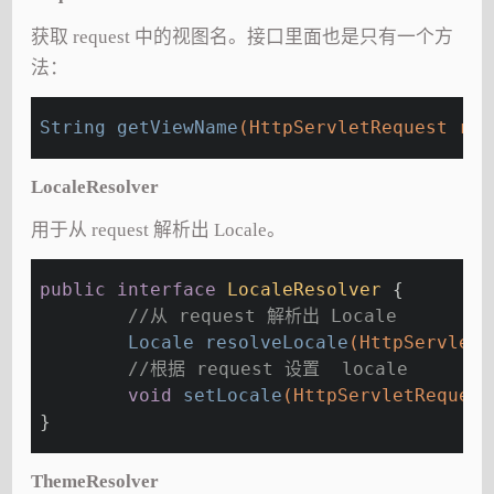
获取 request 中的视图名。接口里面也是只有一个方
法：
String 
getViewName
(HttpServletRequest req
LocaleResolver
用于从 request 解析出 Locale。
public
interface
LocaleResolver
{
//从 request 解析出 Locale
Locale 
resolveLocale
(HttpServletR
//根据 request 设置  locale
void
setLocale
(HttpServletRequest
}
ThemeResolver