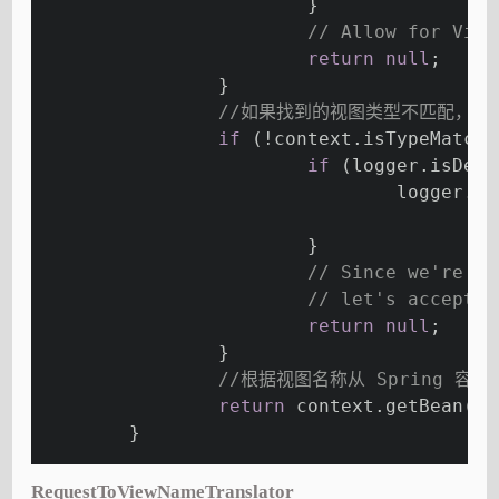
			}
// Allow for View
return
null
;
		}
//如果找到的视图类型不匹配，也返
if
 (!context.isTypeMatch(
if
 (logger.isDebu
				logger.d
			}
// Since we're lo
// let's accept t
return
null
;
		}
//根据视图名称从 Spring 容器
return
 context.getBean(vi
	}
RequestToViewNameTranslator