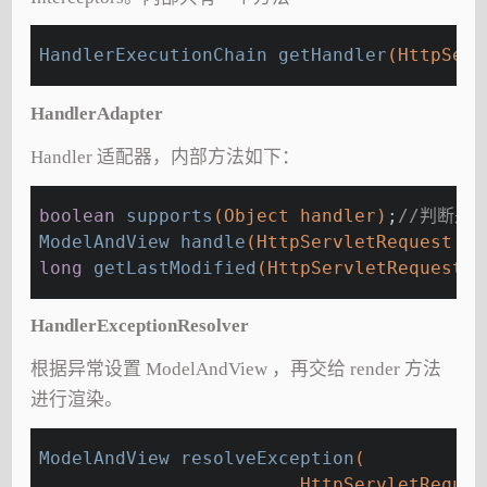
HandlerExecutionChain 
getHandler
(HttpServ
HandlerAdapter
Handler 适配器，内部方法如下：
boolean
supports
(Object handler)
;
//判断是否
ModelAndView 
handle
(HttpServletRequest re
long
getLastModified
(HttpServletRequest r
HandlerExceptionResolver
根据异常设置 ModelAndView ，再交给 render 方法
进行渲染。
ModelAndView 
resolveException
(
			HttpServletReq