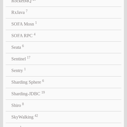
RocketMQ
7
RxJava
1
SOFA Mosn
4
SOFA RPC
6
Seata
17
Sentinel
1
Sentry
6
Sharding Sphere
19
Sharding-JDBC
8
Shiro
42
SkyWalking