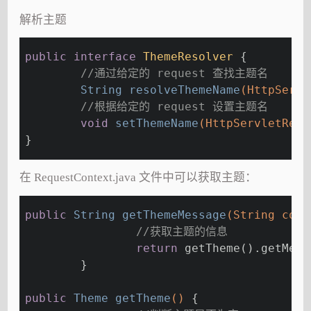
解析主题
public
interface
ThemeResolver
{
//通过给定的 request 查找主题名
String 
resolveThemeName
(HttpServl
//根据给定的 request 设置主题名
void
setThemeName
(HttpServletRequ
}
在 RequestContext.java 文件中可以获取主题：
public
 String 
getThemeMessage
(String code
//获取主题的信息
return
 getTheme().getMess
	}
public
 Theme 
getTheme
()
{