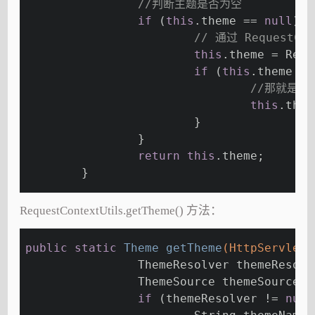
//判断主题是否为空
if
 (
this
.theme == 
null
) {
// 通过 RequestCo
this
.theme = Requ
if
 (
this
.theme ==
//那就是
this
.them
			}
		}
return
this
.theme;
	}
RequestContextUtils.getTheme() 方法：
public
static
 Theme 
getTheme
(HttpServletR
		ThemeResolver themeResol
		ThemeSource themeSource 
if
 (themeResolver != 
null