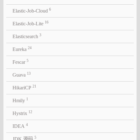
6
Elastic-Job-Cloud
16
Elastic-Job-Lite
3
Elasticsearch
24
Eureka
5
Fescar
13
Guava
21
HikariCP
1
Hmily
12
Hystrix
4
IDEA
5
JDK 源码