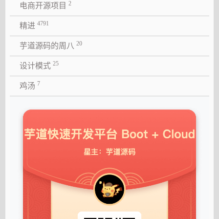
2
电商开源项目
4791
精进
20
芋道源码的周八
25
设计模式
7
鸡汤