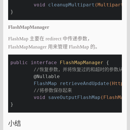
void
cleanupMultipart
(MultipartHt
}
FlashMapManager
FlashMap 主要在 redirect 中传递参数，
FlashMapManager 用来管理 FlashMap 的。
public
interface
FlashMapManager
{
//恢复参数，并将恢复过的和超时的参数从保
@Nullable
FlashMap 
retrieveAndUpdate
(HttpSe
//将参数保存起来
void
saveOutputFlashMap
(FlashMap 
}
小结