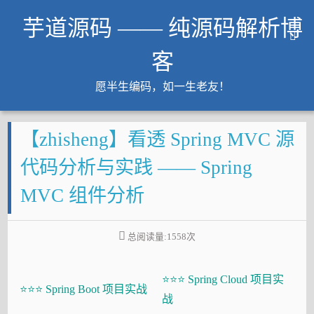
芋道源码 —— 纯源码解析博
客
愿半生编码，如一生老友！
文章
【zhisheng】看透 Spring MVC 源
知识星球
Github
代码分析与实践 —— Spring
微信公众号
MVC 组件分析
工作内推
友链
总阅读量:
1558
次
大厂面试必备
⭐⭐⭐ Spring Cloud 项目实
Java 超神之路
⭐⭐⭐ Spring Boot 项目实战
战