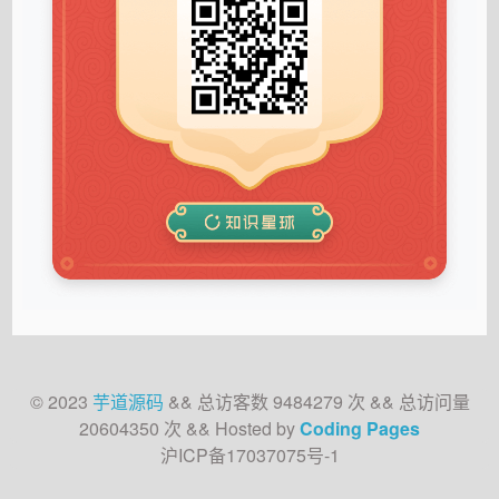
© 2023
芋道源码
&&
总访客数
9484279
次
&&
总访问量
20604350
次
&& Hosted by
Coding Pages
沪ICP备17037075号-1