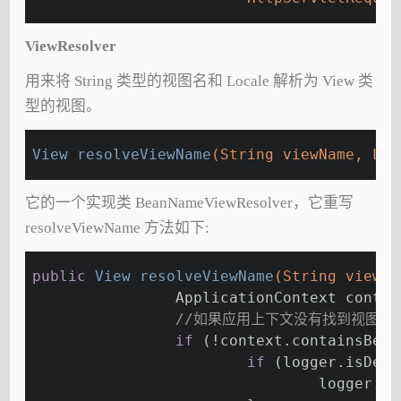
ViewResolver
用来将 String 类型的视图名和 Locale 解析为 View 类
型的视图。
View 
resolveViewName
(String viewName, Loc
它的一个实现类 BeanNameViewResolver，它重写
resolveViewName 方法如下:
public
 View 
resolveViewName
(String viewNa
		ApplicationContext conte
//如果应用上下文没有找到视图，返
if
 (!context.containsBean
if
 (logger.isDebu
				logger.d