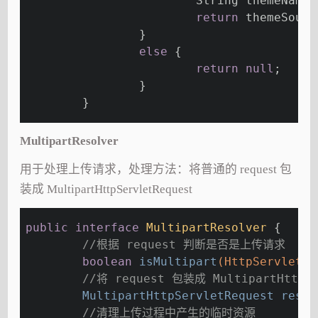
			String themeNam
return
 themeSourc
		}
else
 {
return
null
;
		}
	}
MultipartResolver
用于处理上传请求，处理方法：将普通的 request 包
装成 MultipartHttpServletRequest
public
interface
MultipartResolver
{
//根据 request 判断是否是上传请求
boolean
isMultipart
(HttpServletRe
//将 request 包装成 MultipartHttpSe
MultipartHttpServletRequest 
resol
//清理上传过程中产生的临时资源