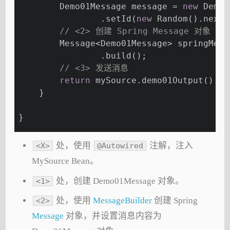
        Demo01Message message = 
new
 Demo0
                .setId(
new
 Random().nextI
// <2> 创建 Spring Message 对象
        Message<Demo01Message> springMess
                .build();
// <3> 发送消息
return
 mySource.demo01Output().se
    }
}
处，使用
注解，注入
<X>
@Autowired
MySource Bean。
处，创建 Demo01Message 对象。
<1>
处，使用
MessageBuilder
创建 Spring
<2>
Message
对象，并设置消息内容为