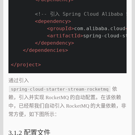
<!-- 引入 Spring Cloud Alibaba
<
dependency
>
<
groupId
>
com.alibaba.cloud
</
g
<
artifactId
>
spring-cloud-star
</
dependency
>
</
dependencies
>
</
project
>
通过引入
依
spring-cloud-starter-stream-rocketmq
赖，引入并实现 RocketMQ 的自动配置。在该依赖
中，已经帮我们自动引入 RocketMQ 的大量依赖，非
常方便，如下图所示：
3.1.2 配置文件