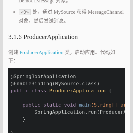
Demo01Message 对象。
处，通过 MySource 获得 MessageChannel
<3>
对象，然后发送消息。
3.1.6 ProducerApplication
创建
ProducerApplication
类，启动应用。代码如
下：
@SpringBootApplication
@EnableBinding
(MySource.class)
public
class
ProducerApplication
{
public
static
void
main
(String[] args
        SpringApplication.run(ProducerApp
    }