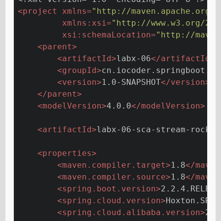
<
project
xmlns
=
"http://maven.apache.org/P
xmlns:xsi
=
"http://www.w3.org/200
xsi:schemaLocation
=
"http://maven
<
parent
>
<
artifactId
>
labx-06
</
artifactId
>
<
groupId
>
cn.iocoder.springboot.la
<
version
>
1.0-SNAPSHOT
</
version
>
</
parent
>
<
modelVersion
>
4.0.0
</
modelVersion
>
<
artifactId
>
labx-06-sca-stream-rocket
<
properties
>
<
maven.compiler.target
>
1.8
</
maven
<
maven.compiler.source
>
1.8
</
maven
<
spring.boot.version
>
2.2.4.RELEAS
<
spring.cloud.version
>
Hoxton.SR1
<
<
spring.cloud.alibaba.version
>
2.2