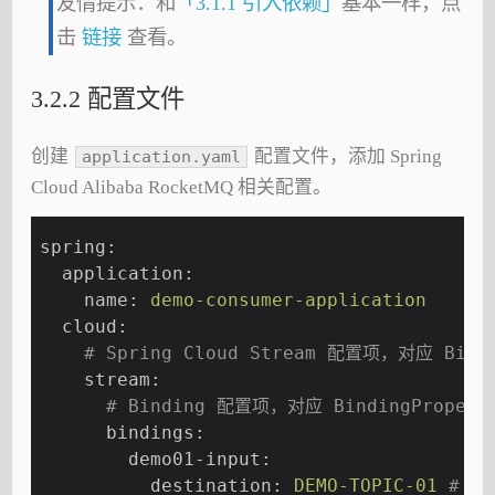
友情提示：和
「3.1.1 引入依赖」
基本一样，点
击
链接
查看。
3.2.2 配置文件
创建
配置文件，添加 Spring
application.yaml
Cloud Alibaba RocketMQ 相关配置。
spring:
  application:
    name:
demo-consumer-application
  cloud:
# Spring Cloud Stream 配置项，对应 Bindi
    stream:
# Binding 配置项，对应 BindingProperti
      bindings:
        demo01-input:
          destination:
DEMO-TOPIC-01
# 目