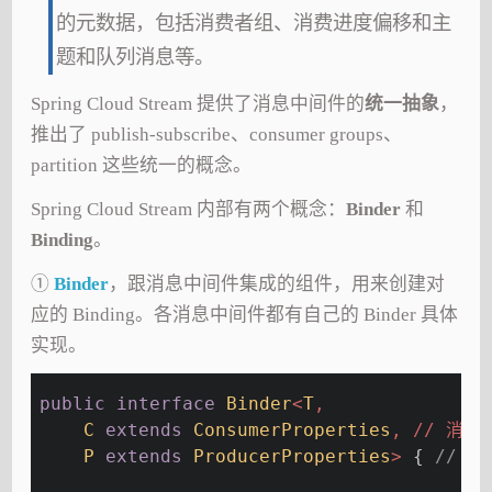
的元数据，包括消费者组、消费进度偏移和主
题和队列消息等。
Spring Cloud Stream 提供了消息中间件的
统一抽象
，
推出了 publish-subscribe、consumer groups、
partition 这些统一的概念。
Spring Cloud Stream 内部有两个概念：
Binder
和
Binding
。
①
Binder
，跟消息中间件集成的组件，用来创建对
应的 Binding。各消息中间件都有自己的 Binder 具体
实现。
public
interface
Binder
<
T
, 
C
extends
ConsumerProperties
, // 消费
P
extends
ProducerProperties
> 
{ 
// 