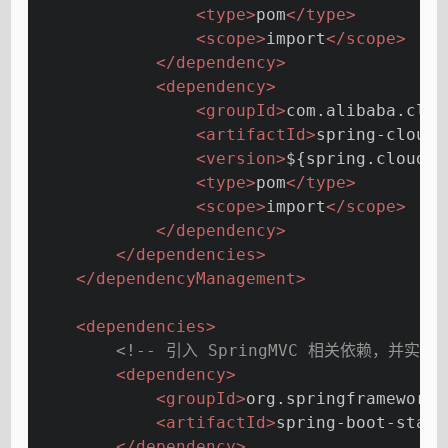
<
type
>
pom
</
type
>
<
scope
>
import
</
scope
>
</
dependency
>
<
dependency
>
<
groupId
>
com.alibaba.clou
<
artifactId
>
spring-cloud-
<
version
>
${spring.cloud.a
<
type
>
pom
</
type
>
<
scope
>
import
</
scope
>
</
dependency
>
</
dependencies
>
</
dependencyManagement
>
<
dependencies
>
<!-- 引入 SpringMVC 相关依赖，并实现
<
dependency
>
<
groupId
>
org.springframework.
<
artifactId
>
spring-boot-start
</
dependency
>