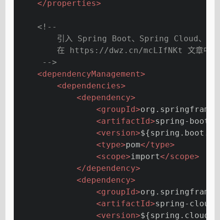
</
properties
>
<!--
        引入 Spring Boot、Spring Clou
        在 https://dwz.cn/mcLIfNKt 文
     -->
<
dependencyManagement
>
<
dependencies
>
<
dependency
>
<
groupId
>
org.springframew
<
artifactId
>
spring-boot-s
<
version
>
${spring.boot.ve
<
type
>
pom
</
type
>
<
scope
>
import
</
scope
>
</
dependency
>
<
dependency
>
<
groupId
>
org.springframew
<
artifactId
>
spring-cloud-
<
version
>
${spring.cloud.v