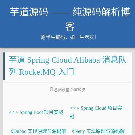
芋道源码 —— 纯源码解析博
客
愿半生编码，如一生老友！
文章
芋道 Spring Cloud Alibaba 消息队
知识星球
Github
列 RocketMQ 入门
微信公众号
工作内推
总阅读量:
24839
次
友链
⭐⭐⭐ Spring Cloud 项目实
大厂面试必备
⭐⭐⭐ Spring Boot 项目实战
战
Java 超神之路
《Dubbo 实现原理与源码解
《Netty 实现原理与源码解