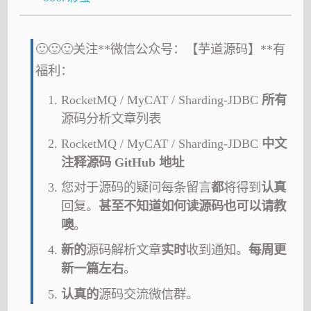
🙂🙂🙂关注**微信公众号：【芋道源码】**有
福利：
RocketMQ / MyCAT / Sharding-JDBC
所有
源码分析文章列表
RocketMQ / MyCAT / Sharding-JDBC
中文
注释源码 GitHub 地址
您对于源码的疑问每条留言
都
将得到
认真
回复。
甚至不知道如何读源码也可以请教
噢
。
新的
源码解析文章
实时
收到通知。
每周更
新一篇左右
。
认真的
源码交流微信群。