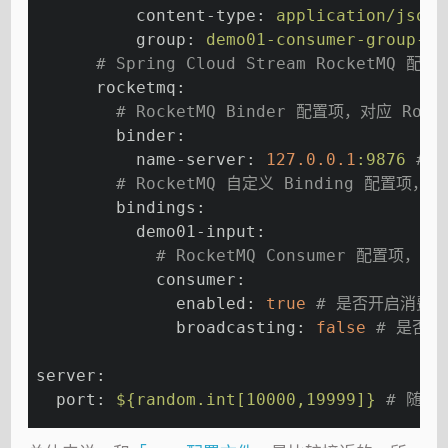
          content-type:
application/json
          group:
demo01-consumer-group-DE
# Spring Cloud Stream RocketMQ 配置
      rocketmq:
# RocketMQ Binder 配置项，对应 Rocket
        binder:
          name-server:
127.0
.0
.1
:9876
# R
# RocketMQ 自定义 Binding 配置项，对应 
        bindings:
          demo01-input:
# RocketMQ Consumer 配置项，对应 
            consumer:
              enabled:
true
# 是否开启消费，
              broadcasting:
false
# 是否使
server:
  port:
${random.int[10000,19999]}
# 随机