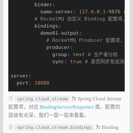
        binder:
          name-server:
127.0
.0
.1
:9876
# R
# RocketMQ 自定义 Binding 配置项，对应 
        bindings:
          demo01-output:
# RocketMQ Producer 配置项，对应 
            producer:
              group:
test
# 生产者分组
              sync:
true
# 是否同步发送消息，
server:
  port:
18080
①
为 Spring Cloud Stream
spring.cloud.stream
配置项，对应
BindingServiceProperties
类。配置的
层级有点深，我们一层一层来看看。
②
为 Binding
spring.cloud.stream.bindings