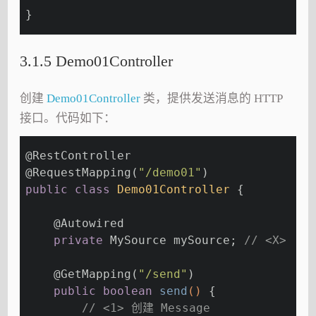
}
3.1.5 Demo01Controller
创建
Demo01Controller
类，提供发送消息的 HTTP
接口。代码如下：
@RestController
@RequestMapping
(
"/demo01"
)
public
class
Demo01Controller
{
@Autowired
private
 MySource mySource; 
// <X>
@GetMapping
(
"/send"
)
public
boolean
send
()
{
// <1> 创建 Message