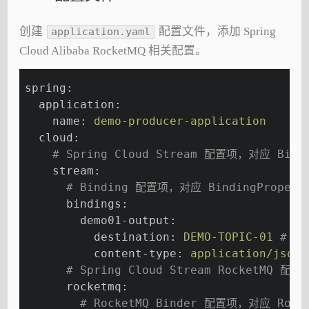
创建
配置文件，添加 Spring
application.yaml
Cloud Alibaba RocketMQ 相关配置。
spring:
  application:
    name:
demo-producer-application
  cloud:
# Spring Cloud Stream 配置项，对应 Bindi
    stream:
# Binding 配置项，对应 BindingProperti
      bindings:
        demo01-output:
          destination:
DEMO-TOPIC-01
# 目
          content-type:
application/json
# Spring Cloud Stream RocketMQ 配置
      rocketmq:
# RocketMQ Binder 配置项，对应 Rocket