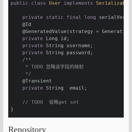
public
class
User
implements
Serializable
private
static
final
long
 serialVersi
@Id
@GeneratedValue
(strategy = Generation
private
 Long id;
private
 String username;
private
 String password;
/**
     * TODO 忽略该字段的映射
     */
@Transient
private
 String  email;
// TODO  省略get set
}
Repository