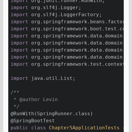
import
 org.junit.runner.RunWith;
import
 org.slf4j.Logger;
import
 org.slf4j.LoggerFactory;
import
 org.springframework.beans.factory.
import
 org.springframework.boot.test.cont
import
 org.springframework.data.domain.Pa
import
 org.springframework.data.domain.Pa
import
 org.springframework.data.domain.Pa
import
 org.springframework.data.domain.So
import
 org.springframework.test.context.j
import
 java.util.List;
/**
 * 
@author
 Levin
 */
@RunWith
(SpringRunner.class)
@SpringBootTest
public
class
Chapter5ApplicationTests
{