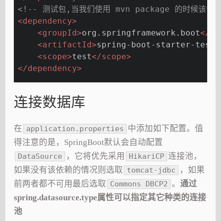
<!-- 测试包,当我们使用 mvn package 的时候该
<
dependency
>
<
groupId
>
org.springframework.boot
</
gr
<
artifactId
>
spring-boot-starter-test
<
<
scope
>
test
</
scope
>
</
dependency
>
连接数据库
在
中添加如下配置。值
application.properties
得注意的是，SpringBoot默认会自动配置
，它将优先采用
连接池，
DataSource
HikariCP
如果没有该依赖的情况则选取
，如果
tomcat-jdbc
前两者都不可用最后选取
。
通过
Commons DBCP2
spring.datasource.type属性可以指定其它种类的连接
池