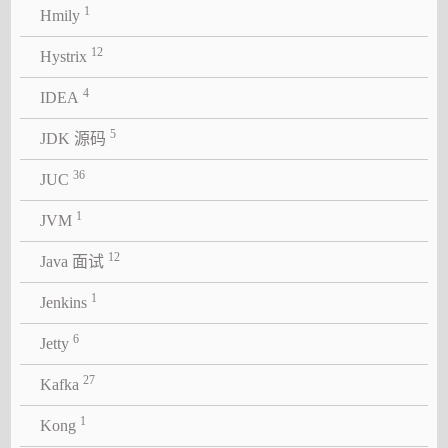
1
Hmily
12
Hystrix
4
IDEA
5
JDK 源码
36
JUC
1
JVM
12
Java 面试
1
Jenkins
6
Jetty
27
Kafka
1
Kong