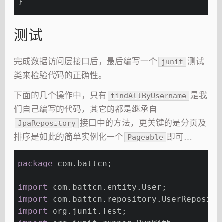
}
测试
完成数据访问层接口后，最后编写一个
测试
junit
类来检验代码的正确性。
下面的几个操作中，只有
是我
findAllByUsername
们自己编写的代码，其它的都是继承自
接口中的方法，更关键的是分页及
JpaRepository
排序是如此的简单实例化一个
即可…
Pageable
package
 com.battcn;
import
 com.battcn.entity.User;
import
 com.battcn.repository.UserReposito
import
 org.junit.Test;