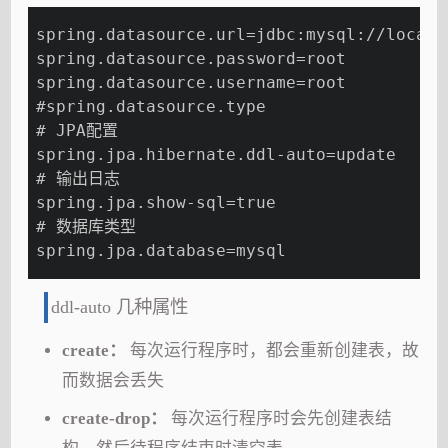
spring.datasource.url=jdbc:mysql://localh
spring.datasource.password=root
spring.datasource.username=root
#spring.datasource.type
# JPA配置
spring.jpa.hibernate.ddl-auto=update
# 输出日志
spring.jpa.show-sql=true
# 数据库类型
spring.jpa.database=mysql
ddl-auto 几种属性
create：
每次运行程序时，都会重新创建表，故
而数据会丢失
create-drop：
每次运行程序时会先创建表结