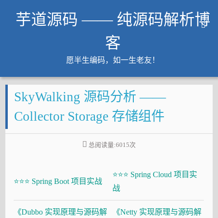
芋道源码 —— 纯源码解析博
客
愿半生编码，如一生老友！
文章
SkyWalking 源码分析 ——
知识星球
Github
Collector Storage 存储组件
微信公众号
工作内推
总阅读量:
6015
次
友链
⭐⭐⭐ Spring Cloud 项目实
大厂面试必备
⭐⭐⭐ Spring Boot 项目实战
战
Java 超神之路
《Dubbo 实现原理与源码解
《Netty 实现原理与源码解