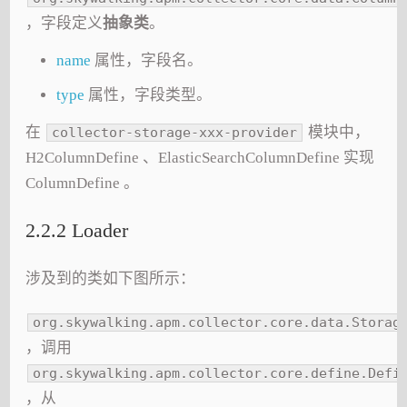
，字段定义
抽象类
。
name
属性，字段名。
type
属性，字段类型。
在
模块中，
collector-storage-xxx-provider
H2ColumnDefine 、ElasticSearchColumnDefine 实现
ColumnDefine 。
2.2.2 Loader
涉及到的类如下图所示：
org.skywalking.apm.collector.core.data.Storag
，调用
org.skywalking.apm.collector.core.define.Defi
，从