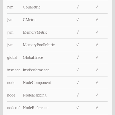
jvm
CpuMetric
√
√
jvm
CMetric
√
√
jvm
MemoryMetric
√
√
jvm
MemoryPoolMetric
√
√
global
GlobalTrace
√
√
instance
InstPerformance
√
√
node
NodeComponent
√
√
node
NodeMapping
√
√
noderef
NodeReference
√
√