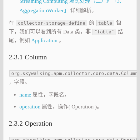
Streaming Computing 流式处理（二）》「3.
AggregationWorker」
详细解析。
在
的
包
collector-storage-define
table
下，我们可以看到所有 Data 类，
非
结
"Table"
尾，例如
Application
。
2.3.1 Column
org.skywalking.apm.collector.core.data.Column
，字段。
name
属性，字段名。
operation
属性，操作( Operation )。
2.3.2 Operation
org.skywalking.apm.collector.core.data.Operat