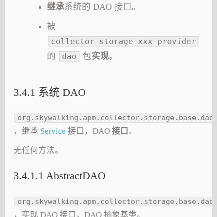
继承
系统的 DAO 接口。
被
collector-storage-xxx-provider
的
包
实现
。
dao
3.4.1 系统 DAO
org.skywalking.apm.collector.storage.base.dao
，继承
Service
接口，DAO
接口
。
无任何方法。
3.4.1.1 AbstractDAO
org.skywalking.apm.collector.storage.base.dao
，实现 DAO 接口，DAO 抽象基类。