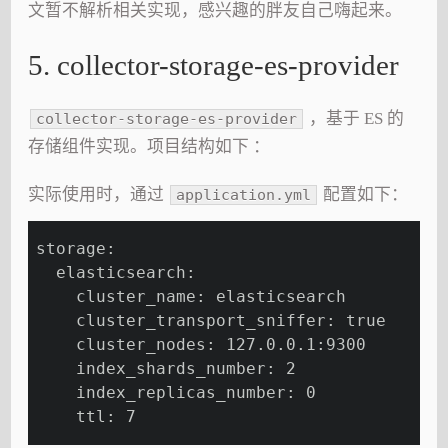
文暂不解析相关实现，感兴趣的胖友自己嗨起来。
5. collector-storage-es-provider
，基于 ES 的
collector-storage-es-provider
存储组件实现。项目结构如下 ：
实际使用时，通过
配置如下：
application.yml
storage:
  elasticsearch:
    cluster_name: elasticsearch
    cluster_transport_sniffer: true
    cluster_nodes: 127.0.0.1:9300
    index_shards_number: 2
    index_replicas_number: 0
    ttl: 7