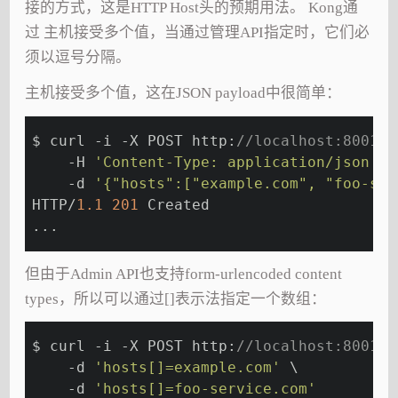
接的方式，这是HTTP Host头的预期用法。 Kong通
过 主机接受多个值，当通过管理API指定时，它们必
须以逗号分隔。
主机接受多个值，这在JSON payload中很简单：
$ curl -i -X POST http:
//localhost:8001/r
    -H 
'Content-Type: application/json'
 \
    -d 
'{"hosts":["example.com", "foo-ser
HTTP/
1.1
201
 Created
...
但由于Admin API也支持form-urlencoded content
types，所以可以通过[]表示法指定一个数组：
$ curl -i -X POST http:
//localhost:8001/r
    -d 
'hosts[]=example.com'
 \
    -d 
'hosts[]=foo-service.com'