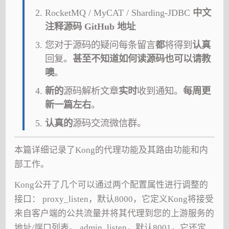
RocketMQ / MyCAT / Sharding-JDBC
中文
注释源码 GitHub 地址
您对于源码的疑问每条留言
都
将得到
认真
回复。
甚至不知道如何读源码也可以请教
噢
。
新的
源码解析文章
实时
收到通知。
每周更
新一篇左右
。
认真的
源码交流微信群。
本篇详细记录了Kong的代理功能及其路由功能和内
部工作。
Kong公开了几个可以通过两个配置属性进行调整的
接口： proxy_listen，默认8000，它定义Kong将接受
来自客户端的公共流量并将其代理到您的上游服务的
地址/端口列表。 admin_listen，默认8001，它还定