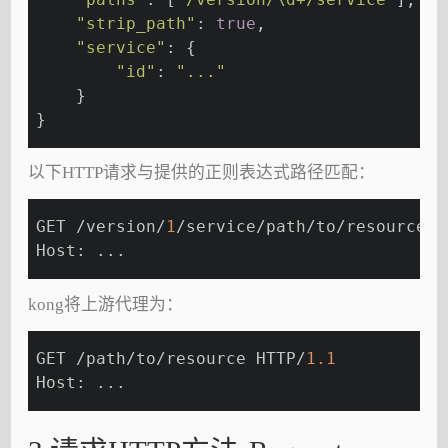
"strip_path"
: 
true
,
"service"
: {
"id"
: 
"..."
    }
}
以下HTTP请求与提供的正则表达式路径匹配：
GET /version/
1
/service/path/to/resource H
Host: ...
kong将上游代理为：
GET /path/to/resource HTTP/
1.1
Host: ...