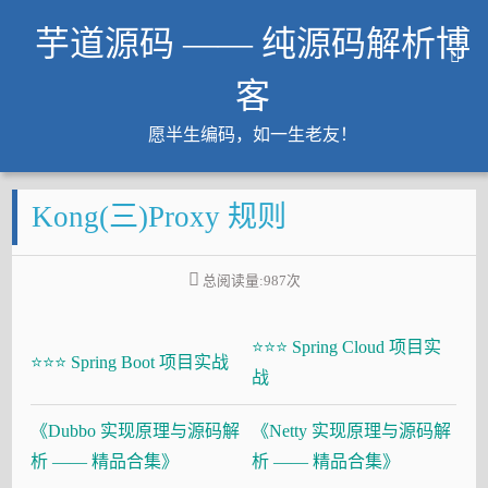
芋道源码 —— 纯源码解析博
客
愿半生编码，如一生老友！
文章
Kong(三)Proxy 规则
知识星球
Github
总阅读量:
987
次
微信公众号
工作内推
⭐⭐⭐ Spring Cloud 项目实
友链
⭐⭐⭐ Spring Boot 项目实战
战
大厂面试必备
《Dubbo 实现原理与源码解
《Netty 实现原理与源码解
Java 超神之路
析 —— 精品合集》
析 —— 精品合集》