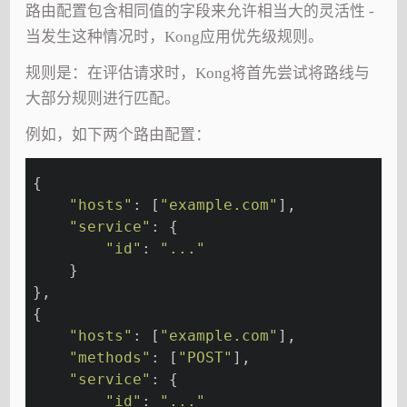
路由配置包含相同值的字段来允许相当大的灵活性 -
当发生这种情况时，Kong应用优先级规则。
规则是：在评估请求时，Kong将首先尝试将路线与
大部分规则进行匹配。
例如，如下两个路由配置：
{
"hosts"
: [
"example.com"
],
"service"
: {
"id"
: 
"..."
    }
},
{
"hosts"
: [
"example.com"
],
"methods"
: [
"POST"
],
"service"
: {
"id"
: 
"..."