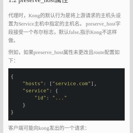
代理时，Kong的默认行为是将上游请求的主机头设
置为Service主机中指定的主机名。 preserve_host字
段接受一个布尔标志，默认false,指示Kong不这样
做。
例如，如果preserve_host属性未更改且route配置如
下：
{
"hosts"
: [
"service.com"
],
"service"
: {
"id"
: 
"..."
    }
}
客户端可能向kong发出的一个请求：