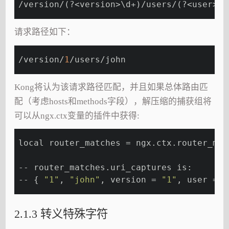
/version/(?<version>\d+)/users/(?<user>\S
请求路径如下：
/version/
1
/users/john
Kong将认为该请求路径匹配，并且如果总体路由匹
配（考虑hosts和methods字段），解压缩的捕获组将
可以从ngx.ctx变量的插件中获得:
local router_matches = ngx.ctx.router_mat
-- router_matches.uri_captures is:
-- { 
"1"
, 
"john"
, version = 
"1"
, user = 
"
2.1.3 转义特殊字符