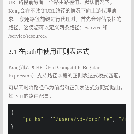
URL路径前缀有一个路由路径值。默认情况下，
Kong会在不改变URL路径的情况下向上游代理请
求。 使用路径前缀进行代理时，首先会评估最长的
路径。这使您可以定义两条路径：/service 和
/service/resource。
2.1 在path中使用正则表达式
Kong通过PCRE（Perl Compatible Regular
Expression）支持路径字段的正则表达式模式匹配。
可以同时将路径作为前缀和正则表达式分配给路由，
如下面的路由配置：
{
"paths"
: [
"/users/\d+/profile"
, 
"/fol
}