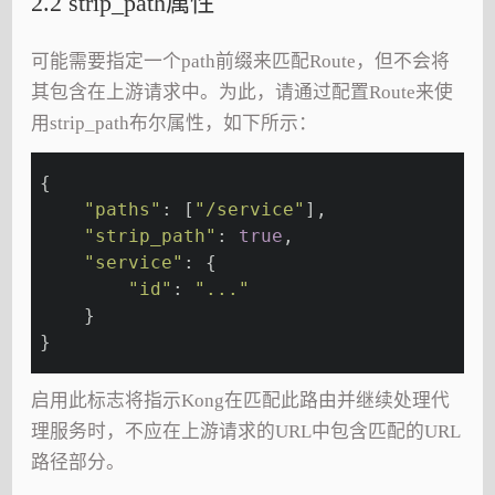
2.2 strip_path属性
可能需要指定一个path前缀来匹配Route，但不会将
其包含在上游请求中。为此，请通过配置Route来使
用strip_path布尔属性，如下所示：
{
"paths"
: [
"/service"
],
"strip_path"
: 
true
,
"service"
: {
"id"
: 
"..."
    }
}
启用此标志将指示Kong在匹配此路由并继续处理代
理服务时，不应在上游请求的URL中包含匹配的URL
路径部分。