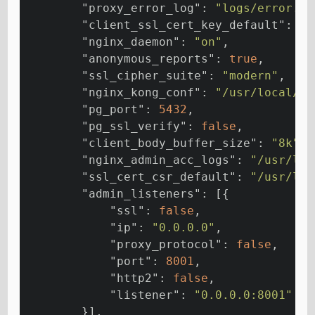
"proxy_error_log"
: 
"logs/error.lo
"client_ssl_cert_key_default"
: 
"/
"nginx_daemon"
: 
"on"
,
"anonymous_reports"
: 
true
,
"ssl_cipher_suite"
: 
"modern"
,
"nginx_kong_conf"
: 
"/usr/local/op
"pg_port"
: 
5432
,
"pg_ssl_verify"
: 
false
,
"client_body_buffer_size"
: 
"8k"
,
"nginx_admin_acc_logs"
: 
"/usr/loc
"ssl_cert_csr_default"
: 
"/usr/loc
"admin_listeners"
: [{
"ssl"
: 
false
,
"ip"
: 
"0.0.0.0"
,
"proxy_protocol"
: 
false
,
"port"
: 
8001
,
"http2"
: 
false
,
"listener"
: 
"0.0.0.0:8001"
        }],