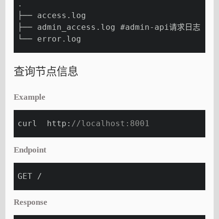
.
├── access.log
├── admin_access.log #admin-api请求日志
└── error.log
查询节点信息
Example
curl  http:
//localhost:8001
Endpoint
GET /
Response