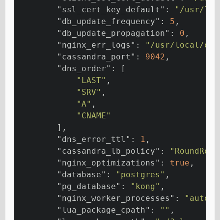
"ssl_cert_key_default"
: 
"/usr/loc
"db_update_frequency"
: 
5
,
"db_update_propagation"
: 
0
,
"nginx_err_logs"
: 
"/usr/local/opt
"cassandra_port"
: 
9042
,
"dns_order"
: [
"LAST"
,
"SRV"
,
"A"
,
"CNAME"
        ],
"dns_error_ttl"
: 
1
,
"cassandra_lb_policy"
: 
"RoundRobi
"nginx_optimizations"
: 
true
,
"database"
: 
"postgres"
,
"pg_database"
: 
"kong"
,
"nginx_worker_processes"
: 
"auto"
,
"lua_package_cpath"
: 
""
,