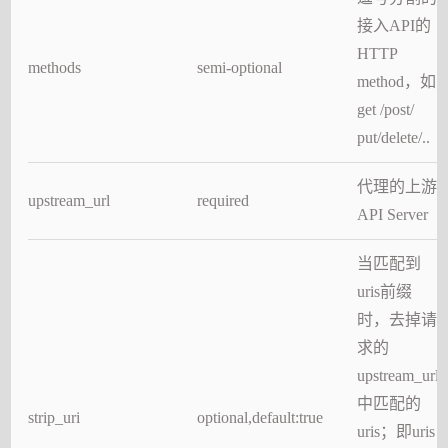
接入API的
HTTP
methods
semi-optional
method，如
get /post/
put/delete/..
代理的上游
upstream_url
required
API Server
当匹配到
uris前缀
时，去掉请
求的
upstream_url
中匹配的
strip_uri
optional,default:true
uris；即uris