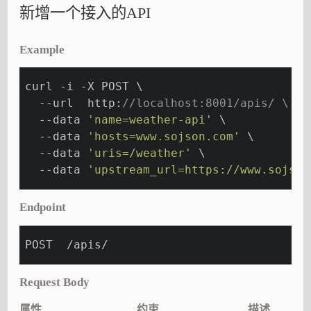
新增一个接入的API
Example
curl -i -X POST \
  --url  http:
//localhost:8001/apis/ \
  --data 
'name=weather-api'
 \
  --data 
'hosts=www.sojson.com'
 \
  --data 
'uris=/weather'
 \
  --data 
'upstream_url=https://www.sojson
Endpoint
POST  /apis/
Request Body
属性
约束
描述