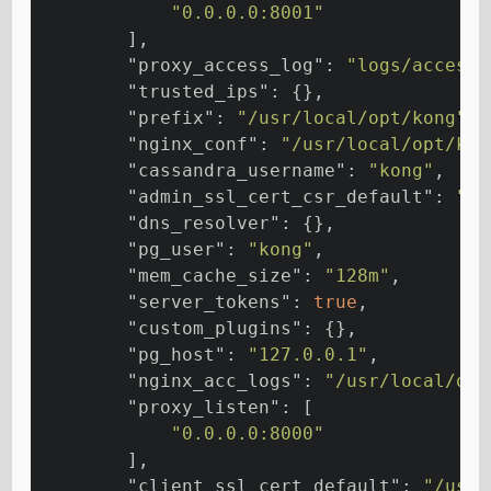
"0.0.0.0:8001"
        ],
"proxy_access_log"
: 
"logs/access.
"trusted_ips"
: {},
"prefix"
: 
"/usr/local/opt/kong"
,
"nginx_conf"
: 
"/usr/local/opt/kon
"cassandra_username"
: 
"kong"
,
"admin_ssl_cert_csr_default"
: 
"/u
"dns_resolver"
: {},
"pg_user"
: 
"kong"
,
"mem_cache_size"
: 
"128m"
,
"server_tokens"
: 
true
,
"custom_plugins"
: {},
"pg_host"
: 
"127.0.0.1"
,
"nginx_acc_logs"
: 
"/usr/local/opt
"proxy_listen"
: [
"0.0.0.0:8000"
        ],
"client_ssl_cert_default"
: 
"/usr/