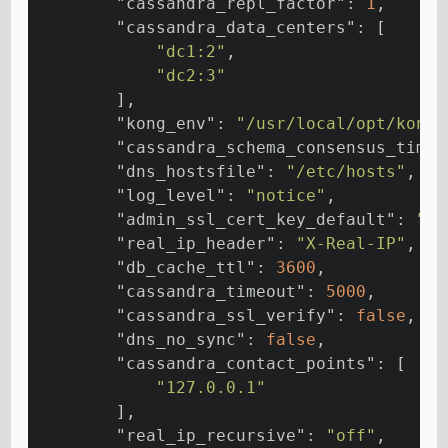
"cassandra_repl_factor"
: 
1
,
"cassandra_data_centers"
: [
"dc1:2"
,
"dc2:3"
        ],
"kong_env"
: 
"/usr/local/opt/kong/
"cassandra_schema_consensus_timeo
"dns_hostsfile"
: 
"/etc/hosts"
,
"log_level"
: 
"notice"
,
"admin_ssl_cert_key_default"
: 
"/u
"real_ip_header"
: 
"X-Real-IP"
,
"db_cache_ttl"
: 
3600
,
"cassandra_timeout"
: 
5000
,
"cassandra_ssl_verify"
: 
false
,
"dns_no_sync"
: 
false
,
"cassandra_contact_points"
: [
"127.0.0.1"
        ],
"real_ip_recursive"
: 
"off"
,