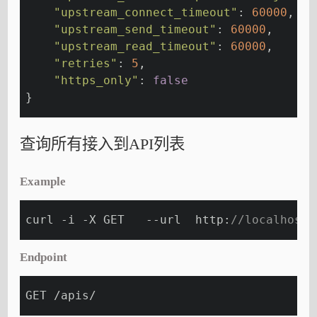
"upstream_connect_timeout"
: 
60000
,
"upstream_send_timeout"
: 
60000
,
"upstream_read_timeout"
: 
60000
,
"retries"
: 
5
,
"https_only"
: 
false
}
查询所有接入到API列表
Example
curl -i -X GET   --url  http:
//localhost:
Endpoint
GET /apis/