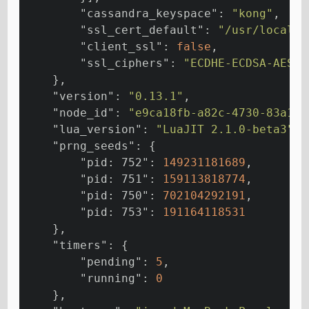
"cassandra_keyspace"
: 
"kong"
,
"ssl_cert_default"
: 
"/usr/local/o
"client_ssl"
: 
false
,
"ssl_ciphers"
: 
"ECDHE-ECDSA-AES25
    },
"version"
: 
"0.13.1"
,
"node_id"
: 
"e9ca18fb-a82c-4730-83a1-6
"lua_version"
: 
"LuaJIT 2.1.0-beta3"
,
"prng_seeds"
: {
"pid: 752"
: 
149231181689
,
"pid: 751"
: 
159113818774
,
"pid: 750"
: 
702104292191
,
"pid: 753"
: 
191164118531
    },
"timers"
: {
"pending"
: 
5
,
"running"
: 
0
    },