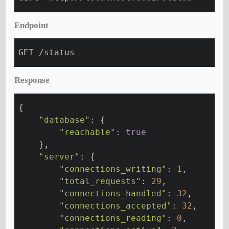
Endpoint
GET /status
Response
{
"database"
: {
"reachable"
: 
true
    },
"server"
: {
"connections_writing"
: 
1
,
"total_requests"
: 
29
,
"connections_handled"
: 
32
,
"connections_accepted"
: 
32
,
"connections_reading"
: 
0
,