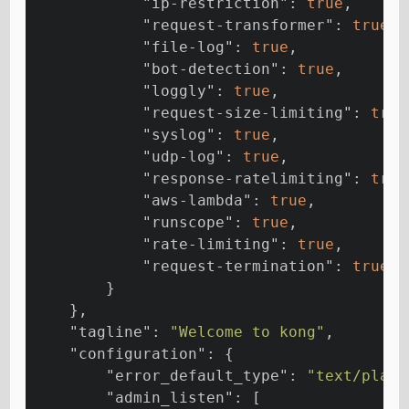
"ip-restriction"
: 
true
,
"request-transformer"
: 
true
,
"file-log"
: 
true
,
"bot-detection"
: 
true
,
"loggly"
: 
true
,
"request-size-limiting"
: 
true
"syslog"
: 
true
,
"udp-log"
: 
true
,
"response-ratelimiting"
: 
true
"aws-lambda"
: 
true
,
"runscope"
: 
true
,
"rate-limiting"
: 
true
,
"request-termination"
: 
true
        }
    },
"tagline"
: 
"Welcome to kong"
,
"configuration"
: {
"error_default_type"
: 
"text/plain
"admin_listen"
: [