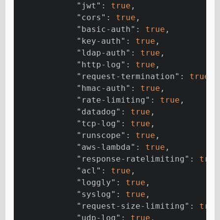
"jwt"
: 
true
,
"cors"
: 
true
,
"basic-auth"
: 
true
,
"key-auth"
: 
true
,
"ldap-auth"
: 
true
,
"http-log"
: 
true
,
"request-termination"
: 
true
,
"hmac-auth"
: 
true
,
"rate-limiting"
: 
true
,
"datadog"
: 
true
,
"tcp-log"
: 
true
,
"runscope"
: 
true
,
"aws-lambda"
: 
true
,
"response-ratelimiting"
: 
true
"acl"
: 
true
,
"loggly"
: 
true
,
"syslog"
: 
true
,
"request-size-limiting"
: 
true
"udp-log"
: 
true
,