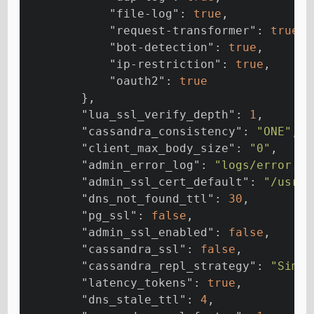
"file-log"
: 
true
,
"request-transformer"
: 
true
,
"bot-detection"
: 
true
,
"ip-restriction"
: 
true
,
"oauth2"
: 
true
        },
"lua_ssl_verify_depth"
: 
1
,
"cassandra_consistency"
: 
"ONE"
,
"client_max_body_size"
: 
"0"
,
"admin_error_log"
: 
"logs/error.lo
"admin_ssl_cert_default"
: 
"/usr/l
"dns_not_found_ttl"
: 
30
,
"pg_ssl"
: 
false
,
"admin_ssl_enabled"
: 
false
,
"cassandra_ssl"
: 
false
,
"cassandra_repl_strategy"
: 
"Simpl
"latency_tokens"
: 
true
,
"dns_stale_ttl"
: 
4
,