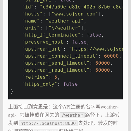
"id"
: 
"c347a69e-d81e-402b-87b0-c8cf25
"hosts"
: [
"www.sojson.com"
],
"name"
: 
"weather-api"
,
"uris"
: [
"\/weather"
],
"http_if_terminated"
: 
false
,
"preserve_host"
: 
false
,
"upstream_url"
: 
"https://www.sojson.c
"upstream_connect_timeout"
: 
60000
,
"upstream_send_timeout"
: 
60000
,
"upstream_read_timeout"
: 
60000
,
"retries"
: 
5
,
"https_only"
: 
false
}
上面接口到意思是：这个API注册的名字叫weather-
api。它被挂载在网关的
路径下，上游转
/weather
发到
去处理，转发的时
http://localhost:8000