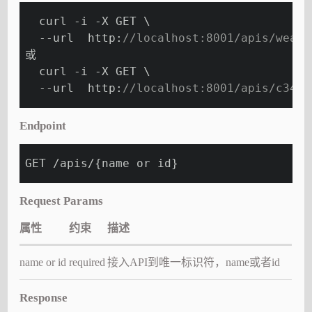
  curl -i -X GET \
  --url  http:
//localhost:8001/apis/weath
或
  curl -i -X GET \
  --url  http:
//localhost:8001/apis/c347a
Endpoint
GET /apis/{name or id}
Request Params
属性
约束
描述
name or id
required
接入API到唯一标识符，name或者id
Response