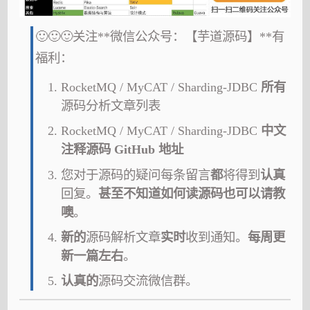
🙂🙂🙂关注**微信公众号：【芋道源码】**有
福利：
RocketMQ / MyCAT / Sharding-JDBC
所有
源码分析文章列表
RocketMQ / MyCAT / Sharding-JDBC
中文
注释源码 GitHub 地址
您对于源码的疑问每条留言
都
将得到
认真
回复。
甚至不知道如何读源码也可以请教
噢
。
新的
源码解析文章
实时
收到通知。
每周更
新一篇左右
。
认真的
源码交流微信群。