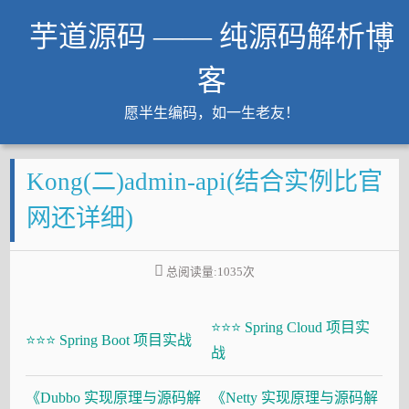
芋道源码 —— 纯源码解析博
客
愿半生编码，如一生老友！
文章
Kong(二)admin-api(结合实例比官
知识星球
Github
网还详细)
微信公众号
工作内推
总阅读量:
1035
次
友链
⭐⭐⭐ Spring Cloud 项目实
大厂面试必备
⭐⭐⭐ Spring Boot 项目实战
战
Java 超神之路
《Dubbo 实现原理与源码解
《Netty 实现原理与源码解