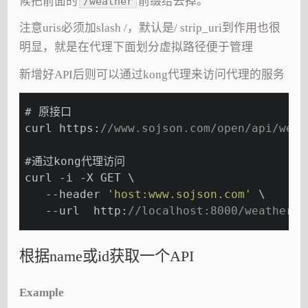
候把前面的
前缀给去掉。
/weather
注意uris必须加slash /，默认是/ strip_uri到作用也很
明显，就是在代理下面划分虚拟路径便于管理
新增好API后则可以通过kong代理来访问代理的服务
# 原接口
curl https:
//www.sojson.com/open/api/wea
#通过kong代理访问
curl -i -X GET \
   --header 
'host:www.sojson.com'
 \
   --url  http:
//localhost:8000/weather?
根据name或id获取一个API
Example