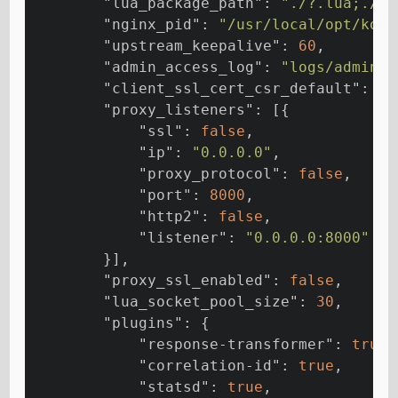
"lua_package_path"
: 
"./?.lua;./?/
"nginx_pid"
: 
"/usr/local/opt/kong
"upstream_keepalive"
: 
60
,
"admin_access_log"
: 
"logs/admin_a
"client_ssl_cert_csr_default"
: 
"/
"proxy_listeners"
: [{
"ssl"
: 
false
,
"ip"
: 
"0.0.0.0"
,
"proxy_protocol"
: 
false
,
"port"
: 
8000
,
"http2"
: 
false
,
"listener"
: 
"0.0.0.0:8000"
        }],
"proxy_ssl_enabled"
: 
false
,
"lua_socket_pool_size"
: 
30
,
"plugins"
: {
"response-transformer"
: 
true
,
"correlation-id"
: 
true
,
"statsd"
: 
true
,