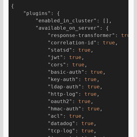
{
"plugins"
: {
"enabled_in_cluster"
: [],
"available_on_server"
: {
"response-transformer"
: 
true
,
"correlation-id"
: 
true
,
"statsd"
: 
true
,
"jwt"
: 
true
,
"cors"
: 
true
,
"basic-auth"
: 
true
,
"key-auth"
: 
true
,
"ldap-auth"
: 
true
,
"http-log"
: 
true
,
"oauth2"
: 
true
,
"hmac-auth"
: 
true
,
"acl"
: 
true
,
"datadog"
: 
true
,
"tcp-log"
: 
true
,