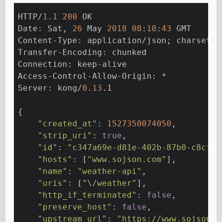
HTTP/
1.1
200
 OK
Date: Sat, 
26
 May 
2018
08
:
18
:
43
 GMT
Content-Type: application/json; charset=u
Transfer-Encoding: chunked
Connection: keep-alive
Access-Control-Allow-Origin: *
Server: kong/
0.13
.1
{
"created_at"
: 
1527350074050
,
"strip_uri"
: 
true
,
"id"
: 
"c347a69e-d81e-402b-87b0-c8cf25
"hosts"
: [
"www.sojson.com"
],
"name"
: 
"weather-api"
,
"uris"
: [
"\/weather"
],
"http_if_terminated"
: 
false
,
"preserve_host"
: 
false
,
"upstream_url"
: 
"https://www.sojson.c