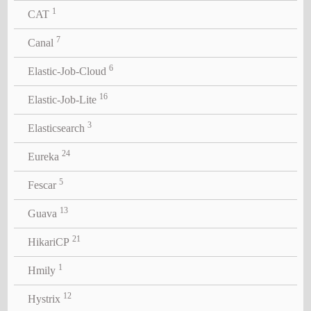
1
CAT
7
Canal
6
Elastic-Job-Cloud
16
Elastic-Job-Lite
3
Elasticsearch
24
Eureka
5
Fescar
13
Guava
21
HikariCP
1
Hmily
12
Hystrix