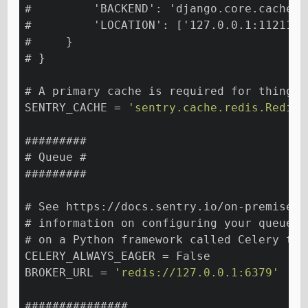
#         'BACKEND': 'django.core.cache.b
#         'LOCATION': ['127.0.0.1:11211']
#     }
# }
# A primary cache is required for things 
SENTRY_CACHE = 
'sentry.cache.redis.RedisC
#########
# Queue #
#########
# See https://docs.sentry.io/on-premise/s
# information on configuring your queue b
# on a Python framework called Celery to 
CELERY_ALWAYS_EAGER = False
BROKER_URL = 
'redis://127.0.0.1:6379'
###############