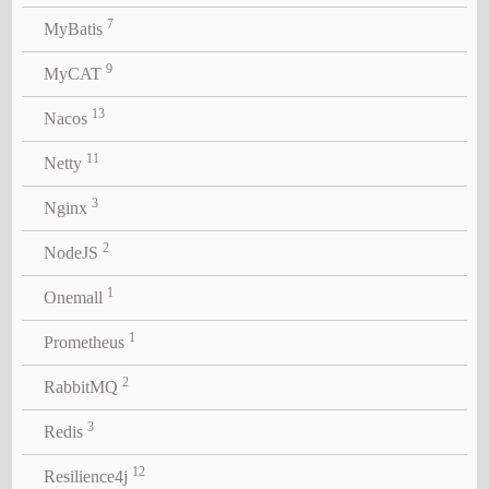
7
MyBatis
9
MyCAT
13
Nacos
11
Netty
3
Nginx
2
NodeJS
1
Onemall
1
Prometheus
2
RabbitMQ
3
Redis
12
Resilience4j