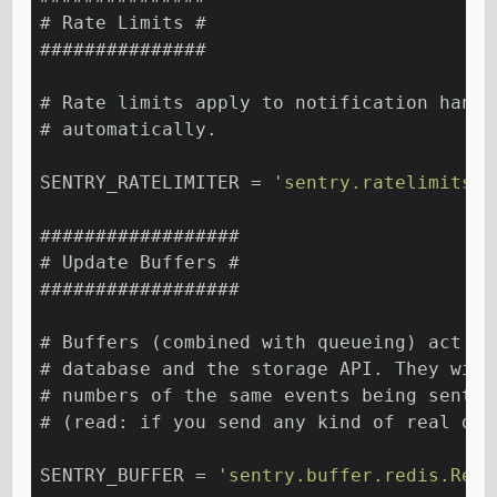
# Rate Limits #
###############
# Rate limits apply to notification handl
# automatically.
SENTRY_RATELIMITER = 
'sentry.ratelimits.r
##################
# Update Buffers #
##################
# Buffers (combined with queueing) act as
# database and the storage API. They will
# numbers of the same events being sent t
# (read: if you send any kind of real dat
SENTRY_BUFFER = 
'sentry.buffer.redis.Redi