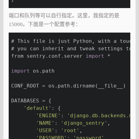
端口和队列等可以自行指定。这里，我指定的是
15000。下面是一个配置参考：
# This file is just Python, with a touch 
# you can inherit and tweak settings to y
from sentry.conf.server 
import
 *
import
 os.path
CONF_ROOT = os.path.dirname(__file__)
DATABASES = {
'default'
: {
'ENGINE'
: 
'django.db.backends.mys
'NAME'
: 
'django_sentry'
,
'USER'
: 
'root'
,
'PASSWORD'
: 
'password'
,