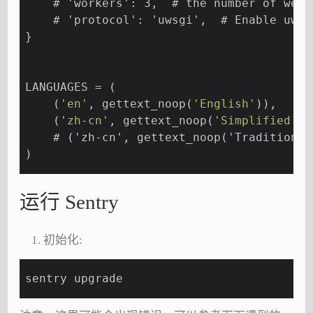
    # 'workers': 3,  # the number of web 
    # 'protocol': 'uwsgi',  # Enable uwsg
}
LANGUAGES = (
    (
'en'
, gettext_noop(
'English'
)),
    (
'zh-cn'
, gettext_noop(
'Simplified Ch
    # ('zh-cn', gettext_noop('Traditional
)
运行 Sentry
初始化:
sentry upgrade