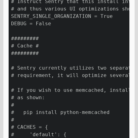
# Instruct Sentry that this install inten
# and thus various UI optimizations shoul
SENTRY_SINGLE_ORGANIZATION = True
DEBUG = False
#########
# Cache #
#########
# Sentry currently utilizes two separate 
# requirement, it will optimize several h
# If you wish to use memcached, install t
# as shown:
#
#   pip install python-memcached
#
# CACHES = {
#     'default': {