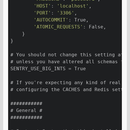
'HOST'
: 
'localhost'
,
'PORT'
: 
'3306'
,
'AUTOCOMMIT'
: True,
'ATOMIC_REQUESTS'
: False,
    }
}
# You should not change this setting afte
# unless you have altered all schemas fir
SENTRY_USE_BIG_INTS = True
# If you're expecting any kind of real tr
# configuring the CACHES and Redis settin
###########
# General #
###########