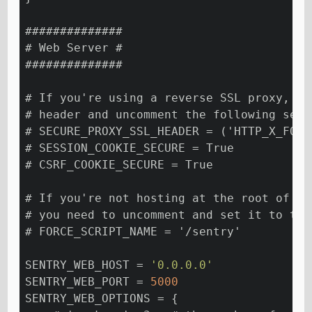
##############
# Web Server #
##############
# If you're using a reverse SSL proxy, yo
# header and uncomment the following sett
# SECURE_PROXY_SSL_HEADER = ('HTTP_X_FORW
# SESSION_COOKIE_SECURE = True
# CSRF_COOKIE_SECURE = True
# If you're not hosting at the root of yo
# you need to uncomment and set it to the
# FORCE_SCRIPT_NAME = '/sentry'
SENTRY_WEB_HOST = 
'0.0.0.0'
SENTRY_WEB_PORT = 
5000
SENTRY_WEB_OPTIONS = {