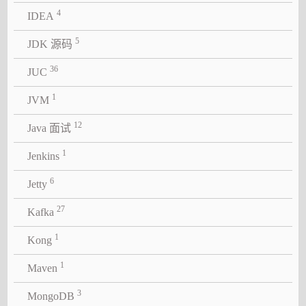
4
IDEA
5
JDK 源码
36
JUC
1
JVM
12
Java 面试
1
Jenkins
6
Jetty
27
Kafka
1
Kong
1
Maven
3
MongoDB