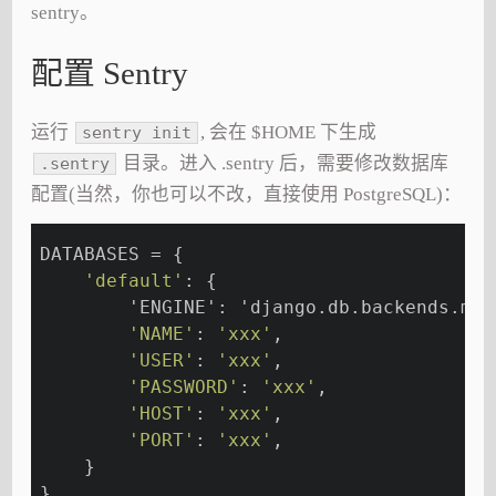
sentry。
配置 Sentry
运行
, 会在 $HOME 下生成
sentry init
目录。进入 .sentry 后，需要修改数据库
.sentry
配置(当然，你也可以不改，直接使用 PostgreSQL)：
DATABASES = {
'default'
: {
        'ENGINE': 'django.db.backends.
'NAME'
: 
'xxx'
,
'USER'
: 
'xxx'
,
'PASSWORD'
: 
'xxx'
,
'HOST'
: 
'xxx'
,
'PORT'
: 
'xxx'
,
    }
}