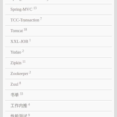
13
Spring-MVC
7
TCC-Transaction
18
Tomcat
1
XXL-JOB
2
Yudao
11
Zipkin
2
Zookeeper
8
Zuul
33
书单
4
工作内推
9
性能测试