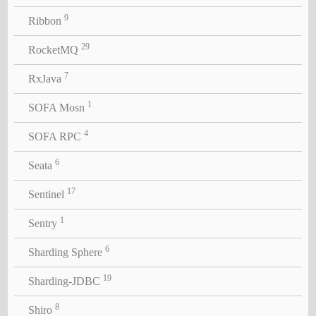
9
Ribbon
29
RocketMQ
7
RxJava
1
SOFA Mosn
4
SOFA RPC
6
Seata
17
Sentinel
1
Sentry
6
Sharding Sphere
19
Sharding-JDBC
8
Shiro