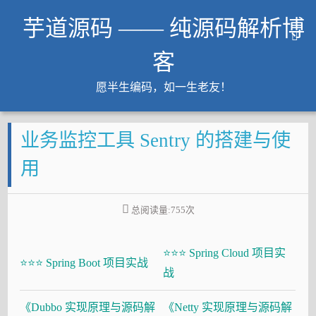
芋道源码 —— 纯源码解析博
客
愿半生编码，如一生老友！
文章
业务监控工具 Sentry 的搭建与使
知识星球
Github
用
微信公众号
工作内推
总阅读量:
755
次
友链
⭐⭐⭐ Spring Cloud 项目实
大厂面试必备
⭐⭐⭐ Spring Boot 项目实战
战
Java 超神之路
《Dubbo 实现原理与源码解
《Netty 实现原理与源码解