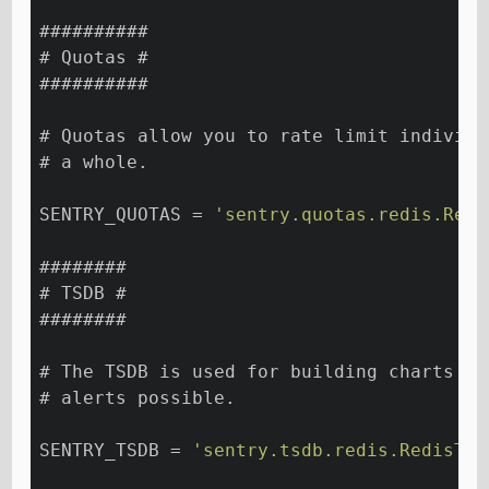
##########
# Quotas #
##########
# Quotas allow you to rate limit individu
# a whole.
SENTRY_QUOTAS = 
'sentry.quotas.redis.Redi
########
# TSDB #
########
# The TSDB is used for building charts as
# alerts possible.
SENTRY_TSDB = 
'sentry.tsdb.redis.RedisTSD