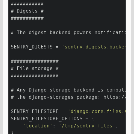
###########
# Digests #
###########
# The digest backend powers notification 
SENTRY_DIGESTS = 
'sentry.digests.backends
################
# File storage #
################
# Any Django storage backend is compatibl
# the django-storages package: https://dj
SENTRY_FILESTORE = 
'django.core.files.sto
SENTRY_FILESTORE_OPTIONS = {
'location'
: 
'/tmp/sentry-files'
,
}