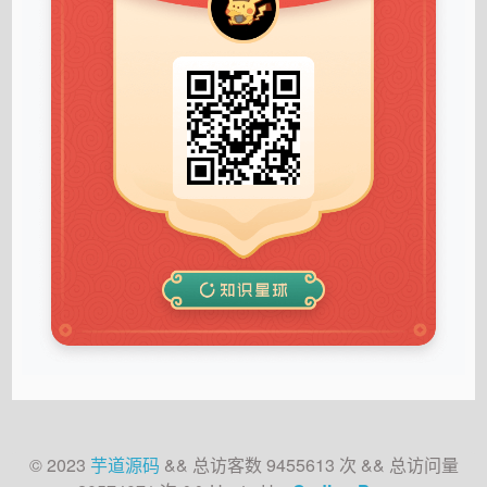
© 2023
芋道源码
&&
总访客数
9455613
次
&&
总访问量