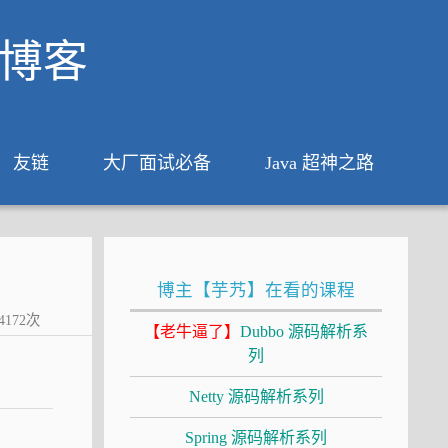
析博客
友链
大厂面试必备
Java 超神之路
博主【芋艿】在看的课程
4172
次
【老牛逼了】
Dubbo 源码解析系
列
Netty 源码解析系列
Spring 源码解析系列