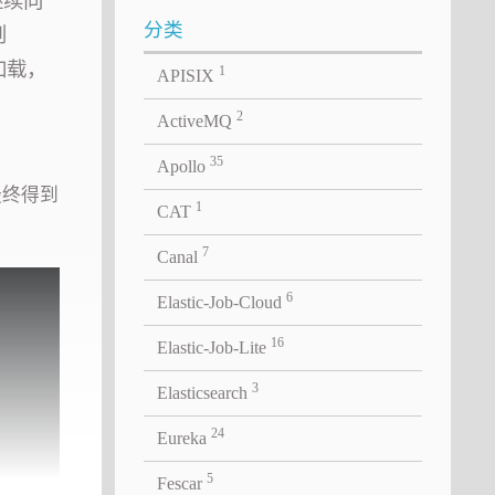
继续向
分类
则
加载，
1
APISIX
2
ActiveMQ
35
Apollo
最终得到
1
CAT
7
Canal
6
Elastic-Job-Cloud
16
Elastic-Job-Lite
3
Elasticsearch
24
Eureka
5
Fescar