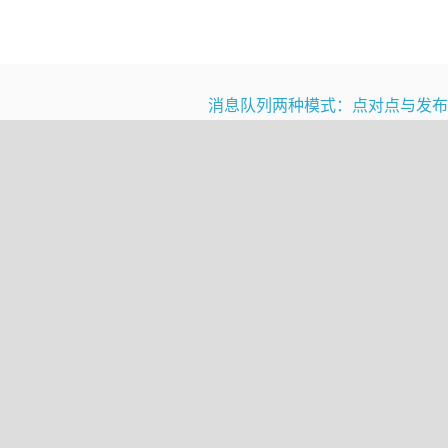
消息队列两种模式：点对点与发
父类加载器已经加载的类，而父类加载器无法使用子类加载器
决所有的类加载器问题。
ice Provider Interface，SPI)，允许第三方为这些接口
XP 等，这些SPI的接口由核心类库提供，却由第三方实现，这样就存
由BootstrapClassLoader加载的；SPI实现的Java类一
pClassLoader是无法找到 SPI 的实现类的，因为它只加载Java
，因为它是最顶层的类加载器。也就是说，双亲委派模型并不能解决
sLoader)加载
类加载器默认就是AppClassLoader。在核心类库使用SP