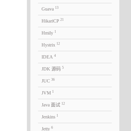
13
Guava
21
HikariCP
1
Hmily
12
Hystrix
4
IDEA
5
JDK 源码
36
JUC
1
JVM
12
Java 面试
1
Jenkins
6
Jetty