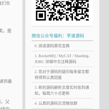
时我们也
载类，是
微信公众号福利：芋道源码
0. 阅读源码葵花宝典
1. RocketMQ / MyCAT / Sharding-
JDBC 详细中文注释源码
2. 您对于源码的疑问每条留言都
将得到认真回复
递到最
3. 新的源码解析文章实时收到通
知，每周六十点更新
器，父
4. 认真的源码交流微信群