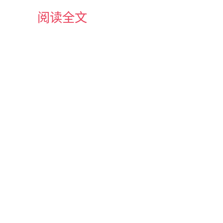
阅读全文
s(name, 
false
);
assOrNull(name);
tion
 e) {}
dClass方法去寻找
者自己实现的，也就是说
方法即可