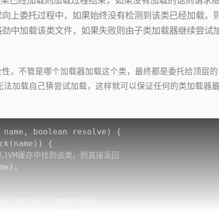
如果已经加载则加载过程结束，如果没有加载的话则请求
der。如果请求向上委托过程中，如果始终没有检测到该类已经加载，
始尝试从其对应路劲中加载该类文件，如果失败则由子类加载器继续尝试
全性，不管是哪个加载器加载这个类，最终都是委托给顶层的
载的，只有父类无法加载自己猜尝试加载，这样就可以保证任何的类加载器
 name, boolean resolve) {
ck(name)) {
从JVM缓存中找到该类，则直接返回
me);
会通过递归从父加载器开始找，
pClassLoader为止