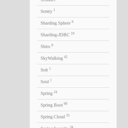
1
Sentry
6
Sharding Sphere
19
Sharding-JDBC
找任
8
Shiro
同加载
42
SkyWalking
1
Solr
1
Soul
24
Spring
99
Spring Boot
sources(name);
33
Spring Cloud
34