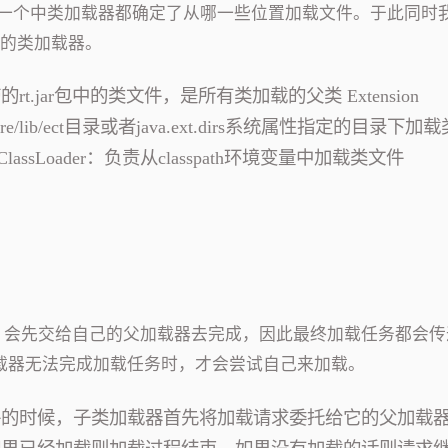
assLoader）每一个中类加载器都确定了从哪一些位置加载文件。于此同
现自己的类加载器。
DK自带的rt.jar包中的类文件，是所有类加载的父类 Extension
re/lib/ect目录或者java.ext.dirs系统属性指定的目录下加
em ClassLoader：负责从classpath环境变量中加载类文件
，会先交给自己的父加载器去完成，因此最终加载任务都会传
，只有当父加载器无法完成加载任务时，才会尝试自己来加载。
件的时候，子类加载器首先将加载请求委托给它的父加载