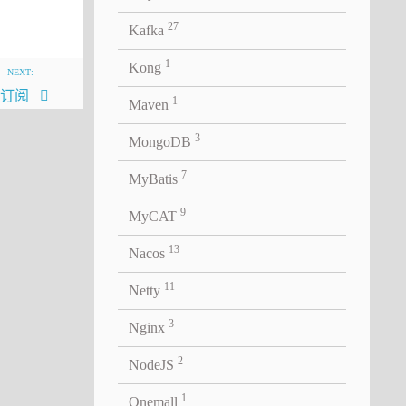
27
Kafka
1
Kong
NEXT:
布订阅
1
Maven
已经加
3
MongoDB
提供实现。
7
MyBatis
在一个
9
MyCAT
般是由
13
Nacos
的核心库。
这个问题
11
Netty
3
Nginx
2
NodeJS
I接口
1
Onemall