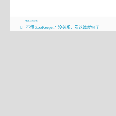
精进
2.双亲委派模型缺陷
PREVIOUS:
不懂 ZooKeeper？没关系，看这篇就够了
在双亲委派模型中，子类加载器可以使用
载的。这就导致了双亲委派模型并不能解
案例：
Java 提供了很多服务提供者接口(Serv
常见的 SPI 有 JDBC、JNDI、JA
问题：SPI 的接口是 Java 核心库的一部分，是
AppClassLoader来加载的。Bootstra
它也不能代理给AppClassLoader
3.使用线程上下文类加载器(ContextClas
如果不做任何的设置，Java应用的线程的上下文