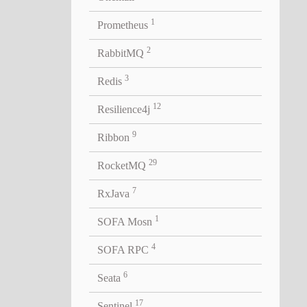
器在很
1
Prometheus
der()获
2
RabbitMQ
3
Redis
12
Resilience4j
9
Ribbon
如，
29
RocketMQ
7
RxJava
1
SOFA Mosn
4
SOFA RPC
6
Seata
17
Sentinel