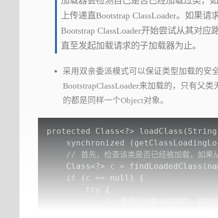
加载器会检测自己是否已经加载过类，
上传递直Bootstrap ClassLoa
Bootstrap ClassLoader开
直至发起加载请求的子加载器为止。
采用双亲委派模式可以保证类型加载的安
BootstrapClassLoader来加
的都是同样一个Object对象。
protected 
Class
<?> loadClass(
String
    synchronized (getClassLoadingLo
// 首先，检查该类是否已经被加载，如果
Class
<?> 
c
 = findLoadedClass(na
if
 (
c
 == null) {
try
 {
// 遵循双亲委派的模型，首先
// 直到父类加载器是Bootstra