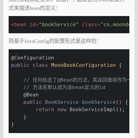
式来描述bean的定义：
<
bean
id
=
"bookService"
class
=
"cn.moondev.
而基于JavaConfig的配置形式是这样的：
@Configuration
public
class
MoonBookConfiguration
{
// 任何标志了@Bean的方法，其返回值将作为一个be
// 方法名默认成为该bean定义的id
@Bean
public
 BookService 
bookService
()
{
return
new
 BookServiceImpl();
    }
}