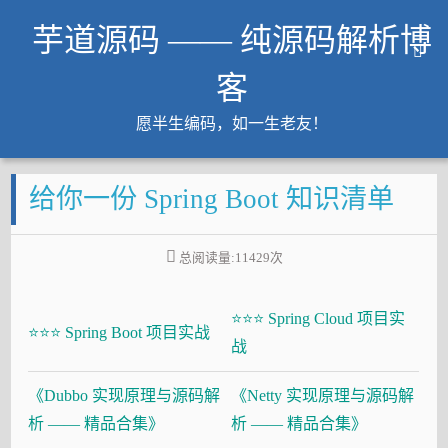
芋道源码 —— 纯源码解析博
客
愿半生编码，如一生老友！
文章
给你一份 Spring Boot 知识清单
知识星球
Github
总阅读量:
11429
次
微信公众号
工作内推
⭐⭐⭐ Spring Cloud 项目实
友链
⭐⭐⭐ Spring Boot 项目实战
战
大厂面试必备
《Dubbo 实现原理与源码解
《Netty 实现原理与源码解
Java 超神之路
析 —— 精品合集》
析 —— 精品合集》