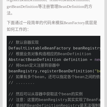
getBeanDefinition等注册管理BeanDefinition的方
法。
下面通过一段简单的代码来模拟BeanFactory底层是
如何工作的：
// 默认容器实现
DefaultListableBeanFactory beanRegistry =
// 根据业务对象构造相应的BeanDefinition
AbstractBeanDefinition definition = 
new
 R
// 将bean定义注册到容器中
beanRegistry.registerBeanDefinition(
"bean
// 如果有多个bean，还可以指定各个bean之间的依赖
// ........
// 然后可以从容器中获取这个bean的实例
// 注意：这里的beanRegistry其实实现了BeanFa
// 单纯的BeanDefinitionRegistry是无法强制转换