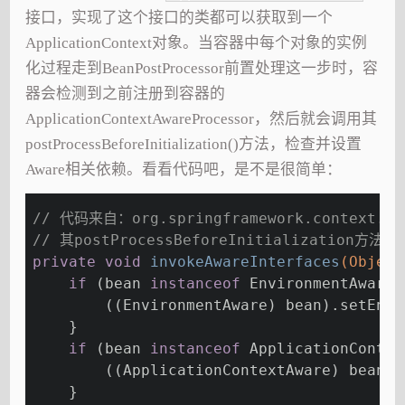
接口，实现了这个接口的类都可以获取到一个
ApplicationContext对象。当容器中每个对象的实例
化过程走到BeanPostProcessor前置处理这一步时，容
器会检测到之前注册到容器的
ApplicationContextAwareProcessor，然后就会调用其
postProcessBeforeInitialization()方法，检查并设置
Aware相关依赖。看看代码吧，是不是很简单：
// 代码来自：org.springframework.context.sup
// 其postProcessBeforeInitialization方法调
private
void
invokeAwareInterfaces
(Object
if
 (bean 
instanceof
 EnvironmentAware)
        ((EnvironmentAware) bean).setEnvi
    }
if
 (bean 
instanceof
 ApplicationContex
        ((ApplicationContextAware) bean).
    }