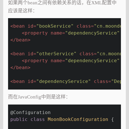
如果两个bean之间有依赖关系的话，在XML配置中
应该是这样：
<
bean
id
=
"bookService"
class
=
"cn.moondev.
<
property
name
=
"dependencyService"
re
</
bean
>
<
bean
id
=
"otherService"
class
=
"cn.moondev
<
property
name
=
"dependencyService"
re
</
bean
>
<
bean
id
=
"dependencyService"
class
=
"Depen
而在JavaConfig中则是这样：
@Configuration
public
class
MoonBookConfiguration
{