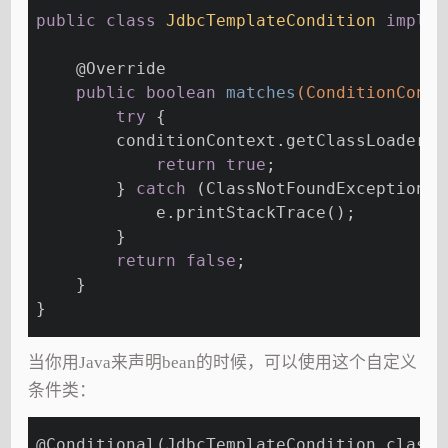
public
class
JdbcTemplateCondition
implem
@Override
public
boolean
matches
(ConditionConte
try
 {
        conditionContext.getClassLoader()
return
true
;
        } 
catch
 (ClassNotFoundException e
            e.printStackTrace();
        }
return
false
;
    }
}
当你用Java来声明bean的时候，可以使用这个自定义
条件类：
@Conditional
(JdbcTemplateCondition.class)