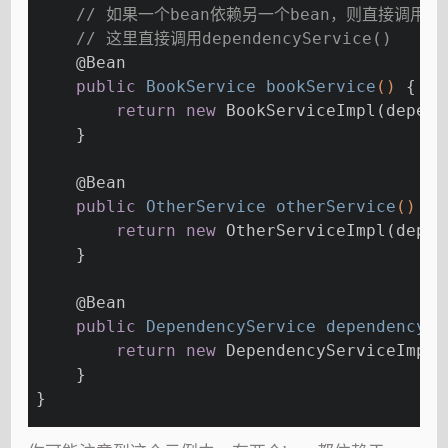
// 如果一个bean依赖另一个bean，则直接调用对应
// 这里直接调用dependencyService()
@Bean
public
 BookService 
bookService
()
{
return
new
 BookServiceImpl(depend
    }
@Bean
public
 OtherService 
otherService
()
{
return
new
 OtherServiceImpl(depen
    }
@Bean
public
 DependencyService 
dependencySe
return
new
 DependencyServiceImpl(
    }
}