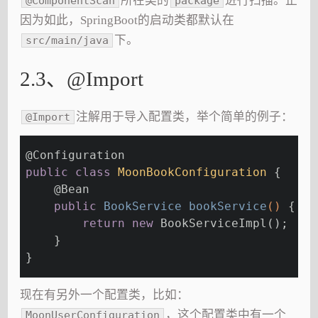
所在类的
进行扫描。正
@ComponentScan
package
因为如此，SpringBoot的启动类都默认在
下。
src/main/java
2.3、@Import
注解用于导入配置类，举个简单的例子：
@Import
@Configuration
public
class
MoonBookConfiguration
{
@Bean
public
 BookService 
bookService
()
{
return
new
 BookServiceImpl();
    }
}
现在有另外一个配置类，比如：
，这个配置类中有一个
MoonUserConfiguration