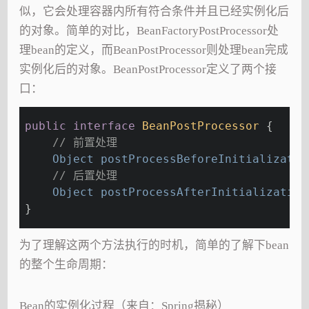
似，它会处理容器内所有符合条件并且已经实例化后
的对象。简单的对比，BeanFactoryPostProcessor处
理bean的定义，而BeanPostProcessor则处理bean完成
实例化后的对象。BeanPostProcessor定义了两个接
口：
public
interface
BeanPostProcessor
{
// 前置处理
Object 
postProcessBeforeInitializatio
// 后置处理
Object 
postProcessAfterInitialization
}
为了理解这两个方法执行的时机，简单的了解下bean
的整个生命周期：
Bean的实例化过程（来自：Spring揭秘）