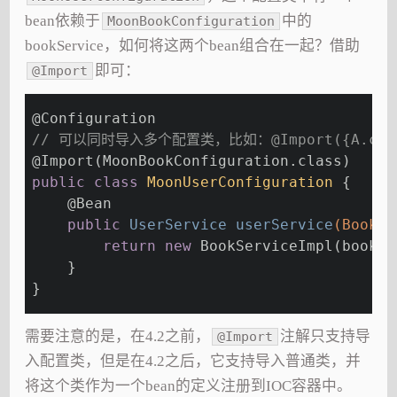
bean依赖于
中的
MoonBookConfiguration
bookService，如何将这两个bean组合在一起？借助
即可：
@Import
@Configuration
// 可以同时导入多个配置类，比如：@Import({A.class
@Import
(MoonBookConfiguration.class)
public
class
MoonUserConfiguration
{
@Bean
public
 UserService 
userService
(BookSe
return
new
 BookServiceImpl(bookSe
    }
}
需要注意的是，在4.2之前，
注解只支持导
@Import
入配置类，但是在4.2之后，它支持导入普通类，并
将这个类作为一个bean的定义注册到IOC容器中。