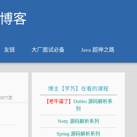
析博客
友链
大厂面试必备
Java 超神之路
博主【芋艿】在看的课程
0977
次
【老牛逼了】
Dubbo 源码解析系
列
Netty 源码解析系列
Spring 源码解析系列