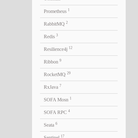
1
Prometheus
2
RabbitMQ
3
Redis
式系统有
12
要在这
Resilience4j
9
Ribbon
查询服务
29
RocketMQ
分别用
7
RxJava
行筛
说，这一
1
SOFA Mosn
统的低
4
SOFA RPC
是由哪
6
索是调
Seata
用户功
17
Sentinel