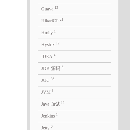
13
Guava
21
HikariCP
1
Hmily
12
Hystrix
4
IDEA
5
JDK 源码
36
JUC
1
JVM
12
Java 面试
1
Jenkins
6
Jetty