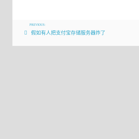
精进
概述
PREVIOUS:
假如有人把支付宝存储服务器炸了
当代的互联网的服务，通常都是用复杂的、大规
些软件模块，有可能是由不同的团队开发、可能
不同的数据中心。因此，就需要一些可以帮助理
Dapper--Google生产环境下的分布式跟
满足一个低损耗、应用透明的、大范围部署这三个需
念，尤其是Magpie和X-Trace，但是我们
使用以及把代码植入限制在一小部分公共库的改
自从Dapper发展成为一流的监控系统之后，给
文，来汇报一下这两年来，Dapper是怎么构建和
终进化成一个监控平台，这个监控平台促生出多种多
我们会介绍一些使用Dapper搭建的分析工具，分