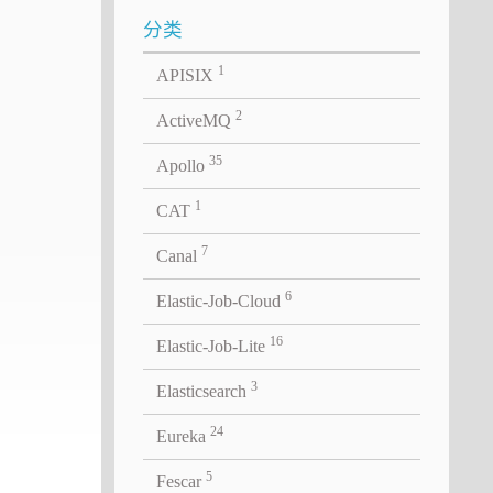
分类
1
APISIX
2
ActiveMQ
35
Apollo
1
CAT
7
Canal
6
Elastic-Job-Cloud
16
Elastic-Job-Lite
3
Elasticsearch
24
Eureka
5
Fescar