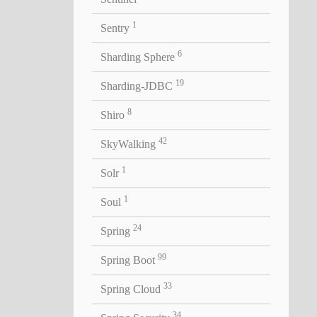
全局搜
1
器有可
Sentry
个后台
6
Sharding Sphere
着，因
19
Sharding-JDBC
8
Shiro
要性不言
任都会
42
SkyWalking
次，就很
1
Solr
1
Soul
易察觉
24
Spring
99
Spring Boot
必须需
33
疏忽导
Spring Cloud
的开发环
34