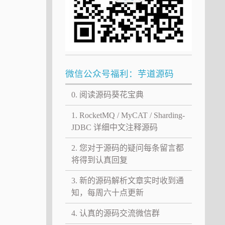
微信公众号福利：芋道源码
0. 阅读源码葵花宝典
1. RocketMQ / MyCAT / Sharding-
JDBC 详细中文注释源码
2. 您对于源码的疑问每条留言都
将得到认真回复
3. 新的源码解析文章实时收到通
知，每周六十点更新
4. 认真的源码交流微信群