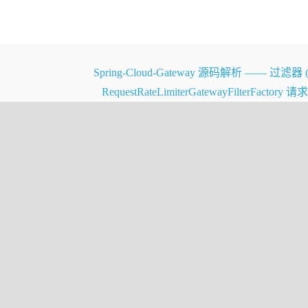
Spring-Cloud-Gateway 源码解析 —— 过滤器 (
模分布式集群来实现的。互联网应用构建在不同的软件模块集
RequestRateLimiterGatewayFilterFactory
使用不同的编程语言来实现、有可能布在了几千台服务器，横
解系统行为、用于分析性能问题的工具。
踪系统，应运而生。那么我们就来介绍一个大规模集群的跟踪系统，
求的。当然Dapper设计之初，参考了一些其他分布式系
之所以能成功应用在生产环境上，还需要一些画龙点睛之笔，例如采
造上。
其他应用的开发者和运维团队帮了大忙，所以我们今天才发表
部署的。Dapper最初只是作为一个自给自足的监控工具起步
样的监控工具，有些甚至已经不是由Dapper团队开发的
享一下这些工具在google内部使用的统计数据，展现一些使