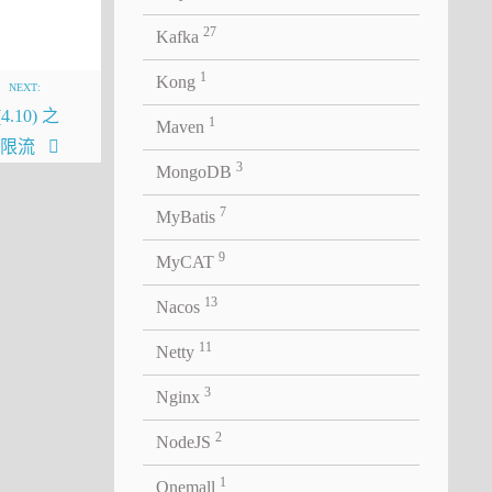
27
Kafka
1
Kong
NEXT:
4.10) 之
上，这
1
Maven
 请求限流
跨多个
3
MongoDB
7
MyBatis
它是如何
9
MyCAT
统的理
样率的
13
Nacos
11
Netty
这篇论
3
Nginx
的，但最
2
NodeJS
了。下面
用场景，
1
Onemall