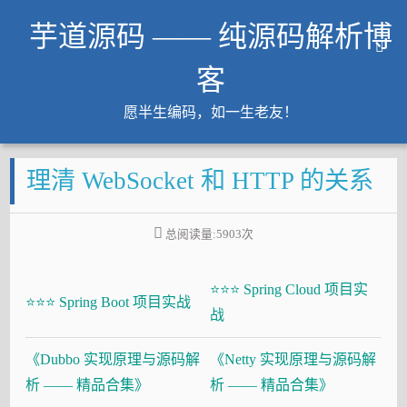
芋道源码 —— 纯源码解析博
客
愿半生编码，如一生老友！
文章
理清 WebSocket 和 HTTP 的关系
知识星球
Github
总阅读量:
5903
次
微信公众号
工作内推
⭐⭐⭐ Spring Cloud 项目实
友链
⭐⭐⭐ Spring Boot 项目实战
战
大厂面试必备
《Dubbo 实现原理与源码解
《Netty 实现原理与源码解
Java 超神之路
析 —— 精品合集》
析 —— 精品合集》