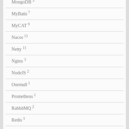
3
MongoDB
7
MyBatis
9
MyCAT
13
Nacos
11
Netty
3
Nginx
2
NodeJS
1
Onemall
1
Prometheus
2
RabbitMQ
3
Redis