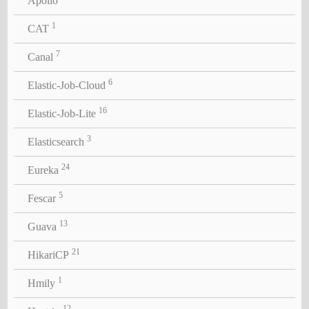
Apollo
1
CAT
7
Canal
6
Elastic-Job-Cloud
16
Elastic-Job-Lite
3
Elasticsearch
24
Eureka
5
Fescar
13
Guava
21
HikariCP
1
Hmily
12