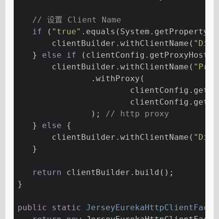
// 设置 Client Name
if
 (
"true"
.equals(System.getProperty(
"
       clientBuilder.withClientName(
"Disc
   } 
else
if
 (clientConfig.getProxyHost()
       clientBuilder.withClientName(
"Prox
               .withProxy(
                       clientConfig.getPr
                       clientConfig.getPr
               ); 
// http proxy
   } 
else
 {
       clientBuilder.withClientName(
"Disc
   }
return
 clientBuilder.build();
}
public
static
 JerseyEurekaHttpClientFacto