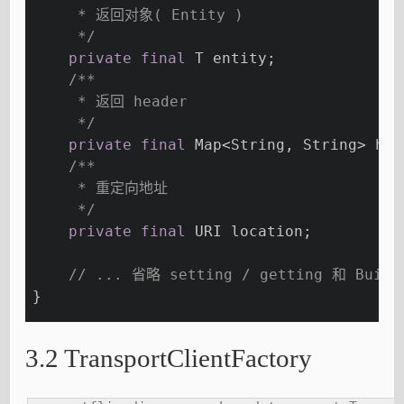
     * 返回对象( Entity )
     */
private
final
 T entity;
/**
     * 返回 header
     */
private
final
 Map<String, String> hea
/**
     * 重定向地址
     */
private
final
 URI location;
// ... 省略 setting / getting 和 Build
}
3.2 TransportClientFactory