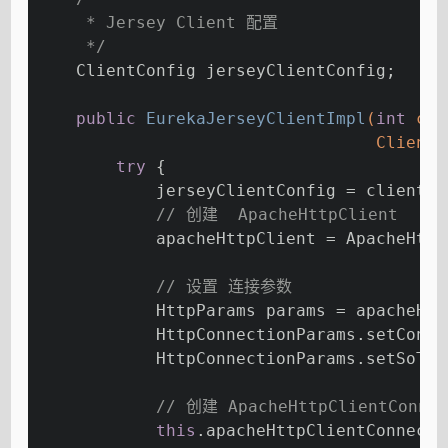
     * Jersey Client 配置
     */
    ClientConfig jerseyClientConfig;
public
EurekaJerseyClientImpl
(
int
 con
                                  ClientC
try
 {
            jerseyClientConfig = clientCo
// 创建  ApacheHttpClient
            apacheHttpClient = ApacheHttp
// 设置 连接参数
            HttpParams params = apacheHtt
            HttpConnectionParams.setConne
            HttpConnectionParams.setSoTim
// 创建 ApacheHttpClientConnec
this
.apacheHttpClientConnecti