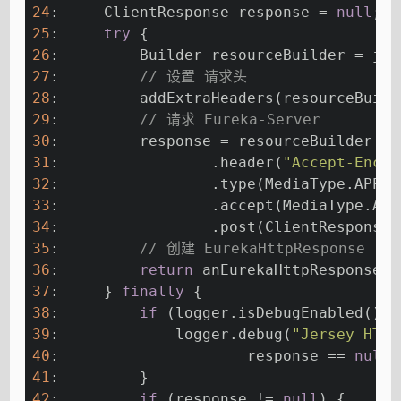
24
:     ClientResponse response = 
null
;
25
:     
try
 {
26
:         Builder resourceBuilder = jer
27
:         
// 设置 请求头
28
:         addExtraHeaders(resourceBuild
29
:         
// 请求 Eureka-Server
30
:         response = resourceBuilder
31
:                 .header(
"Accept-Encod
32
:                 .type(MediaType.APPLI
33
:                 .accept(MediaType.APP
34
:                 .post(ClientResponse.
35
:         
// 创建 EurekaHttpResponse
36
:         
return
 anEurekaHttpResponse(r
37
:     } 
finally
 {
38
:         
if
 (logger.isDebugEnabled()) 
39
:             logger.debug(
"Jersey HTTP
40
:                     response == 
null
 
41
:         }
42
:         
if
 (response != 
null
) {