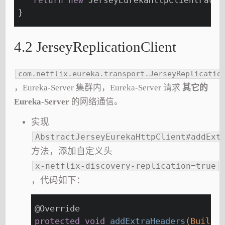
return
new
 JerseyEurekaHttpClientFacto
}
4.2 JerseyReplicationClient
com.netflix.eureka.transport.JerseyReplicatio
，Eureka-Server 集群内，Eureka-Server 请求
其它的
Eureka-Server
的网络通信。
实现
AbstractJerseyEurekaHttpClient#addExt
方法，添加自定义头
x-netflix-discovery-replication=true
，代码如下：
@Override
protected
void
addExtraHeaders
(Builde