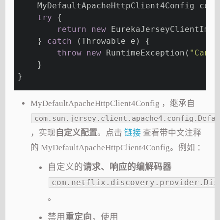
    MyDefaultApacheHttpClient4Config conf
try
 {
return
new
 EurekaJerseyClientImpl
    } 
catch
 (Throwable e) {
throw
new
 RuntimeException(
"Canno
    }
}
MyDefaultApacheHttpClient4Config ，继承自
com.sun.jersey.client.apache4.config.Defau
，实现
自定义配置
。点击
链接
查看带中文注释
的 MyDefaultApacheHttpClient4Config。例如 ：
自定义的
请求、响应的编解码器
com.netflix.discovery.provider.Dis
。
禁用
重定向
，使用