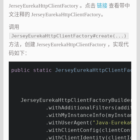
JerseyEurekaHttpClientFactory 。点击
链接
查看带中
文注释的 JerseyEurekaHttpClientFactory。
调用
JerseyEurekaHttpClientFactory#create(...)
方法，创建 JerseyEurekaHttpClientFactory ，实现代
码如下：
public
static
 JerseyEurekaHttpClientFacto
                                         
                                         
                                         
   JerseyEurekaHttpClientFactoryBuilder c
           .withAdditionalFilters(additio
           .withMyInstanceInfo(myInstance
           .withUserAgent(
"Java-EurekaCli
           .withClientConfig(clientConfig
           .withClientIdentity(clientIden