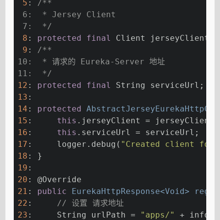
5
: 
/**
 6:  * Jersey Client
 7:  */
8
: 
protected
final
 Client jerseyClient;
9
: 
/**
10:  * 请求的 Eureka-Server 地址
11:  */
12
: 
protected
final
 String serviceUrl;
13
: 
14
: 
protected
AbstractJerseyEurekaHttpCli
15
:     
this
.jerseyClient = jerseyClient;
16
:     
this
.serviceUrl = serviceUrl;
17
:     logger.debug(
"Created client for 
18
: }
19
: 
20
: 
@Override
21
: 
public
 EurekaHttpResponse<Void> 
regis
22
:     
// 设置 请求地址
23
:     String urlPath = 
"apps/"
 + info.g