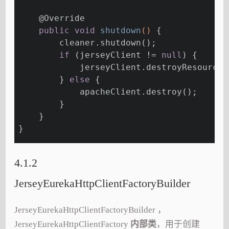
@Override
public
void
shutdown
()
{
        cleaner.shutdown();
if
 (jerseyClient != 
null
) {
            jerseyClient.destroyResources
        } 
else
 {
            apacheClient.destroy();
        }
    }
}
4.1.2
JerseyEurekaHttpClientFactoryBuilder
JerseyEurekaHttpClientFactoryBuilder ，
JerseyEurekaHttpClientFactory
内部类
，用于创建