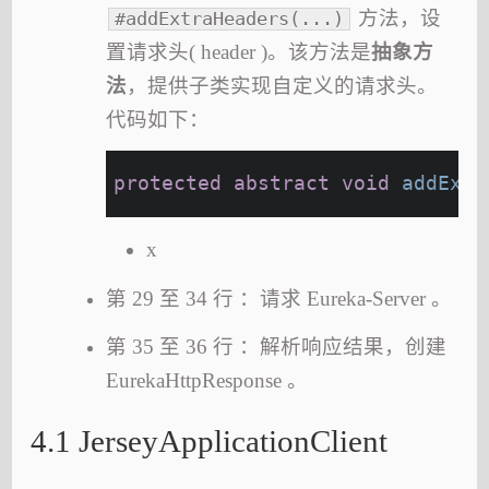
方法，设
#addExtraHeaders(...)
置请求头( header )。该方法是
抽象方
法
，提供子类实现自定义的请求头。
代码如下：
protected
abstract
void
addExtr
x
第 29 至 34 行 ：请求 Eureka-Server 。
第 35 至 36 行 ：解析响应结果，创建
EurekaHttpResponse 。
4.1 JerseyApplicationClient