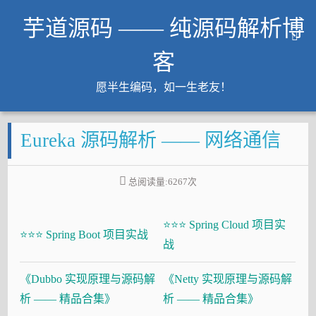
芋道源码 —— 纯源码解析博
客
愿半生编码，如一生老友！
文章
Eureka 源码解析 —— 网络通信
知识星球
Github
总阅读量:
6267
次
微信公众号
工作内推
⭐⭐⭐ Spring Cloud 项目实
友链
⭐⭐⭐ Spring Boot 项目实战
战
大厂面试必备
《Dubbo 实现原理与源码解
《Netty 实现原理与源码解
Java 超神之路
析 —— 精品合集》
析 —— 精品合集》