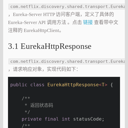
com.netflix.discovery.shared.transport.Eureka
，Eureka-Server HTTP 访问客户端，定义了具体的
Eureka-Server API 调用方法 。点击
链接
查看带中文
注释的 EurekaHttpClient。
3.1 EurekaHttpResponse
com.netflix.discovery.shared.transport.Eureka
，请求响应对象，实现代码如下：
public
class
EurekaHttpResponse
<
T
> 
{
/**
     * 返回状态码
     */
private
final
int
 statusCode;
/**