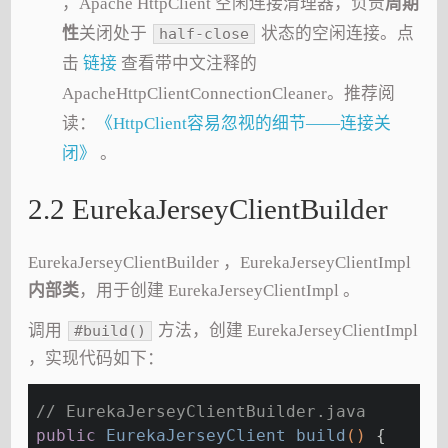
，Apache HttpClient 空闲连接清理器，负责
周期
性
关闭处于
状态的空闲连接。点
half-close
击
链接
查看带中文注释的
ApacheHttpClientConnectionCleaner。推荐阅
读：
《HttpClient容易忽视的细节——连接关
闭》
。
2.2 EurekaJerseyClientBuilder
EurekaJerseyClientBuilder ，EurekaJerseyClientImpl
内部类
，用于创建 EurekaJerseyClientImpl 。
调用
方法，创建 EurekaJerseyClientImpl
#build()
，实现代码如下：
// EurekaJerseyClientBuilder.java
public
 EurekaJerseyClient 
build
()
{