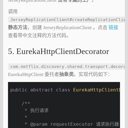
JerseyReplicationClient
没有专属的工厂
。
调用
JerseyReplicationClient#createReplicationClie
静态方法
，创建 JerseyReplicationClient 。点击
链接
查看带中文注释的方法代码。
5. EurekaHttpClientDecorator
com.netflix.discovery.shared.transport.decora
EurekaHttpClient 委托者
抽象类
。实现代码如下：
public
abstract
class
EurekaHttpClientDec
/**
     * 执行请求
     *
     * 
@param
 requestExecutor 请求执行器