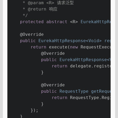
     * 
@param
 <R> 请求泛型
     * 
@return
 响应
     */
protected
abstract
 <R> 
EurekaHttpResp
@Override
public
 EurekaHttpResponse<Void> 
regis
return
 execute(
new
 RequestExecuto
@Override
public
 EurekaHttpResponse<Voi
return
 delegate.register(
            }
@Override
public
 RequestType 
getRequest
return
 RequestType.Regist
            }
        });
    }