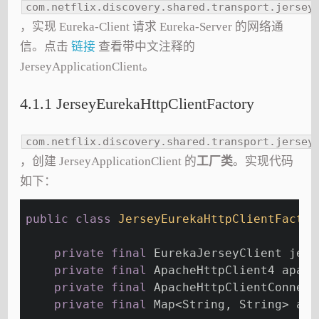
com.netflix.discovery.shared.transport.jersey
，实现 Eureka-Client 请求 Eureka-Server 的网络通
信。点击
链接
查看带中文注释的
JerseyApplicationClient。
4.1.1 JerseyEurekaHttpClientFactory
com.netflix.discovery.shared.transport.jersey
，创建 JerseyApplicationClient 的
工厂类
。实现代码
如下：
public
class
JerseyEurekaHttpClientFactor
private
final
 EurekaJerseyClient jers
private
final
 ApacheHttpClient4 apach
private
final
 ApacheHttpClientConnect
private
final
 Map<String, String> add