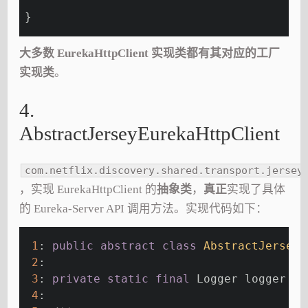
}
大多数 EurekaHttpClient 实现类都有其对应的工厂
实现类
。
4.
AbstractJerseyEurekaHttpClient
com.netflix.discovery.shared.transport.jersey
，实现 EurekaHttpClient 的
抽象类
，
真正
实现了具体
的 Eureka-Server API 调用方法。实现代码如下：
1
: 
public
abstract
class
AbstractJerseyE
2
: 
3
: 
private
static
final
 Logger logger = 
4
: 