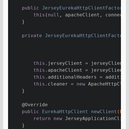
public
JerseyEurekaHttpClientFactory
(
this
(
null
, apacheClient, connecti
    }
private
JerseyEurekaHttpClientFactory
                                         
                                         
this
.jerseyClient = jerseyClient;
this
.apacheClient = jerseyClient 
this
.additionalHeaders = addition
this
.cleaner = 
new
 ApacheHttpClie
    }
@Override
public
 EurekaHttpClient 
newClient
(Eur
return
new
 JerseyApplicationClien
    }