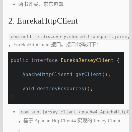
两书齐买，京东包邮。
2. EurekaHttpClient
com.netflix.discovery.shared.transport.jersey
，EurekaHttpClient
接口
。接口代码如下：
public
interface
EurekaJerseyClient
{
ApacheHttpClient4 
getClient
()
;
void
destroyResources
()
;
}
com.sun.jersey.client.apache4.ApacheHttpCl
，基于 Apache HttpClient4 实现的 Jersey Client
。