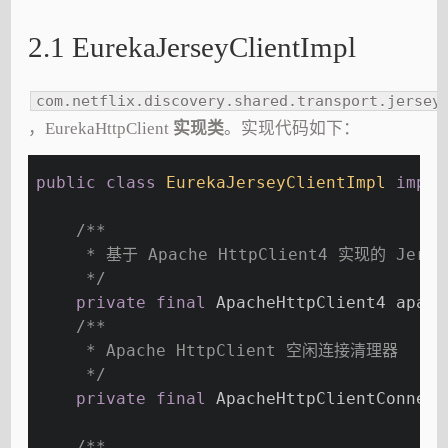
2.1 EurekaJerseyClientImpl
com.netflix.discovery.shared.transport.jersey
，EurekaHttpClient
实现类
。实现代码如下：
public
class
EurekaJerseyClientImpl
imple
/**
     * 基于 Apache HttpClient4 实现的 Jerse
     */
private
final
 ApacheHttpClient4 apach
/**
     * Apache HttpClient 空闲连接清理器
     */
private
final
 ApacheHttpClientConnect
/**