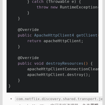
        } 
catch
 (Throwable e) {
throw
new
 RuntimeException(
"C
        }
    }
@Override
public
 ApacheHttpClient4 
getClient
()
return
 apacheHttpClient;
    }
@Override
public
void
destroyResources
()
{
        apacheHttpClientConnectionCleaner
        apacheHttpClient.destroy();
    }
}
com.netflix.discovery.shared.transport.jer