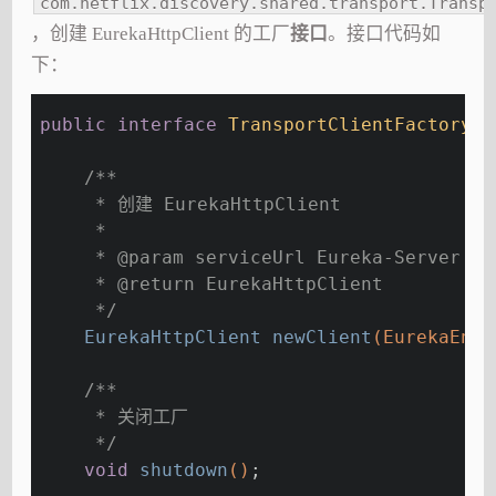
com.netflix.discovery.shared.transport.Transp
，创建 EurekaHttpClient 的工厂
接口
。接口代码如
下：
public
interface
TransportClientFactory
{
/**
     * 创建 EurekaHttpClient
     *
     * 
@param
 serviceUrl Eureka-Server 地
     * 
@return
 EurekaHttpClient
     */
EurekaHttpClient 
newClient
(EurekaEndp
/**
     * 关闭工厂
     */
void
shutdown
()
;