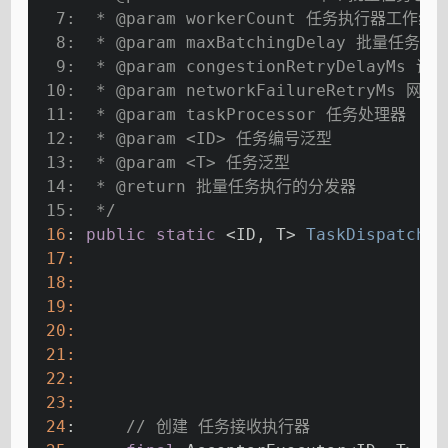
  7:  * 
@param
 workerCount 任务执行器工作线
  8:  * 
@param
 maxBatchingDelay 批量
  9:  * 
@param
 congestionRetryDelay
 10:  * 
@param
 networkFailureRetryM
 11:  * 
@param
 taskProcessor 任务处理器
 12:  * 
@param
 <ID> 任务编号泛型
 13:  * 
@param
 <T> 任务泛型
 14:  * 
@return
 批量任务执行的分发器
 15:  */
16
: 
public
static
 <ID, T> 
TaskDispatcher
17
:                                     
18
:                                     
19
:                                     
20
:                                     
21
:                                     
22
:                                     
23
:                                     
24
:     
// 创建 任务接收执行器