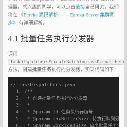
理器。感兴趣的同学，可以点击
链接
自己研究，我们
将在
《Eureka 源码解析 —— Eureka-Server 集群同
步》
有详细解析。
4.1 批量任务执行分发器
调用
TaskDispatchers#createBatchingTaskDispatcher(
方法，创建
批量任务
执行的分发器，实现代码如下：
// TaskDispatchers.java
1
: 
/**
  2:  * 创建批量任务执行的分发器
  3:  *
  4:  * 
@param
 id 任务执行器编号
  5:  * 
@param
 maxBufferSize 待执行队列最大
  6:  * 
@param
 workloadSize 单个批量任务