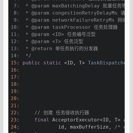
 7:  * 
@param
 maxBatchingDelay 批量任
 8:  * 
@param
 congestionRetryDelayM
 9:  * 
@param
 networkFailureRetryMs
10:  * 
@param
 taskProcessor 任务处理器
11:  * 
@param
 <ID> 任务编号泛型
12:  * 
@param
 <T> 任务泛型
13:  * 
@return
 单任务执行的分发器
14:  */
15
: 
public
static
 <ID, T> 
TaskDispatcher<
16
:                                      
17
:                                      
18
:                                      
19
:                                      
20
:                                      
21
:                                      
22
:     
// 创建 任务接收执行器
23
:     
final
 AcceptorExecutor<ID, T> acc
24
:             id, maxBufferSize, 
/* wor