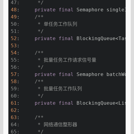
47:      */
48
:     
private
final
 Semaphore singleIte
49
:     
/**
50:      * 单任务工作队列
51:      */
52
:     
private
final
 BlockingQueue<TaskH
53
: 
54
:     
/**
55:      * 批量任务工作请求信号量
56:      */
57
:     
private
final
 Semaphore batchWork
58
:     
/**
59:      * 批量任务工作队列
60:      */
61
:     
private
final
 BlockingQueue<List<
62
: 
63
:     
/**
64:      * 网络通信整形器
65:      */